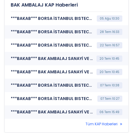
BAK AMBALAJ KAP Haberleri
***BAKAB*** BORSA İSTANBUL BISTECH DEVRE KESİCİ UYGULAMASI (Pay Bazında Devre Kesici Bildirimi)
05 Ağu 10:30
***BAKAB*** BORSA İSTANBUL BISTECH DEVRE KESİCİ UYGULAMASI (Pay Bazında Devre Kesici Bildirimi)
28 Tem 16:33
***BAKAB*** BORSA İSTANBUL BISTECH DEVRE KESİCİ UYGULAMASI (Pay Bazında Devre Kesici Bildirimi)
22 Tem 16:57
***BAKAB*** BAK AMBALAJ SANAYİ VE TİCARET A.Ş. (Bağımsız Denetim Kuruluşunun Belirlenmesi)
20 Tem 10:45
***BAKAB*** BAK AMBALAJ SANAYİ VE TİCARET A.Ş. (Genel Kurul İşlemlerine İlişkin Bildirim)
20 Tem 10:45
***BAKAB*** BORSA İSTANBUL BISTECH DEVRE KESİCİ UYGULAMASI (Pay Bazında Devre Kesici Bildirimi)
07 Tem 10:38
***BAKAB*** BORSA İSTANBUL BISTECH DEVRE KESİCİ UYGULAMASI (Pay Bazında Devre Kesici Bildirimi)
07 Tem 10:27
***BAKAB*** BAK AMBALAJ SANAYİ VE TİCARET A.Ş. (Kurumsal Yönetim Bilgi Formu (Güncelleme) - Yönetim Kurulu-2)
06 Tem 15:49
Tüm KAP Haberleri