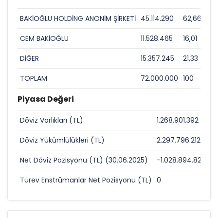
BAKİOĞLU HOLDİNG ANONİM ŞİRKETİ
45.114.290
62,66
CEM BAKİOĞLU
11.528.465
16,01
DİĞER
15.357.245
21,33
TOPLAM
72.000.000
100
Piyasa Değeri
Döviz Varlıkları (TL)
1.268.901.392
0
Döviz Yükümlülükleri (TL)
2.297.796.212
0
Net Döviz Pozisyonu (TL) (30.06.2025)
-1.028.894.820
0
Türev Enstrümanlar Net Pozisyonu (TL)
0
0