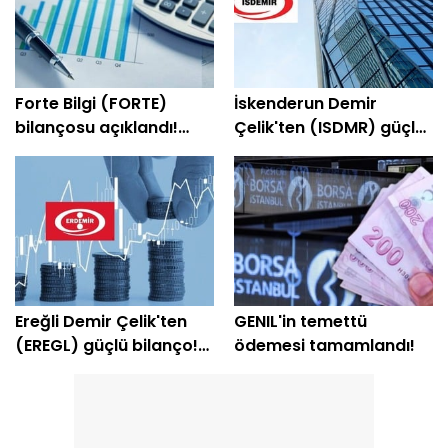
Forte Bilgi (FORTE)
İskenderun Demir
bilançosu açıklandı!
Çelik'ten (ISDMR) güçlü
Şirket yeniden kâra
bilanço! Net kâr yüzde
geçti
203 arttı
Ereğli Demir Çelik'ten
GENIL'in temettü
(EREGL) güçlü bilanço!
ödemesi tamamlandı!
Net kâr yüzde 415 arttı