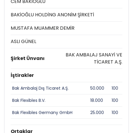
CEM BAKİOĞLU
BAKİOĞLU HOLDİNG ANONİM ŞİRKETİ
MUSTAFA MUAMMER DEMİR
ASLI GÜNEL
BAK AMBALAJ SANAYİ VE
Şirket Ünvanı
TİCARET A.Ş.
İştirakler
Bak Ambalaj Dış Ticaret A.Ş.
50.000
100
Bak Flexibles B.V.
18.000
100
Bak Flexibles Germany GmbH
25.000
100
Ortaklar