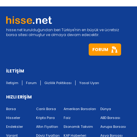
hisse.net kurulduğundan beri Türkiye'nin en büyük ve ücretsiz
borsa sitesi olmuştur ve olmaya devam edecektir.
FORUM
İLETİŞİM
İletişim
Forum
Gizlilik Politikası
Yasal Uyarı
HIZLI ERİŞİM
Borsa
Canlı Borsa
Amerikan Borsaları
Dünya
Hisseler
Kripto Para
Faiz
ABD Borsası
Endeksler
Altın Fiyatları
Ekonomik Takvim
Avrupa Borsası
Varant
Döviz Fiyatları
KAP Haberleri
Asya Borsası