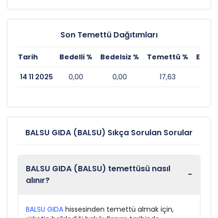
Son Temettü Dağıtımları
Tarih
Bedelli %
Bedelsiz %
Temettü %
Eski 
14 11 2025
0,00
0,00
17,63
BALSU GIDA (BALSU) Sıkça Sorulan Sorular
BALSU GIDA (BALSU) temettüsü nasıl
-
alınır?
BALSU GIDA
hissesinden temettü almak için,