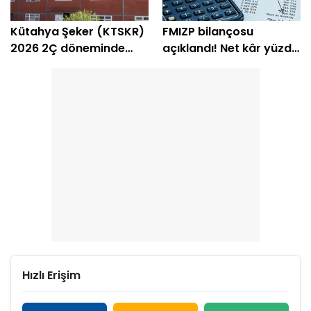
Kütahya Şeker (KTSKR)
FMIZP bilançosu
2026 2Ç döneminde
açıklandı! Net kâr yüzde
zarar etti
239 arttı
Hızlı Erişim