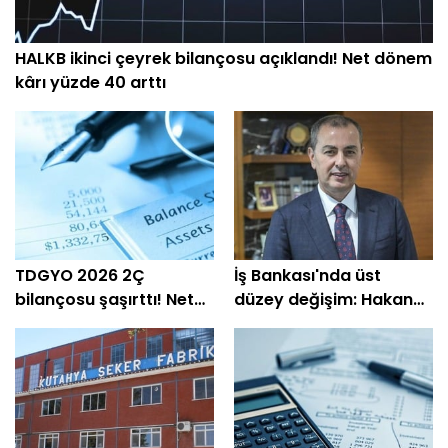
HALKB ikinci çeyrek bilançosu açıklandı! Net dönem
kârı yüzde 40 arttı
TDGYO 2026 2Ç
İş Bankası'nda üst
bilançosu şaşırttı! Net
düzey değişim: Hakan
kâr yüzde 105 bin arttı
Aran görevini
devrediyor