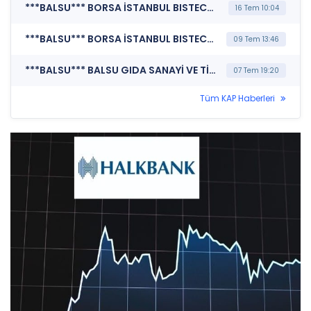
***BALSU*** BORSA İSTANBUL BISTECH DEVRE KESİCİ UYGULAMASI (Pay Bazında Devre Kesici Bildirimi)
16 Tem 10:04
***BALSU*** BORSA İSTANBUL BISTECH DEVRE KESİCİ UYGULAMASI (Pay Bazında Devre Kesici Bildirimi)
09 Tem 13:46
***BALSU*** BALSU GIDA SANAYİ VE TİCARET A.Ş. (Sermaye Artırımı - Azaltımı İşlemlerine İlişkin Bildirim)
07 Tem 19:20
Tüm KAP Haberleri