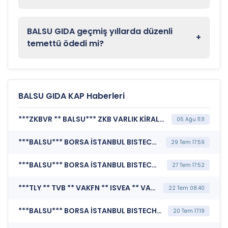
BALSU GIDA geçmiş yıllarda düzenli
+
temettü ödedi mi?
BALSU GIDA KAP Haberleri
***ZKBVR ** BALSU*** ZKB VARLIK KİRALAMA A.Ş. (Pay Dışında Sermaye Piyasası Aracı İşlemlerine İlişkin Bildirim (Faizsiz))
05 Ağu 11:11
***BALSU*** BORSA İSTANBUL BISTECH DEVRE KESİCİ UYGULAMASI (Pay Bazında Devre Kesici Bildirimi)
29 Tem 17:59
***BALSU*** BORSA İSTANBUL BISTECH DEVRE KESİCİ UYGULAMASI (Pay Bazında Devre Kesici Bildirimi)
27 Tem 17:52
***TLY ** TVB ** VAKFN ** ISVEA ** VAKBN ** MANAS ** KUYAS ** HGJ ** SSAAT ** BALSU*** KAMUYU AYDINLATMA PLATFORMU (Kamuyu Aydınlatma Platformu Duyurusu)
22 Tem 08:40
***BALSU*** BORSA İSTANBUL BISTECH DEVRE KESİCİ UYGULAMASI (Pay Bazında Devre Kesici Bildirimi)
20 Tem 17:19