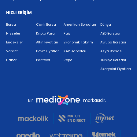
HIZLI ERİŞİM
Borsa
Canlı Borsa
Amerikan Borsaları
Dünya
Hisseler
Kripto Para
Faiz
ABD Borsası
Endeksler
Altın Fiyatları
Ekonomik Takvim
Avrupa Borsası
Varant
Döviz Fiyatları
KAP Haberleri
Asya Borsası
Haber
Pariteler
Repo
Türkiye Borsası
Akaryakıt Fiyatları
Bir
markasıdır.