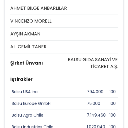
AHMET BİLGE ANBARLILAR
VİNCENZO MORELLİ
AYŞIN AKMAN
ALİ CEMİL TANER
BALSU GIDA SANAYİ VE
Şirket Ünvanı
TİCARET A.Ş.
İştirakler
Balsu USA Inc.
794.000
100
Balsu Europe GmbH
75.000
100
Balsu Agro Chile
7.149.468
100
Balsu Industries Chile
1.020.940
100