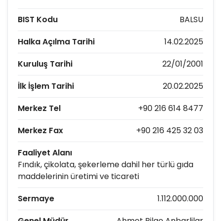
BIST Kodu
BALSU
Halka Açılma Tarihi
14.02.2025
Kuruluş Tarihi
22/01/2001
İlk İşlem Tarihi
20.02.2025
Merkez Tel
+90 216 614 8477
Merkez Fax
+90 216 425 32 03
Faaliyet Alanı
Fındık, çikolata, şekerleme dahil her türlü gıda
maddelerinin üretimi ve ticareti
Sermaye
1.112.000.000
Genel Müdür
Ahmet Bilge Anbarlilar