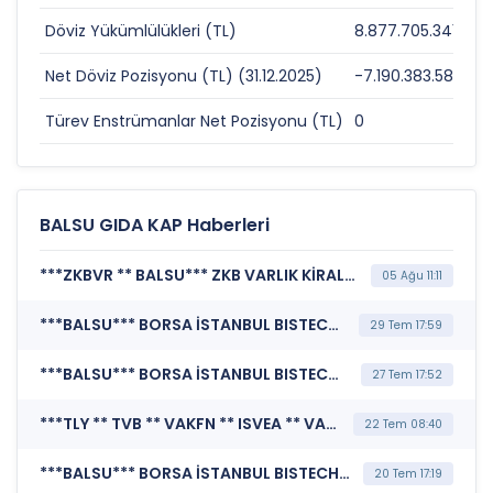
Döviz Yükümlülükleri (TL)
8.877.705.341
0
Net Döviz Pozisyonu (TL) (31.12.2025)
-7.190.383.587
0
Türev Enstrümanlar Net Pozisyonu (TL)
0
0
BALSU GIDA KAP Haberleri
***ZKBVR ** BALSU*** ZKB VARLIK KİRALAMA A.Ş. (Pay Dışında Sermaye Piyasası Aracı İşlemlerine İlişkin Bildirim (Faizsiz))
05 Ağu 11:11
***BALSU*** BORSA İSTANBUL BISTECH DEVRE KESİCİ UYGULAMASI (Pay Bazında Devre Kesici Bildirimi)
29 Tem 17:59
***BALSU*** BORSA İSTANBUL BISTECH DEVRE KESİCİ UYGULAMASI (Pay Bazında Devre Kesici Bildirimi)
27 Tem 17:52
***TLY ** TVB ** VAKFN ** ISVEA ** VAKBN ** MANAS ** KUYAS ** HGJ ** SSAAT ** BALSU*** KAMUYU AYDINLATMA PLATFORMU (Kamuyu Aydınlatma Platformu Duyurusu)
22 Tem 08:40
***BALSU*** BORSA İSTANBUL BISTECH DEVRE KESİCİ UYGULAMASI (Pay Bazında Devre Kesici Bildirimi)
20 Tem 17:19