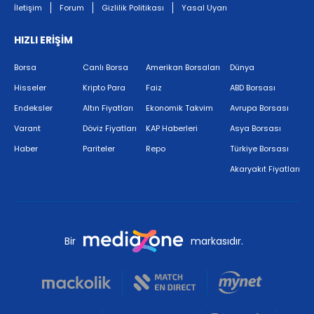
İletişim
Forum
Gizlilik Politikası
Yasal Uyarı
HIZLI ERİŞİM
Borsa
Canlı Borsa
Amerikan Borsaları
Dünya
Hisseler
Kripto Para
Faiz
ABD Borsası
Endeksler
Altın Fiyatları
Ekonomik Takvim
Avrupa Borsası
Varant
Döviz Fiyatları
KAP Haberleri
Asya Borsası
Haber
Pariteler
Repo
Türkiye Borsası
Akaryakıt Fiyatları
Bir
markasıdır.