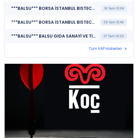
***BALSU*** BORSA İSTANBUL BISTECH DEVRE KESİCİ UYGULAMASI (Pay Bazında Devre Kesici Bildirimi)
16 Tem 10:04
***BALSU*** BORSA İSTANBUL BISTECH DEVRE KESİCİ UYGULAMASI (Pay Bazında Devre Kesici Bildirimi)
09 Tem 13:46
***BALSU*** BALSU GIDA SANAYİ VE TİCARET A.Ş. (Sermaye Artırımı - Azaltımı İşlemlerine İlişkin Bildirim)
07 Tem 19:20
Tüm KAP Haberleri