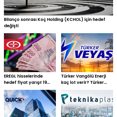
Bilanço sonrası Koç Holding (KCHOL) için hedef
değişti
EREGL hisselerinde
Türker Vangölü Enerji
hedef fiyat yarışı! 19
kaç lot verir? Türker
kurum beklentisini
Vangölü Enerji halka arz
açıkladı
oluyor