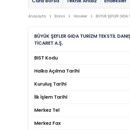
Canlı Borsa
Teknik Analiz
Endeksler
Anasayfa
Borsa
Hisseler
BÜYÜK ŞEFLER GIDA 
BÜYÜK ŞEFLER GIDA TURİZM TEKSTİL DAN
TİCARET A.Ş.
BIST Kodu
Halka Açılma Tarihi
Kuruluş Tarihi
İlk İşlem Tarihi
Merkez Tel
Merkez Fax