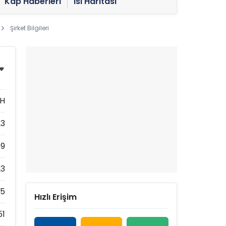
Kap Haberleri
Isı Haritası
Şirket Bilgileri
H
23
09
23
05
Hızlı Erişim
51