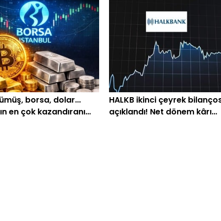
gümüş, borsa, dolar...
HALKB ikinci çeyrek bilanço
ın en çok kazandıranı
açıklandı! Net dönem kârı
ldu
yüzde 40 arttı