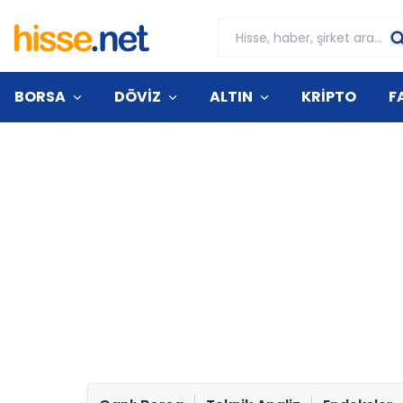
BORSA
DÖVİZ
ALTIN
KRİPTO
F