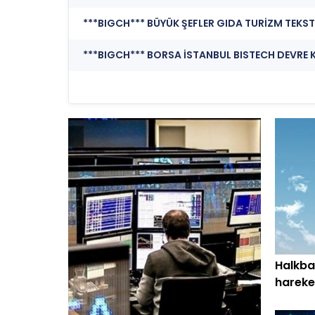
Halkban
hareke