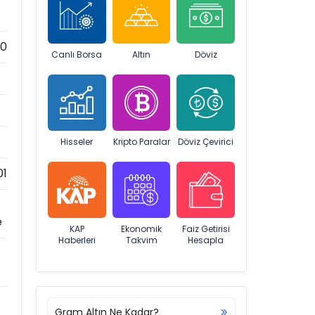
00
Canlı Borsa
Altın
Döviz
Hisseler
Kripto Paralar
Döviz Çevirici
01
e
KAP
Ekonomik
Faiz Getirisi
Haberleri
Takvim
Hesapla
Gram Altın Ne Kadar?