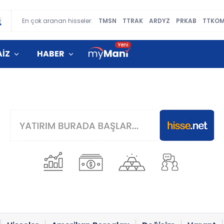
En çok aranan hisseler:
TMSN
TTRAK
ARDYZ
PRKAB
TTKO
AİZ
HABER