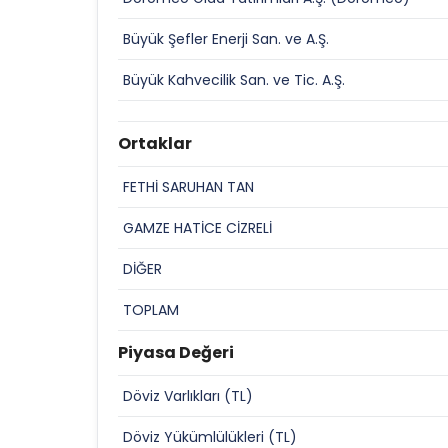
Büyük Şefler Enerji San. ve A.Ş.
Büyük Kahvecilik San. ve Tic. A.Ş.
Ortaklar
FETHİ SARUHAN TAN
GAMZE HATİCE CİZRELİ
DİĞER
TOPLAM
Piyasa Değeri
Döviz Varlıkları (TL)
Döviz Yükümlülükleri (TL)