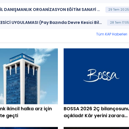
***BIGCH*** BÜYÜK ŞEFLER GIDA TURİZM TEKSTİL DANIŞMANLIK ORGANİZASYON EĞİTİM SANAYİ VE TİCARET A.Ş. (Finansal Rapor)
29 Tem 20:25
***BIGCH*** BORSA İSTANBUL BISTECH DEVRE KESİCİ UYGULAMASI (Pay Bazında Devre Kesici Bildirimi)
28 Tem 17:05
Tüm KAP Haberleri
k ikincil halka arz için
BOSSA 2026 2Ç bilançosun
te geçti
açıkladı! Kâr yerini zarara
bıraktı