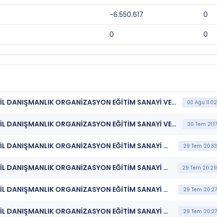
-6.550.617
0
0
0
***BIGCH*** BÜYÜK ŞEFLER GIDA TURİZM TEKSTİL DANIŞMANLIK ORGANİZASYON EĞİTİM SANAYİ VE TİCARET A.Ş. (Geleceğe Dönük Değerlendirmeler)
03 Ağu 11:02
***BIGCH*** BÜYÜK ŞEFLER GIDA TURİZM TEKSTİL DANIŞMANLIK ORGANİZASYON EĞİTİM SANAYİ VE TİCARET A.Ş. (Katılım Finansı İlkeleri Bilgi Formu )
30 Tem 21:17
***BIGCH*** BÜYÜK ŞEFLER GIDA TURİZM TEKSTİL DANIŞMANLIK ORGANİZASYON EĞİTİM SANAYİ VE TİCARET A.Ş. (Özel Durum Açıklaması (Genel))
29 Tem 20:33
***BIGCH*** BÜYÜK ŞEFLER GIDA TURİZM TEKSTİL DANIŞMANLIK ORGANİZASYON EĞİTİM SANAYİ VE TİCARET A.Ş. (TSRS Uyumlu Sürdürülebilirlik Raporu)
29 Tem 20:29
***BIGCH*** BÜYÜK ŞEFLER GIDA TURİZM TEKSTİL DANIŞMANLIK ORGANİZASYON EĞİTİM SANAYİ VE TİCARET A.Ş. (Sorumluluk Beyanı (Konsolide))
29 Tem 20:27
***BIGCH*** BÜYÜK ŞEFLER GIDA TURİZM TEKSTİL DANIŞMANLIK ORGANİZASYON EĞİTİM SANAYİ VE TİCARET A.Ş. (Faaliyet Raporu (Konsolide))
29 Tem 20:27