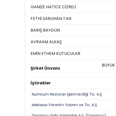
GAMZE HATİCE CİZRELİ
FETHİ SARUHAN TAN
BARIŞ BAYGÜN
AVRAAM ALKAŞ
EMİN ETHEM KUTUCULAR
BÜYÜK 
Şirket Ünvanı
İştirakler
Numnum Restoran İşletmeciliği Tic. A.Ş.
Mekassa Yönetim Yatırım ve Tic. A.Ş.
Doromco Gıda Yatırımları A.Ş. (Doromco)