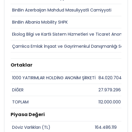
BinBin Azerbaijan Mahdud Masuliyyatli Camiyyati
BinBin Albania Mobility SHPK
Ekolog Bilgi ve Kartlı Sistem Hizmetleri ve Ticaret Anonim Şi
Çamlıca Emlak İnşaat ve Gayrimenkul Danışmanlığı San. ve 
Ortaklar
1000 YATIRIMLAR HOLDİNG ANONİM ŞİRKETİ
84.020.704
75,
DİĞER
27.979.296
24,
TOPLAM
112.000.000
100
Piyasa Değeri
Döviz Varlıkları (TL)
164.486.119
0