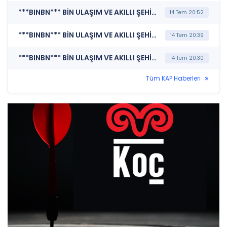
***BINBN*** BİN ULAŞIM VE AKILLI ŞEHİR TEKNOLOJİLERİ A.Ş. (Bağımsız Denetim Kuruluşunun Belirlenmesi)
14 Tem 20:52
***BINBN*** BİN ULAŞIM VE AKILLI ŞEHİR TEKNOLOJİLERİ A.Ş. (Bağımsız Denetim Kuruluşunun Belirlenmesi)
14 Tem 20:39
***BINBN*** BİN ULAŞIM VE AKILLI ŞEHİR TEKNOLOJİLERİ A.Ş. (Kar Payı Dağıtım İşlemlerine İlişkin Bildirim)
14 Tem 20:30
Tüm KAP Haberleri