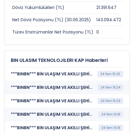
Döviz Yükümlülükleri (TL)
21.391.647
0
Net Döviz Pozisyonu (TL) (30.06.2025)
143.094.472
0
Türev Enstrümanlar Net Pozisyonu (TL)
0
0
BIN ULASIM TEKNOLOJILERI KAP Haberleri
***BINBN*** BİN ULAŞIM VE AKILLI ŞEHİR TEKNOLOJİLERİ A.Ş. (Kurumsal Yönetim Bilgi Formu (Güncelleme) - Yönetim Kurulu-1)
24 Tem 15:25
***BINBN*** BİN ULAŞIM VE AKILLI ŞEHİR TEKNOLOJİLERİ A.Ş. (Şirket Genel Bilgi Formu)
24 Tem 15:24
***BINBN*** BİN ULAŞIM VE AKILLI ŞEHİR TEKNOLOJİLERİ A.Ş. (Özel Durum Açıklaması (Genel))
24 Tem 15:24
***BINBN*** BİN ULAŞIM VE AKILLI ŞEHİR TEKNOLOJİLERİ A.Ş. (Bağımsız Denetim Kuruluşunun Belirlenmesi)
24 Tem 15:18
***BINBN*** BİN ULAŞIM VE AKILLI ŞEHİR TEKNOLOJİLERİ A.Ş. (Genel Kurul İşlemlerine İlişkin Bildirim)
24 Tem 15:18