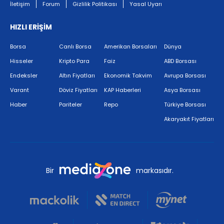
İletişim
Forum
Gizlilik Politikası
Yasal Uyarı
HIZLI ERİŞİM
Borsa
Canlı Borsa
Amerikan Borsaları
Dünya
Hisseler
Kripto Para
Faiz
ABD Borsası
Endeksler
Altın Fiyatları
Ekonomik Takvim
Avrupa Borsası
Varant
Döviz Fiyatları
KAP Haberleri
Asya Borsası
Haber
Pariteler
Repo
Türkiye Borsası
Akaryakıt Fiyatları
Bir
markasıdır.