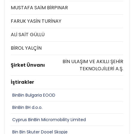
MUSTAFA SAİM BİRPINAR
FARUK YASİN TURİNAY
ALİ SAİT GÜLLÜ
BİROL YALÇİN
BİN ULAŞIM VE AKILLI ŞEHİR
Şirket Ünvanı
TEKNOLOJİLERİ A.Ş.
İştirakler
BinBin Bulgaria EOOD
BinBin BH d.o.o.
Cyprus BinBin Micromobility Limited
Bin Bin Skuter Dooel Skopje