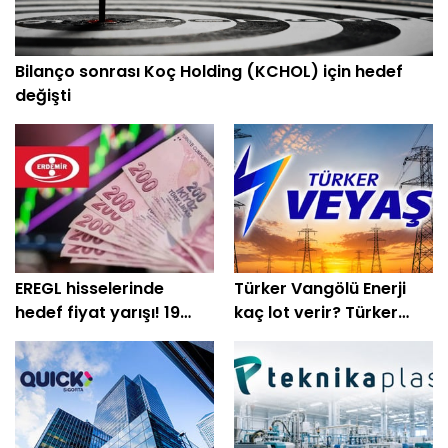
Bilanço sonrası Koç Holding (KCHOL) için hedef
değişti
EREGL hisselerinde
Türker Vangölü Enerji
hedef fiyat yarışı! 19
kaç lot verir? Türker
kurum beklentisini
Vangölü Enerji halka arz
açıkladı
oluyor