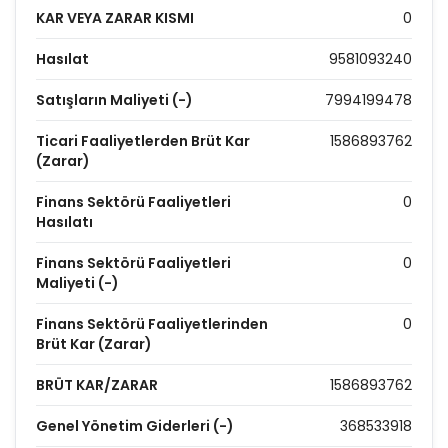
KAR VEYA ZARAR KISMI
0
Hasılat
9581093240
Satışların Maliyeti (-)
7994199478
Ticari Faaliyetlerden Brüt Kar
1586893762
(Zarar)
Finans Sektörü Faaliyetleri
0
Hasılatı
Finans Sektörü Faaliyetleri
0
Maliyeti (-)
Finans Sektörü Faaliyetlerinden
0
Brüt Kar (Zarar)
BRÜT KAR/ZARAR
1586893762
Genel Yönetim Giderleri (-)
368533918