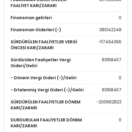
FAALİYET KARI/ZARARI
Finansman gelirleri
0
Finansman Giderleri (-)
380142248
SÜRDÜRÜLEN FAALİYETLER VERGİ
-117494366
ÖNCESİ KARI/ZARARI
Sürdürülen Faaliyetler Vergi
83168457
Gideri/Geliri
- Dönem Vergi Gideri (-)/Geliri
0
- Ertelenmiş Vergi Gideri (-)/Geliri
83168457
SÜRDÜRÜLEN FAALİYETLER DÖNEM
-200662823
KARI/ZARARI
DURDURULAN FAALİYETLER DÖNEM
0
KARI/ZARARI