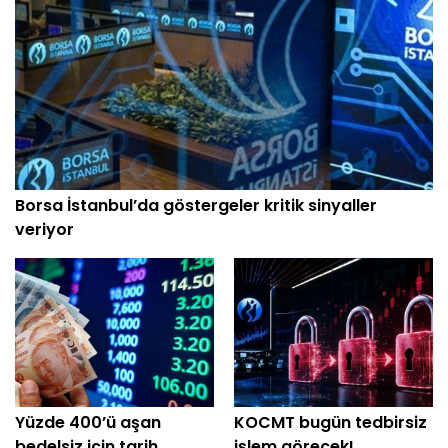
Borsa İstanbul’da göstergeler kritik sinyaller
veriyor
Yüzde 400’ü aşan
KOCMT bugün tedbirsiz
bedelsiz için tarih
işlem görecek!