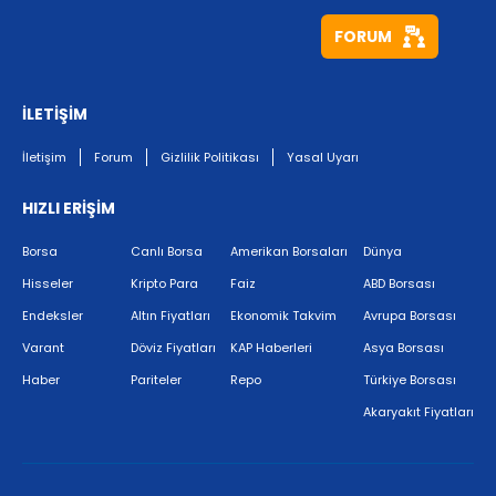
FORUM
İLETİŞİM
İletişim
Forum
Gizlilik Politikası
Yasal Uyarı
HIZLI ERİŞİM
Borsa
Canlı Borsa
Amerikan Borsaları
Dünya
Hisseler
Kripto Para
Faiz
ABD Borsası
Endeksler
Altın Fiyatları
Ekonomik Takvim
Avrupa Borsası
Varant
Döviz Fiyatları
KAP Haberleri
Asya Borsası
Haber
Pariteler
Repo
Türkiye Borsası
Akaryakıt Fiyatları