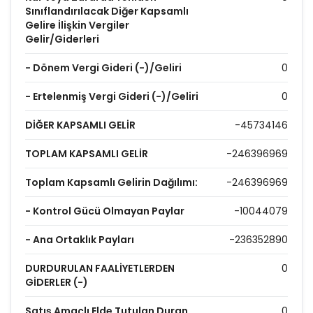
Sınıflandırılacak Diğer Kapsamlı
Gelire İlişkin Vergiler
Gelir/Giderleri
- Dönem Vergi Gideri (-)/Geliri
0
- Ertelenmiş Vergi Gideri (-)/Geliri
0
DİĞER KAPSAMLI GELİR
-45734146
TOPLAM KAPSAMLI GELİR
-246396969
Toplam Kapsamlı Gelirin Dağılımı:
-246396969
- Kontrol Gücü Olmayan Paylar
-10044079
- Ana Ortaklık Payları
-236352890
DURDURULAN FAALİYETLERDEN
0
GİDERLER (-)
Satış Amaçlı Elde Tutulan Duran
0