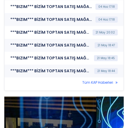
***BIZIM*** BİZİM TOPTAN SATIŞ MAĞAZALARI A.Ş. (Bağımsız Denetim Kuruluşunun Belirlenmesi)
04 Haz 17:18
***BIZIM*** BİZİM TOPTAN SATIŞ MAĞAZALARI A.Ş. (Genel Kurul İşlemlerine İlişkin Bildirim)
04 Haz 17:18
***BIZIM*** BİZİM TOPTAN SATIŞ MAĞAZALARI A.Ş. (Şirket Genel Bilgi Formu)
21 May 20:02
***BIZIM*** BİZİM TOPTAN SATIŞ MAĞAZALARI A.Ş. (Yönetim Kurulu Komiteleri)
21 May 18:47
***BIZIM*** BİZİM TOPTAN SATIŞ MAĞAZALARI A.Ş. (Özel Durum Açıklaması (Genel))
21 May 18:45
***BIZIM*** BİZİM TOPTAN SATIŞ MAĞAZALARI A.Ş. (Bağımsız Denetim Kuruluşunun Belirlenmesi)
21 May 18:44
Tüm KAP Haberleri