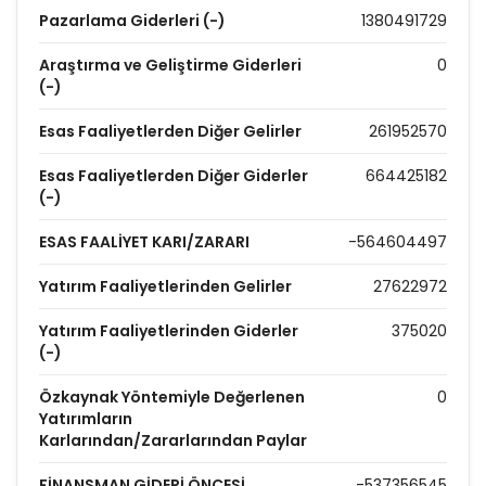
Pazarlama Giderleri (-)
1380491729
Araştırma ve Geliştirme Giderleri
0
(-)
Esas Faaliyetlerden Diğer Gelirler
261952570
Esas Faaliyetlerden Diğer Giderler
664425182
(-)
ESAS FAALİYET KARI/ZARARI
-564604497
Yatırım Faaliyetlerinden Gelirler
27622972
Yatırım Faaliyetlerinden Giderler
375020
(-)
Özkaynak Yöntemiyle Değerlenen
0
Yatırımların
Karlarından/Zararlarından Paylar
FİNANSMAN GİDERİ ÖNCESİ
-537356545