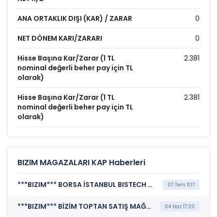
ANA ORTAKLIK DIŞI (KAR) / ZARAR
0
NET DÖNEM KARI/ZARARI
0
Hisse Başına Kar/Zarar (1 TL
2.381
nominal değerli beher pay için TL
olarak)
Hisse Başına Kar/Zarar (1 TL
2.381
nominal değerli beher pay için TL
olarak)
BIZIM MAGAZALARI KAP Haberleri
***BIZIM*** BORSA İSTANBUL BISTECH DEVRE KESİCİ UYGULAMASI (Pay Bazında Devre Kesici Bildirimi)
07 Tem 11:17
***BIZIM*** BİZİM TOPTAN SATIŞ MAĞAZALARI A.Ş. (Kar Payı Dağıtım İşlemlerine İlişkin Bildirim)
04 Haz 17:20