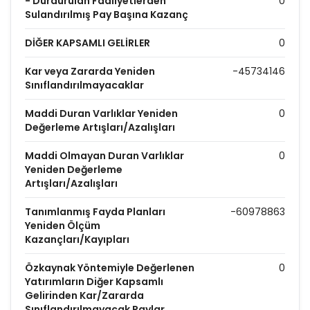
- Durdurulan Faaliyetlerden
0
Sulandırılmış Pay Başına Kazanç
DİĞER KAPSAMLI GELİRLER
0
Kar veya Zararda Yeniden
-45734146
Sınıflandırılmayacaklar
Maddi Duran Varlıklar Yeniden
0
Değerleme Artışları/Azalışları
Maddi Olmayan Duran Varlıklar
0
Yeniden Değerleme
Artışları/Azalışları
Tanımlanmış Fayda Planları
-60978863
Yeniden Ölçüm
Kazançları/Kayıpları
Özkaynak Yöntemiyle Değerlenen
0
Yatırımların Diğer Kapsamlı
Gelirinden Kar/Zararda
Sınıflandırılmayacak Paylar