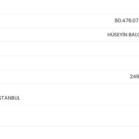
80.476.0
HÜSEYİN BAL
24
İSTANBUL