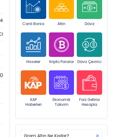
74
Canlı Borsa
Altın
Döviz
CI
Hisseler
Kripto Paralar
Döviz Çevirici
90
KAP
Ekonomik
Faiz Getirisi
Haberleri
Takvim
Hesapla
Gram Altın Ne Kadar?