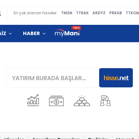
En çok aranan hisseler:
TMSN
TTRAK
ARDYZ
PRKAB
TTKO
AİZ
HABER