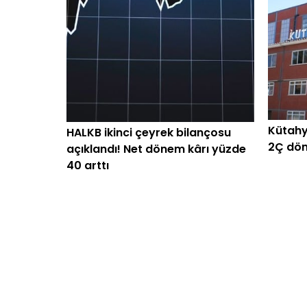
Kütahy
HALKB ikinci çeyrek bilançosu
2Ç dön
açıklandı! Net dönem kârı yüzde
40 arttı