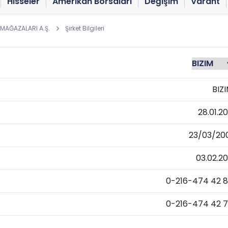
Hisseler
Amerikan Borsaları
Değişim
Varant
 MAĞAZALARI A.Ş.
Şirket Bilgileri
BIZ
28.01.20
23/03/20
03.02.20
0-216-474 42 
0-216-474 42 