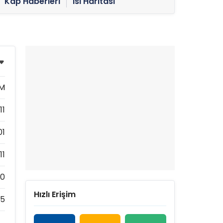
Kap Haberleri
Isı Haritası
IM
11
01
11
80
Hızlı Erişim
75