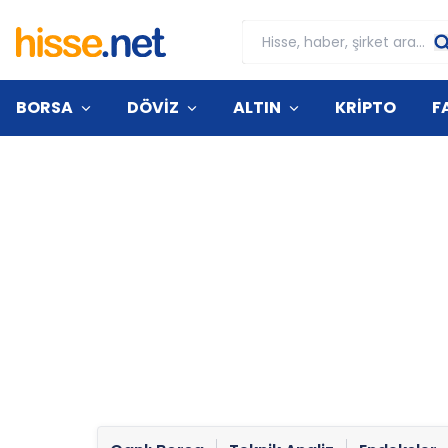
BORSA
DÖVİZ
ALTIN
KRİPTO
F