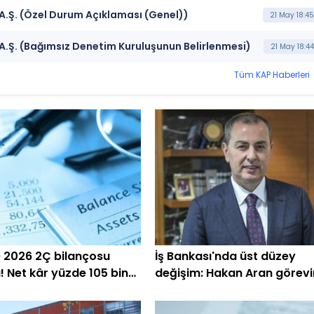
A.Ş. (Özel Durum Açıklaması (Genel))
21 May 18:45
.Ş. (Bağımsız Denetim Kuruluşunun Belirlenmesi)
21 May 18:44
Tüm KAP Haberleri
2026 2Ç bilançosu
İş Bankası'nda üst düzey
ı! Net kâr yüzde 105 bin
değişim: Hakan Aran görevi
devrediyor