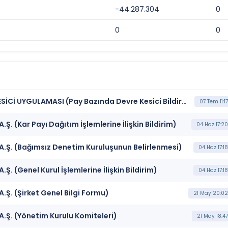
-44.287.304
0
0
0
***BIZIM*** BORSA İSTANBUL BISTECH DEVRE KESİCİ UYGULAMASI (Pay Bazında Devre Kesici Bildirimi)
07 Tem 11:17
. (Kar Payı Dağıtım İşlemlerine İlişkin Bildirim)
04 Haz 17:20
.Ş. (Bağımsız Denetim Kuruluşunun Belirlenmesi)
04 Haz 17:18
. (Genel Kurul İşlemlerine İlişkin Bildirim)
04 Haz 17:18
Ş. (Şirket Genel Bilgi Formu)
21 May 20:02
.Ş. (Yönetim Kurulu Komiteleri)
21 May 18:47