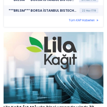
***BRLSM*** BORSA İSTANBUL BISTECH DEVRE KESİCİ UYGULAMASI (Pay Bazında Devre Kesici Bildirimi)
22 Haz 17:19
Tüm KAP Haberleri