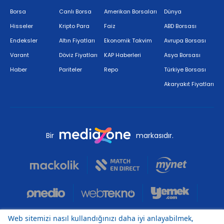
Borsa
Canlı Borsa
Amerikan Borsaları
Dünya
Hisseler
Kripto Para
Faiz
ABD Borsası
Endeksler
Altın Fiyatları
Ekonomik Takvim
Avrupa Borsası
Varant
Döviz Fiyatları
KAP Haberleri
Asya Borsası
Haber
Pariteler
Repo
Türkiye Borsası
Akaryakıt Fiyatları
Bir
markasıdır.