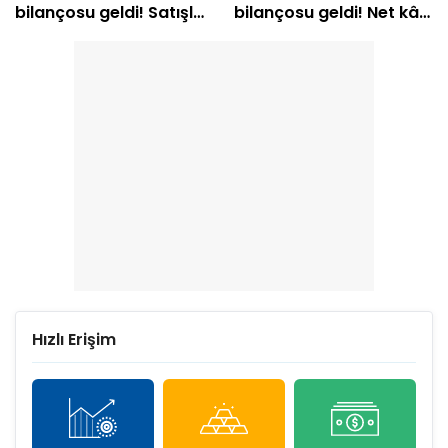
bilançosu geldi! Satışlar
bilançosu geldi! Net kâr
geriledi, kar arttı
yüzde 147 yükseldi
Hızlı Erişim