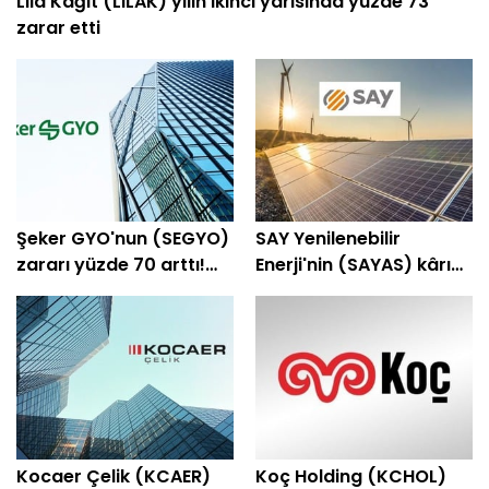
Lila Kağıt (LILAK) yılın ikinci yarısında yüzde 73
zarar etti
Şeker GYO'nun (SEGYO)
SAY Yenilenebilir
zararı yüzde 70 arttı!
Enerji'nin (SAYAS) kârı
Bilanço açıklandı
yüzde 23 arttı!
Kocaer Çelik (KCAER)
Koç Holding (KCHOL)