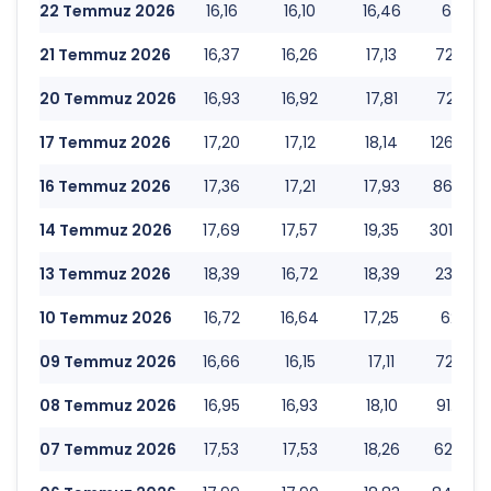
22 Temmuz 2026
16,16
16,10
16,46
61.260.
21 Temmuz 2026
16,37
16,26
17,13
72.822.
20 Temmuz 2026
16,93
16,92
17,81
72.103.
17 Temmuz 2026
17,20
17,12
18,14
126.430
16 Temmuz 2026
17,36
17,21
17,93
86.950.
14 Temmuz 2026
17,69
17,57
19,35
301.737
13 Temmuz 2026
18,39
16,72
18,39
233.310
10 Temmuz 2026
16,72
16,64
17,25
62.117.
09 Temmuz 2026
16,66
16,15
17,11
72.496.
08 Temmuz 2026
16,95
16,93
18,10
91.342.
07 Temmuz 2026
17,53
17,53
18,26
62.461.