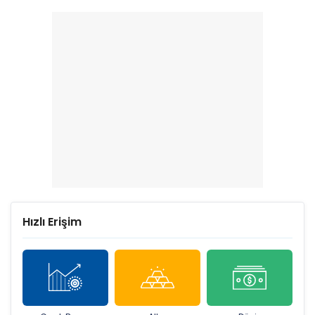
bilanço! Net kâr yüzde
Net kâr yüzde 415 arttı
203 arttı
Hızlı Erişim