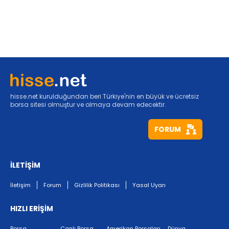
hisse.net kurulduğundan beri Türkiye'nin en büyük ve ücretsiz
borsa sitesi olmuştur ve olmaya devam edecektir.
FORUM
İLETİŞİM
İletişim
Forum
Gizlilik Politikası
Yasal Uyarı
HIZLI ERİŞİM
Borsa
Canlı Borsa
Amerikan Borsaları
Dünya