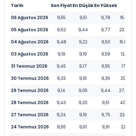
Tarih
Son Fiyat
En Düşük
En Yüksek
Hac
06 Ağustos 2026
9,55
9,51
9,78
15.052.
05 Ağustos 2026
9,62
9,44
9,77
23.434.
04 Ağustos 2026
9,48
9,22
9,50
15.863.
03 Ağustos 2026
9,19
9,19
9,59
12.036.
31 Temmuz 2026
9,45
9,17
9,55
17.129.
30 Temmuz 2026
9,33
9,16
9,36
20.871.
29 Temmuz 2026
9,14
9,05
9,44
27.798.
28 Temmuz 2026
9,43
9,20
9,51
40.295.
27 Temmuz 2026
9,24
9,19
9,75
23.057.
24 Temmuz 2026
9,65
9,61
9,91
22.281.