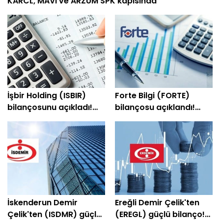
KARCL, MAVI ve ARZUM SPK kapısında
İşbir Holding (ISBIR)
Forte Bilgi (FORTE)
bilançosunu açıkladı!
bilançosu açıklandı!
Şirket yeniden kara
Şirket yeniden kâra
geçti
geçti
İskenderun Demir
Ereğli Demir Çelik'ten
Çelik'ten (ISDMR) güçlü
(EREGL) güçlü bilanço!