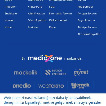
Hisseler
Kripto Para
Faiz
ABD Borsası
Endeksler
Altın Fiyatları
Ekonomik Takvim
Avrupa Borsası
Varant
Döviz Fiyatları
KAP Haberleri
Asya Borsası
Haber
Pariteler
Repo
Türkiye Borsası
Akaryakıt Fiyatları
Bir
markasıdır.