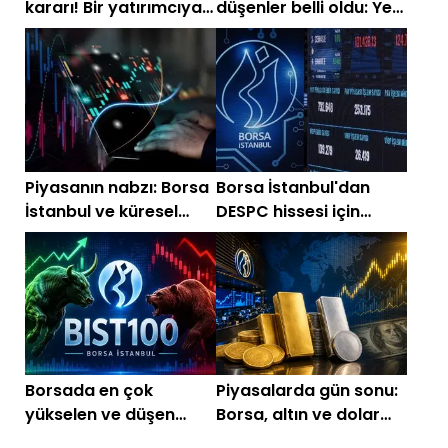
kararı! Bir yatırımcıya 6
düşenler belli oldu: Yeni
ay işlem yasağı
halka arzlar dikkat
çekti
Piyasanın nabzı: Borsa
Borsa İstanbul'dan
İstanbul ve küresel
DESPC hissesi için
piyasalarda gün
tedbir kararı!
başlarken (22
Temmuz)
Borsada en çok
Piyasalarda gün sonu:
yükselen ve düşen
Borsa, altın ve dolar
hisseler belli oldu
son durum