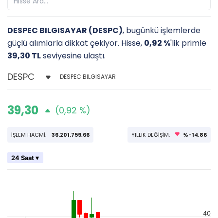
DESPEC BILGISAYAR (DESPC)
, bugünkü işlemlerde
güçlü alımlarla dikkat çekiyor. Hisse,
0,92 %
'lik primle
39,30 TL
seviyesine ulaştı.
DESPEC BILGISAYAR
39,30
(0,92 %)
İŞLEM HACMİ:
36.201.759,66
YILLIK DEĞİŞİM:
%-14,86
24 Saat ▾
40