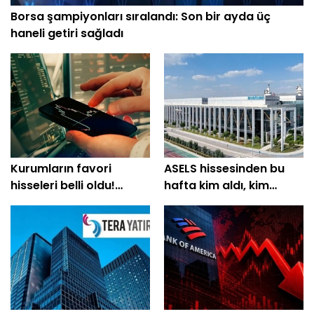
Borsa şampiyonları sıralandı: Son bir ayda üç
haneli getiri sağladı
Kurumların favori
ASELS hissesinden bu
hisseleri belli oldu!
hafta kim aldı, kim
Yüzde 200'e yakın getiri
sattı?
bekleniyor