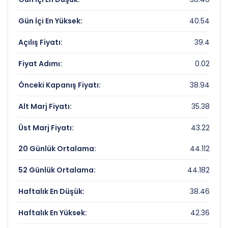
Fiyat/Kazanç (F/K):
Veri Yok
Gün İçi En Yüksek:
40.54
Piyasa Değeri/Defter Değeri (PD/DD):
2.2
Açılış Fiyatı:
39.4
DESPEC BILGISAYAR Rekorlar ve Önemli
Fiyat Adımı:
0.02
Seviyeler
Önceki Kapanış Fiyatı:
38.94
Bugün Gördüğü En Yüksek Fiyat:
40.54 TL
Alt Marj Fiyatı:
35.38
Son 1 Yılın Zirvesi:
69 TL
Üst Marj Fiyatı:
43.22
Son 1 Yılın Dibi:
36.98 TL
20 Günlük Ortalama:
44.112
52 Günlük Ortalama:
44.182
Haftalık En Düşük:
38.46
Haftalık En Yüksek:
42.36