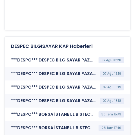
DESPEC BILGISAYAR KAP Haberleri
***DESPC*** DESPEC BİLGİSAYAR PAZARLAMA VE TİCARET A.Ş. (Katılım Finansı İlkeleri Bilgi Formu )
07 Ağu 18:20
***DESPC*** DESPEC BİLGİSAYAR PAZARLAMA VE TİCARET A.Ş. (Sorumluluk Beyanı (Konsolide Olmayan))
07 Ağu 18:19
***DESPC*** DESPEC BİLGİSAYAR PAZARLAMA VE TİCARET A.Ş. (Faaliyet Raporu (Konsolide Olmayan))
07 Ağu 18:19
***DESPC*** DESPEC BİLGİSAYAR PAZARLAMA VE TİCARET A.Ş. (Finansal Rapor )
07 Ağu 18:18
***DESPC*** BORSA İSTANBUL BISTECH DEVRE KESİCİ UYGULAMASI (Pay Bazında Devre Kesici Bildirimi)
30 Tem 15:43
***DESPC*** BORSA İSTANBUL BISTECH DEVRE KESİCİ UYGULAMASI (Pay Bazında Devre Kesici Bildirimi)
28 Tem 17:46