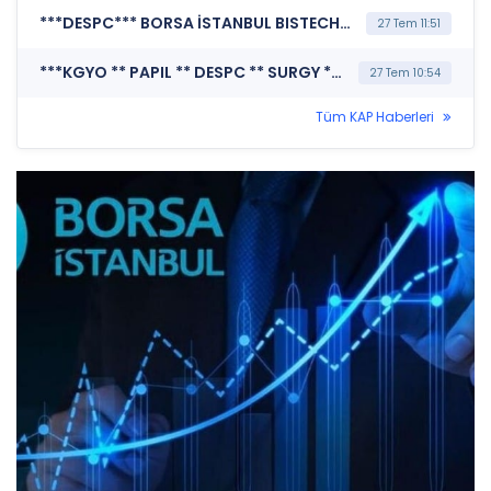
***DESPC*** BORSA İSTANBUL BISTECH DEVRE KESİCİ UYGULAMASI (Pay Bazında Devre Kesici Bildirimi)
27 Tem 11:51
***KGYO ** PAPIL ** DESPC ** SURGY ** FZLGY*** MERKEZİ KAYIT KURULUŞU A.Ş. (SPK İşlem Yasağı Nedeniyle Pay Duyurusu)
27 Tem 10:54
Tüm KAP Haberleri