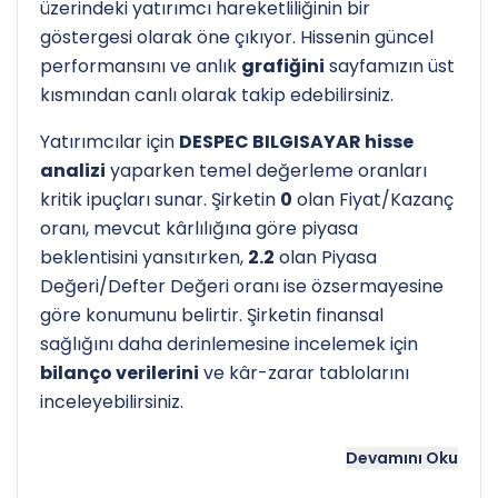
üzerindeki yatırımcı hareketliliğinin bir
göstergesi olarak öne çıkıyor. Hissenin güncel
performansını ve anlık
grafiğini
sayfamızın üst
kısmından canlı olarak takip edebilirsiniz.
Yatırımcılar için
DESPEC BILGISAYAR hisse
analizi
yaparken temel değerleme oranları
kritik ipuçları sunar. Şirketin
0
olan Fiyat/Kazanç
oranı, mevcut kârlılığına göre piyasa
beklentisini yansıtırken,
2.2
olan Piyasa
Değeri/Defter Değeri oranı ise özsermayesine
göre konumunu belirtir. Şirketin finansal
sağlığını daha derinlemesine incelemek için
bilanço verilerini
ve kâr-zarar tablolarını
inceleyebilirsiniz.
Hissenin uzun vadeli trendini ve potansiyel
Devamını Oku
destek-direnç seviyelerini anlamak için
teknik