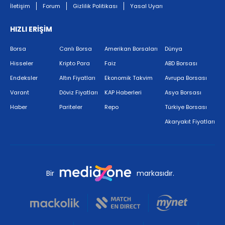
İletişim
Forum
Gizlilik Politikası
Yasal Uyarı
HIZLI ERİŞİM
Borsa
Canlı Borsa
Amerikan Borsaları
Dünya
Hisseler
Kripto Para
Faiz
ABD Borsası
Endeksler
Altın Fiyatları
Ekonomik Takvim
Avrupa Borsası
Varant
Döviz Fiyatları
KAP Haberleri
Asya Borsası
Haber
Pariteler
Repo
Türkiye Borsası
Akaryakıt Fiyatları
Bir
markasıdır.