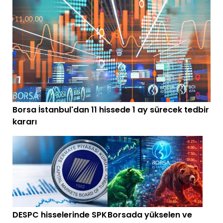
Borsa İstanbul'dan 11 hissede 1 ay sürecek tedbir
kararı
DESPC hisselerinde SPK
Borsada yükselen ve