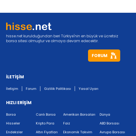
hisse.net kurulduğundan beri Türkiye'nin en büyük ve ücretsiz
borsa sitesi olmuştur ve olmaya devam edecektir.
FORUM
İLETİŞİM
İletişim
Forum
Gizlilik Politikası
Yasal Uyarı
HIZLI ERİŞİM
Borsa
Canlı Borsa
Amerikan Borsaları
Dünya
Hisseler
Kripto Para
Faiz
ABD Borsası
Endeksler
Altın Fiyatları
Ekonomik Takvim
Avrupa Borsası