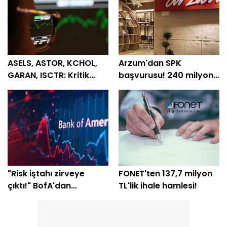
ASELS, ASTOR, KCHOL,
Arzum'dan SPK
GARAN, ISCTR: Kritik
başvurusu! 240 milyon
destek ve direnç
TL'lik plan açıklandı
seviyeleri
"Risk iştahı zirveye
FONET'ten 137,7 milyon
çıktı!" BofA'dan
TL'lik ihale hamlesi!
yatırımcılara "temkinli
olun" uyarısı