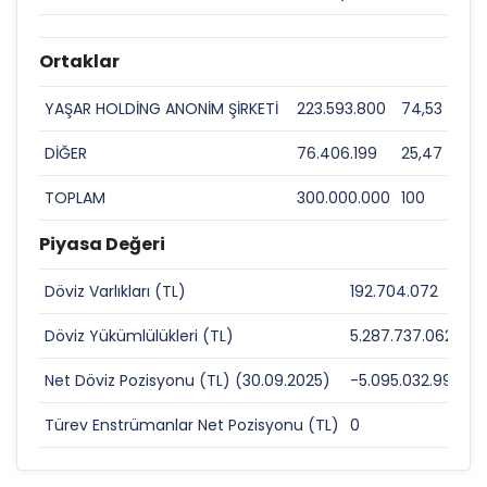
Ortaklar
YAŞAR HOLDİNG ANONİM ŞİRKETİ
223.593.800
74,53
DİĞER
76.406.199
25,47
TOPLAM
300.000.000
100
Piyasa Değeri
Döviz Varlıkları (TL)
192.704.072
0
Döviz Yükümlülükleri (TL)
5.287.737.062
0
Net Döviz Pozisyonu (TL) (30.09.2025)
-5.095.032.990
0
Türev Enstrümanlar Net Pozisyonu (TL)
0
0