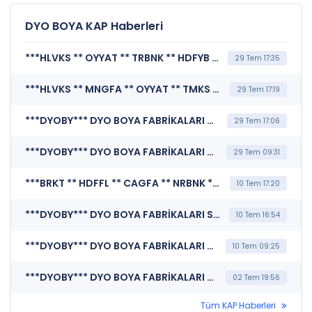
DYO BOYA KAP Haberleri
***HLVKS ** OYYAT ** TRBNK ** HDFYB ** PBTR ** DYOBY ** ADLVY ** EMVAR*** BORSA İSTANBUL A.Ş. (Borçlanma Araçlarının / Kira Sertifikalarının İşlem Görmeye Başlaması)
29 Tem 17:35
***HLVKS ** MNGFA ** OYYAT ** TMKS ** GYVAR ** MRBAS ** EMVAR ** VDFAS ** TRKFN ** EMIRV ** DYOBY ** MDASM ** QUFIN ** SMRTG*** MERKEZİ KAYIT KURULUŞU A.Ş. (Borçlanma Araçları, Yatırım Fonları ve Varant İtfa/Kupon/Getiri/ Nakdi Uzlaşı Ödeme İşlemleri)
29 Tem 17:19
***DYOBY*** DYO BOYA FABRİKALARI SANAYİ VE TİCARET A.Ş. (Pay Dışında Sermaye Piyasası Aracı İşlemlerine İlişkin Bildirim (Faiz İçeren))
29 Tem 17:06
***DYOBY*** DYO BOYA FABRİKALARI SANAYİ VE TİCARET A.Ş. (Pay Dışında Sermaye Piyasası Aracı İşlemlerine İlişkin Bildirim (Faiz İçeren))
29 Tem 09:31
***BRKT ** HDFFL ** CAGFA ** NRBNK ** EKTVK ** ERCB ** DYBNK ** PLGAZ ** CRFSA ** YKYAT ** DYOBY ** KTSVK ** ZKBVR ** AKMEN ** ARZUM*** MERKEZİ KAYIT KURULUŞU A.Ş. (Borçlanma Araçları, Yatırım Fonları ve Varant İtfa/Kupon/Getiri/ Nakdi Uzlaşı Ödeme İşlemleri)
10 Tem 17:20
***DYOBY*** DYO BOYA FABRİKALARI SANAYİ VE TİCARET A.Ş. (Pay Dışında Sermaye Piyasası Aracı İşlemlerine İlişkin Bildirim (Faiz İçeren))
10 Tem 16:54
***DYOBY*** DYO BOYA FABRİKALARI SANAYİ VE TİCARET A.Ş. (Pay Dışında Sermaye Piyasası Aracı İşlemlerine İlişkin Bildirim (Faiz İçeren))
10 Tem 09:25
***DYOBY*** DYO BOYA FABRİKALARI SANAYİ VE TİCARET A.Ş. (Sürdürülebilirlik Raporu)
02 Tem 19:56
Tüm KAP Haberleri