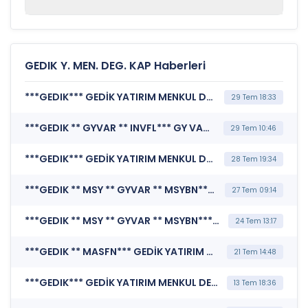
GEDIK Y. MEN. DEG. KAP Haberleri
***GEDIK*** GEDİK YATIRIM MENKUL DEĞERLER A.Ş. (TSRS Uyumlu Sürdürülebilirlik Raporu)
29 Tem 18:33
***GEDIK ** GYVAR ** INVFL*** GY VARLIK KİRALAMA A.Ş. (Pay Dışında Sermaye Piyasası Aracı İşlemlerine İlişkin Bildirim (Faizsiz))
29 Tem 10:46
***GEDIK*** GEDİK YATIRIM MENKUL DEĞERLER A.Ş. (Yönetim Kurulu Komiteleri)
28 Tem 19:34
***GEDIK ** MSY ** GYVAR ** MSYBN*** GY VARLIK KİRALAMA A.Ş. (İhraç Belgesi)
27 Tem 09:14
***GEDIK ** MSY ** GYVAR ** MSYBN*** GY VARLIK KİRALAMA A.Ş. (İhraç Tavanına İlişkin Bildirim)
24 Tem 13:17
***GEDIK ** MASFN*** GEDİK YATIRIM MENKUL DEĞERLER A.Ş. (Fiyat Tespit Raporuna İlişkin Analist Raporu (Halka Arza Aracılık Eden Kuruluş Dışında Farklı bir Kuruluş Tarafından Hazırlanan))
21 Tem 14:48
***GEDIK*** GEDİK YATIRIM MENKUL DEĞERLER A.Ş. (Şirket Genel Bilgi Formu)
13 Tem 18:36