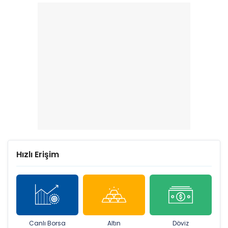
zarar etti
239 arttı
Hızlı Erişim
Canlı Borsa
Altın
Döviz