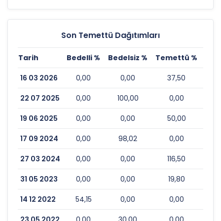
Son Temettü Dağıtımları
Tarih
Bedelli %
Bedelsiz %
Temettü %
Esk
16 03 2026
0,00
0,00
37,50
22 07 2025
0,00
100,00
0,00
19 06 2025
0,00
0,00
50,00
17 09 2024
0,00
98,02
0,00
27 03 2024
0,00
0,00
116,50
31 05 2023
0,00
0,00
19,80
14 12 2022
54,15
0,00
0,00
23 05 2022
0,00
30,00
0,00