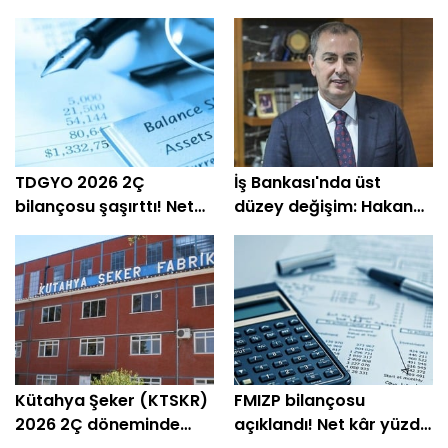
TDGYO 2026 2Ç
İş Bankası'nda üst
bilançosu şaşırttı! Net
düzey değişim: Hakan
kâr yüzde 105 bin arttı
Aran görevini
devrediyor
Kütahya Şeker (KTSKR)
FMIZP bilançosu
2026 2Ç döneminde
açıklandı! Net kâr yüzde