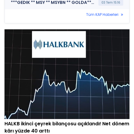
***GEDIK ** MSY ** MSYBN ** GOLDA*** GEDİK YATIRIM MENKUL DEĞERLER A.Ş. (Halka Arz Sonuçları)
03 Tem 15:16
Tüm KAP Haberleri
HALKB ikinci çeyrek bilançosu açıklandı! Net dönem
kârı yüzde 40 arttı