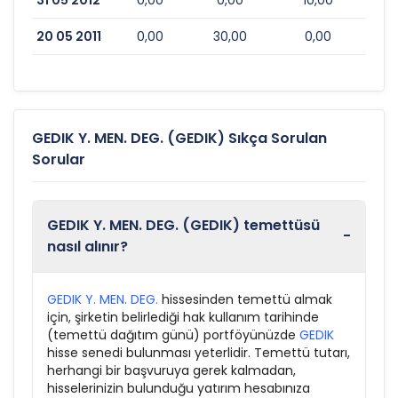
31 05 2012
0,00
0,00
10,00
20 05 2011
0,00
30,00
0,00
GEDIK Y. MEN. DEG. (GEDIK) Sıkça Sorulan
Sorular
GEDIK Y. MEN. DEG. (GEDIK) temettüsü
-
nasıl alınır?
GEDIK Y. MEN. DEG.
hissesinden temettü almak
için, şirketin belirlediği hak kullanım tarihinde
(temettü dağıtım günü) portföyünüzde
GEDIK
hisse senedi bulunması yeterlidir. Temettü tutarı,
herhangi bir başvuruya gerek kalmadan,
hisselerinizin bulunduğu yatırım hesabınıza