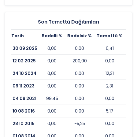
Son Temettü Dağıtımları
Tarih
Bedelli %
Bedelsiz %
Temettü %
Esk
30 09 2025
0,00
0,00
6,41
12 02 2025
0,00
200,00
0,00
24 10 2024
0,00
0,00
12,31
09 11 2023
0,00
0,00
2,31
04 08 2021
99,45
0,00
0,00
10 08 2016
0,00
0,00
5,17
28 10 2015
0,00
-5,25
0,00
01 08 2014
0,00
0,00
0,00