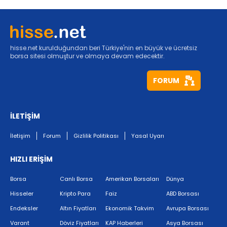
hisse.net kurulduğundan beri Türkiye'nin en büyük ve ücretsiz
borsa sitesi olmuştur ve olmaya devam edecektir.
FORUM
İLETİŞİM
İletişim
Forum
Gizlilik Politikası
Yasal Uyarı
HIZLI ERİŞİM
Borsa
Canlı Borsa
Amerikan Borsaları
Dünya
Hisseler
Kripto Para
Faiz
ABD Borsası
Endeksler
Altın Fiyatları
Ekonomik Takvim
Avrupa Borsası
Varant
Döviz Fiyatları
KAP Haberleri
Asya Borsası