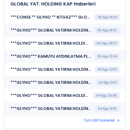
GLOBAL YAT. HOLDING KAP Haberleri
***CONSE ** GLYHO ** NTGAZ*** GLOBAL YATIRIM HOLDİNG A.Ş. (Özel Durum Açıklaması (Genel))
06 Ağu 18:34
***GLYHO*** GLOBAL YATIRIM HOLDİNG A.Ş. (Payların Geri Alınmasına İlişkin Bildirim)
06 Ağu 18:32
***GLYHO*** GLOBAL YATIRIM HOLDİNG A.Ş. (Özel Durum Açıklaması (Genel))
06 Ağu 08:57
***GLYHO*** KAMUYU AYDINLATMA PLATFORMU (Pay Alım Satım Bildirimi)
05 Ağu 10:04
***GLYHO*** GLOBAL YATIRIM HOLDİNG A.Ş. (Şirket Genel Bilgi Formu)
04 Ağu 20:13
***GLYHO*** GLOBAL YATIRIM HOLDİNG A.Ş. (Katılım Finansı İlkeleri Bilgi Formu )
04 Ağu 20:11
***GLYHO*** GLOBAL YATIRIM HOLDİNG A.Ş. (Payların Geri Alınmasına İlişkin Bildirim)
04 Ağu 20:08
***GLYHO*** GLOBAL YATIRIM HOLDİNG A.Ş. (Kurumsal Yönetim İlkelerine Uyum Derecelendirmesi)
04 Ağu 13:53
Tüm KAP Haberleri