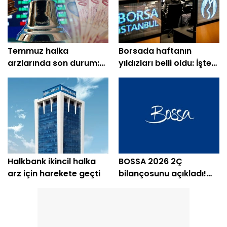
Temmuz halka
Borsada haftanın
arzlarında son durum:
yıldızları belli oldu: İşte
En çok kazandıran belli
en çok kazandıran
oldu
hisseler
Halkbank ikincil halka
BOSSA 2026 2Ç
arz için harekete geçti
bilançosunu açıkladı!
Kâr yerini zarara bıraktı