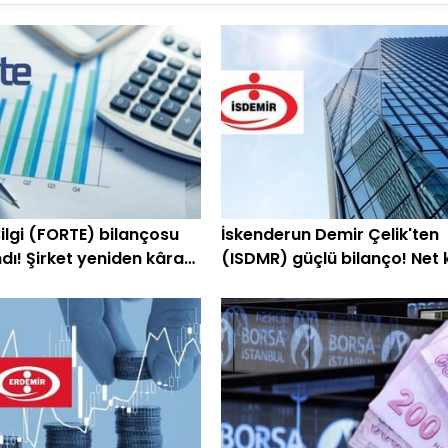
ilgi (FORTE) bilançosu
İskenderun Demir Çelik'ten
dı! Şirket yeniden kâra
(ISDMR) güçlü bilanço! Net 
yüzde 203 arttı