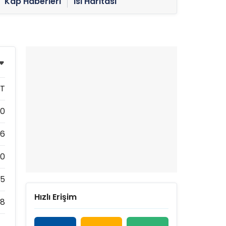
Kap Haberleri
Isı Haritası
CT
90
86
90
35
Hızlı Erişim
28