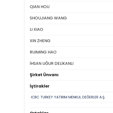
QIAN HOU
SHOUJIANG WANG
LI XIAO
XIN ZHENG
RUIMING HAO
İHSAN UĞUR DELİKANLI
Şirket Ünvanı
İştirakler
ICBC TURKEY YATIRIM MENKUL DEĞERLER A.Ş.