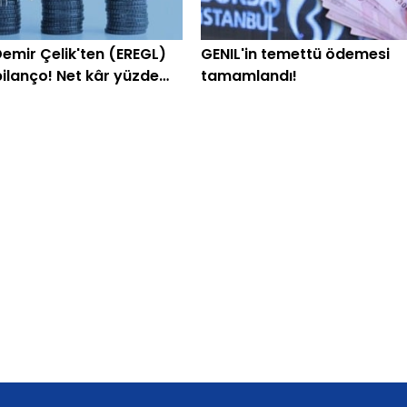
Demir Çelik'ten (EREGL)
GENIL'in temettü ödemesi
bilanço! Net kâr yüzde
tamamlandı!
tı