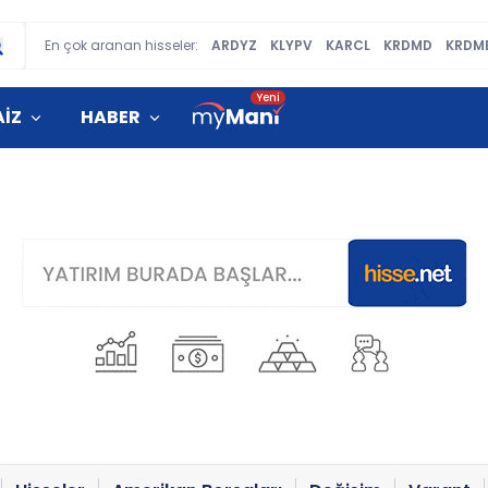
En çok aranan hisseler:
ARDYZ
KLYPV
KARCL
KRDMD
KRDM
AİZ
HABER