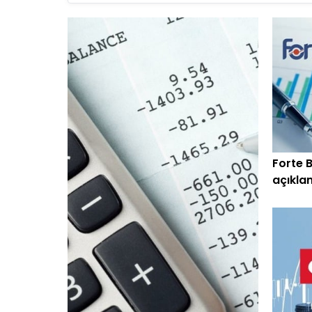
Forte B
açıklan
geçti