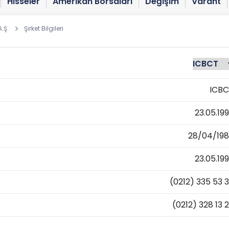
Hisseler
Amerikan Borsaları
Değişim
Varant
.Ş.
Şirket Bilgileri
ICB
23.05.19
28/04/19
23.05.19
(0212) 335 53 
(0212) 328 13 