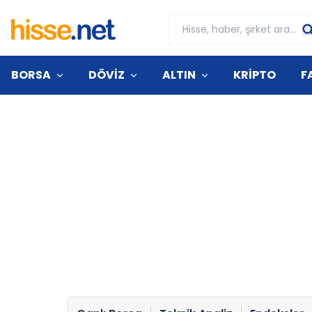
BORSA
DÖVİZ
ALTIN
KRİPTO
F