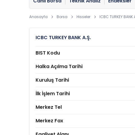
Canlı Borsa
Teknik Analiz
Endeksler
Anasayfa
Borsa
Hisseler
ICBC TURKEY BANK A
ICBC TURKEY BANK A.Ş.
BIST Kodu
Halka Açılma Tarihi
Kuruluş Tarihi
İlk İşlem Tarihi
Merkez Tel
Merkez Fax
Faaliyet Alanı