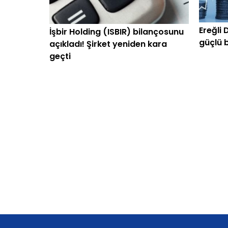
Ereğli 
İşbir Holding (ISBIR) bilançosunu
güçlü 
açıkladı! Şirket yeniden kara
415 art
geçti