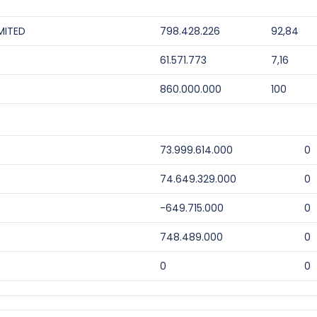
MITED
798.428.226
92,84
61.571.773
7,16
860.000.000
100
73.999.614.000
0
74.649.329.000
0
-649.715.000
0
748.489.000
0
0
0