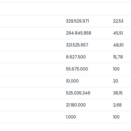
329.529.971
22,53
294.845.858
45,51
321.525.657
48,61
6.627.500
15,78
55.675.000
100
10.000
20
525.036.346
38,15
21.180.000
2,68
1.000
100