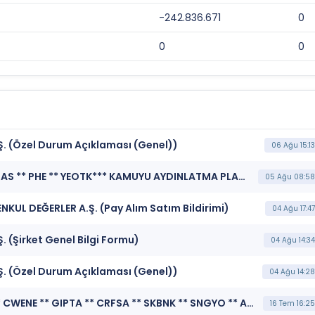
-242.836.671
0
0
0
.Ş. (Özel Durum Açıklaması (Genel))
06 Ağu 15:13
***IEYHO ** SKBNK ** ALNUS ** ANC ** SEK ** IZFAS ** PHE ** YEOTK*** KAMUYU AYDINLATMA PLATFORMU (Kamuyu Aydınlatma Platformu Duyurusu)
05 Ağu 08:58
NKUL DEĞERLER A.Ş. (Pay Alım Satım Bildirimi)
04 Ağu 17:47
. (Şirket Genel Bilgi Formu)
04 Ağu 14:34
.Ş. (Özel Durum Açıklaması (Genel))
04 Ağu 14:28
***HLGYO ** LILAK ** TCELL ** SEKFK ** TRALT ** CWENE ** GIPTA ** CRFSA ** SKBNK ** SNGYO ** ALARK ** TNZTP ** DOHOL ** ENKAI ** KUVVA ** IEYHO ** AKSA ** PETKM ** AKENR ** RUZYE ** EKOS ** HRKET ** NTHOL ** OZYSR ** DZGYO ** ENDAE ** EREGL ** OTKAR ** ISCTR ** FRMPL*** MERKEZİ KAYIT KURULUŞU A.Ş. (Borsada İşlem Gören Tipe Dönüşüm Duyurusu)
16 Tem 16:25