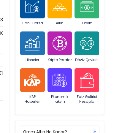
23
Canlı Borsa
Altın
Döviz
AK
Hisseler
Kripto Paralar
Döviz Çevirici
01
KAP
Ekonomik
Faiz Getirisi
Haberleri
Takvim
Hesapla
Gram Altın Ne Kadar?