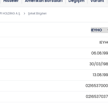
Hisseler
Amerikan Borsaları
Değişim
Varant
PI HOLDİNG A.Ş.
Şirket Bilgileri
IEY
06.08.19
30/03/19
13.08.19
021653700
021653703