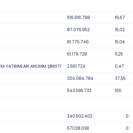
106.916.798
19,67
87.076.952
16,02
81.775.746
15,04
61.179.728
11,25
M YATIRIMLARI ANONİM ŞİRKETİ
2.561.724
0,47
204.084.784
37,55
543.595.733
100
340.502.402
0
571.128.038
0