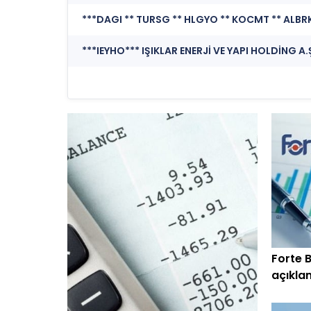
***IEYHO*** IŞIKLAR ENERJİ VE YAPI HOLDİNG A
Forte B
açıklan
geçti