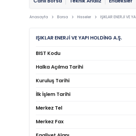
Canlı Borsa
Teknik Analiz
Endeksler
Anasayfa
Borsa
Hisseler
IŞIKLAR ENERJİ VE YA
IŞIKLAR ENERJİ VE YAPI HOLDİNG A.Ş.
BIST Kodu
Halka Açılma Tarihi
Kuruluş Tarihi
İlk İşlem Tarihi
Merkez Tel
Merkez Fax
Faaliyet Alanı