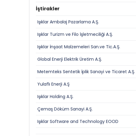
İştirakler
Işıklar Ambalaj Pazarlama A.Ş.
Işıklar Turizm ve Filo İşletmeciliği A.Ş.
Işıklar İnşaat Malzemeleri San.ve Tic.A.Ş.
Global Enerji Elektrik Üretim A.Ş.
Metemteks Sentetik İplik Sanayi ve Ticaret A.Ş.
Yulaflı Enerji A.Ş
Işıklar Holding A.Ş.
Çemaş Döküm Sanayi A.Ş.
Işıklar Software and Technology EOOD