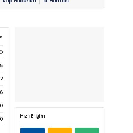
Kap Haberleri
Isı Haritası
HO
98
82
98
00
Hızlı Erişim
70