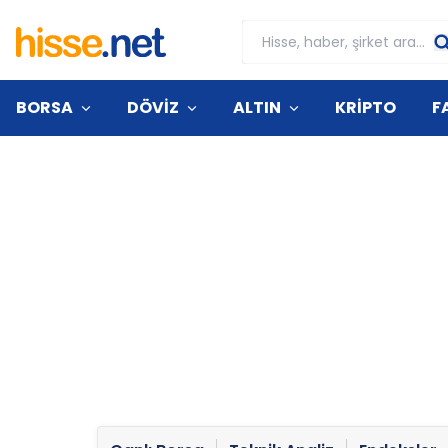
BORSA
DÖVİZ
ALTIN
KRİPTO
F