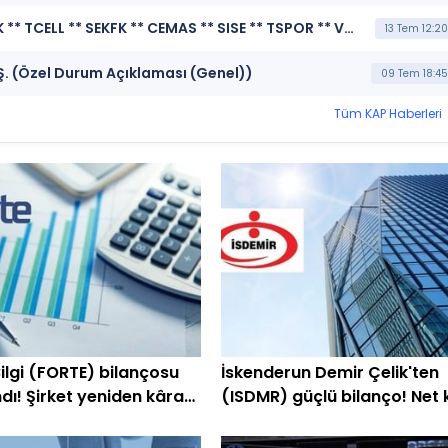
***DAGI ** TURSG ** HLGYO ** KOCMT ** ALBRK ** TCELL ** SEKFK ** CEMAS ** SISE ** TSPOR ** VAKFN ** SKBNK ** BIOEN ** DENGE ** IHLGM ** GSDDE ** BETAE ** GRNYO ** SANEL ** SELVA ** VKGYO ** EKGYO ** VERTU ** KAREL ** KUVVA ** IEYHO ** PRZMA ** ARMGD ** EUYO ** GENTS ** DOFRB ** KARSN ** ISFIN ** BRKO ** HRKET ** NTHOL ** OZYSR ** TTKOM ** KZBGY ** USAK ** SRVGY ** BFREN ** BAGFS ** TEKTU*** MERKEZİ KAYIT KURULUŞU A.Ş. (SPK İşlem Yasağı Nedeniyle Pay Duyurusu)
13 Tem 12:20
.Ş. (Özel Durum Açıklaması (Genel))
09 Tem 18:45
Tüm KAP Haberleri
ilgi (FORTE) bilançosu
İskenderun Demir Çelik'ten
dı! Şirket yeniden kâra
(ISDMR) güçlü bilanço! Net 
yüzde 203 arttı