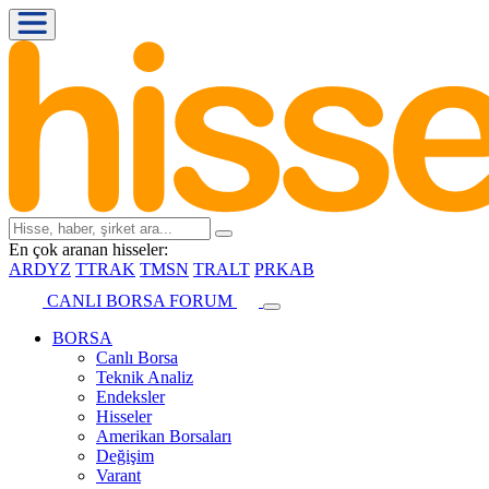
En çok aranan hisseler:
ARDYZ
TTRAK
TMSN
TRALT
PRKAB
CANLI BORSA
FORUM
BORSA
Canlı Borsa
Teknik Analiz
Endeksler
Hisseler
Amerikan Borsaları
Değişim
Varant