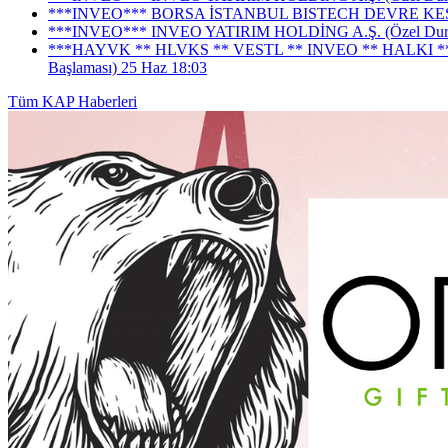
***INVEO*** BORSA İSTANBUL BISTECH DEVRE KESİCİ 
***INVEO*** INVEO YATIRIM HOLDİNG A.Ş. (Özel Durum
***HAYVK ** HLVKS ** VESTL ** INVEO ** HALKI ** BLS
Başlaması)
25 Haz 18:03
Tüm KAP Haberleri