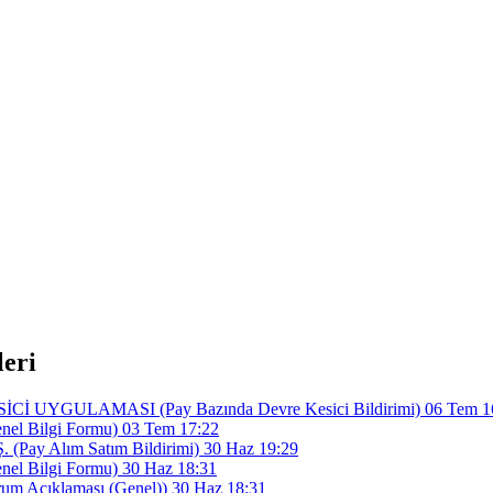
eri
UYGULAMASI (Pay Bazında Devre Kesici Bildirimi)
06 Tem 1
l Bilgi Formu)
03 Tem 17:22
ay Alım Satım Bildirimi)
30 Haz 19:29
l Bilgi Formu)
30 Haz 18:31
 Açıklaması (Genel))
30 Haz 18:31