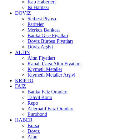
Kap Haberleri
Isı Haritası
DÖVİZ
Serbest Piyasa
Pariteler
Merkez Bankası
Banka Gişe Fiyatları
Döviz Bürosu Fiyatları
Döviz Arşivi
ALTIN
Altın Fiyatları
Kapalı Çarşı Altın Fiyatları
Kıymetli Metaller
Kıymetli Metaller Arşivi
KRİPTO
FAİZ
Banka Faiz Oranları
Tahvil Bono
Repo
Alternatif Faiz Oranları
Eurobond
HABER
Borsa
Döviz
Altın