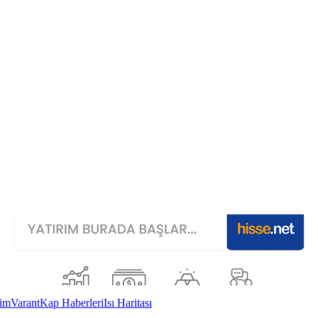
im
Varant
Kap Haberleri
Isı Haritası