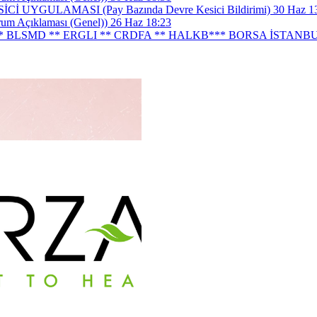
UYGULAMASI (Pay Bazında Devre Kesici Bildirimi)
30 Haz 1
 Açıklaması (Genel))
26 Haz 18:23
MD ** ERGLI ** CRDFA ** HALKB*** BORSA İSTANBUL A.Ş. (Bor