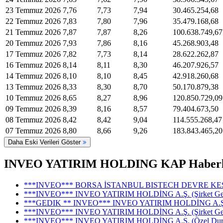
23 Temmuz 2026
7,76
7,73
7,94
30.465.254,68
22 Temmuz 2026
7,83
7,80
7,96
35.479.168,68
21 Temmuz 2026
7,87
7,87
8,26
100.638.749,67
20 Temmuz 2026
7,93
7,86
8,16
45.268.903,48
17 Temmuz 2026
7,82
7,73
8,14
28.622.262,87
16 Temmuz 2026
8,14
8,11
8,30
46.207.926,57
14 Temmuz 2026
8,10
8,10
8,45
42.918.260,68
13 Temmuz 2026
8,33
8,30
8,70
50.170.879,38
10 Temmuz 2026
8,65
8,27
8,96
120.850.729,09
09 Temmuz 2026
8,39
8,16
8,57
79.404.673,50
08 Temmuz 2026
8,42
8,42
9,04
114.555.268,47
07 Temmuz 2026
8,80
8,66
9,26
183.843.465,20
Daha Eski Verileri Göster
INVEO YATIRIM HOLDING KAP Haberl
***INVEO*** BORSA İSTANBUL BISTECH DEVRE KESİCİ 
***INVEO*** INVEO YATIRIM HOLDİNG A.Ş. (Şirket Gene
***GEDIK ** INVEO*** INVEO YATIRIM HOLDİNG A.Ş. (P
***INVEO*** INVEO YATIRIM HOLDİNG A.Ş. (Şirket Gene
***INVEO*** INVEO YATIRIM HOLDİNG A.Ş. (Özel Durum