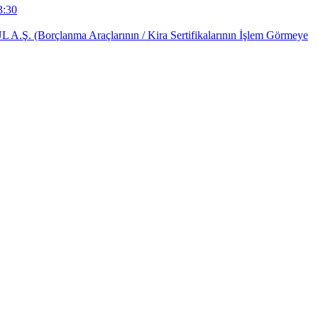
3:30
çlanma Araçlarının / Kira Sertifikalarının İşlem Görmeye