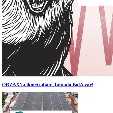
ORZAX’ta ikinci taban: Tahtada BofA var!