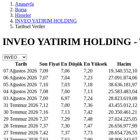
Anasayfa
Borsa
Hisseler
INVEO YATIRIM HOLDING
Tarihsel Veriler
INVEO YATIRIM HOLDING - Tar
Tarih
Son Fiyat
En Düşük
En Yüksek
Hacim
07 Ağustos 2026
7,09
7,06
7,20
19.340.552,10
06 Ağustos 2026
7,07
7,04
7,23
27.091.874,06
05 Ağustos 2026
7,10
7,03
7,18
38.636.181,97
04 Ağustos 2026
7,08
7,00
7,13
25.583.483,04
03 Ağustos 2026
7,00
6,97
7,24
28.823.619,08
31 Temmuz 2026
7,12
7,00
7,36
43.455.012,12
30 Temmuz 2026
7,16
7,13
7,42
20.350.461,21
29 Temmuz 2026
7,37
7,29
7,48
27.024.225,05
28 Temmuz 2026
7,37
7,30
7,47
26.656.977,99
27 Temmuz 2026
7,42
7,37
7,73
28.654.726,55
24 Temmuz 2026
7,63
7,62
7,90
38.906.343,67