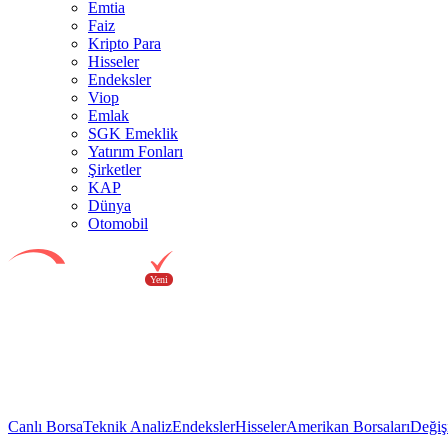
Emtia
Faiz
Kripto Para
Hisseler
Endeksler
Viop
Emlak
SGK Emeklik
Yatırım Fonları
Şirketler
KAP
Dünya
Otomobil
Canlı Borsa
Teknik Analiz
Endeksler
Hisseler
Amerikan Borsaları
Değiş