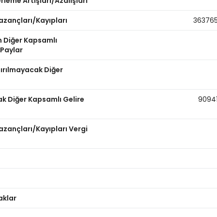
leme Artışları/Azalışları
azançları/Kayıpları
36376
n Diğer Kapsamlı
 Paylar
dırılmayacak Diğer
ak Diğer Kapsamlı Gelire
9094
zançları/Kayıpları Vergi
aklar