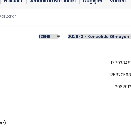
Hisseler
Amerikan Borsaları
Değişim
Varant
Kar Zarar
17793848
17587056
206791
ar)