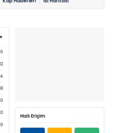
Kap Haberleri
Isı Haritası
0
12
84
28
0
0
Hızlı Erişim
0