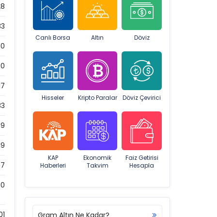
28
33
Canlı Borsa
Altın
Döviz
0
0
17
Hisseler
Kripto Paralar
Döviz Çevirici
33
79
19
KAP
Ekonomik
Faiz Getirisi
97
Haberleri
Takvim
Hesapla
0
01
Gram Altın Ne Kadar?