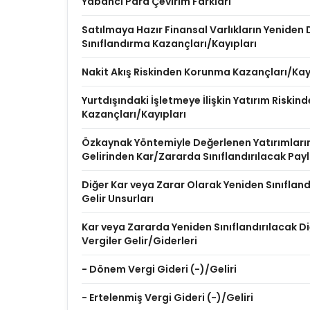
Yabancı Para Çevirim Farkları
Satılmaya Hazır Finansal Varlıkların Yenide
Sınıflandırma Kazançları/Kayıpları
Nakit Akış Riskinden Korunma Kazançları/Kay
Yurtdışındaki İşletmeye İlişkin Yatırım Riski
Kazançları/Kayıpları
Özkaynak Yöntemiyle Değerlenen Yatırımları
Gelirinden Kar/Zararda Sınıflandırılacak Pay
Diğer Kar veya Zarar Olarak Yeniden Sınıflan
Gelir Unsurları
Kar veya Zararda Yeniden Sınıflandırılacak Diğ
Vergiler Gelir/Giderleri
- Dönem Vergi Gideri (-)/Geliri
- Ertelenmiş Vergi Gideri (-)/Geliri