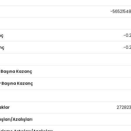
-5652154
nç
-0.
nç
-0.
y Başına Kazanç
ay Başına Kazanç
aklar
27282
şları/Azalışları