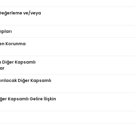
n Değerleme ve/veya
ıpları
nden Korunma
n Diğer Kapsamlı
lar
dırılacak Diğer Kapsamlı
er Kapsamlı Gelire İlişkin