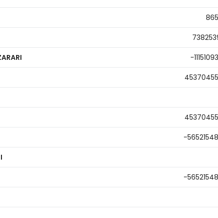
86
738253
ZARARI
-1115109
4537045
4537045
-5652154
I
-5652154