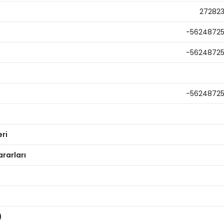
27282
-5624872
-5624872
-5624872
eri
ararları
)