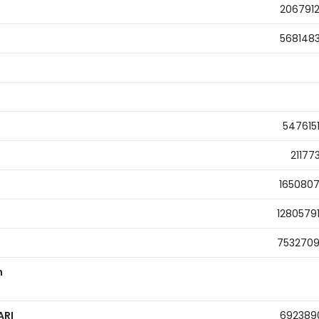
206791
568148
547615
21177
165080
1280579
753270
n
ARI
692389