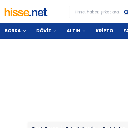
BORSA
DÖVİZ
ALTIN
KRİPTO
F