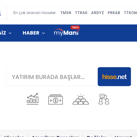
En çok aranan hisseler:
TMSN
TTRAK
ARDYZ
PRKAB
TTKO
AİZ
HABER