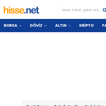
BORSA
DÖVİZ
ALTIN
KRİPTO
F