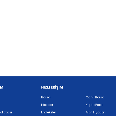
İM
HIZLI ERİŞİM
Borsa
Canlı Borsa
Hisseler
Kripto Para
Politikası
Endeksler
Altın Fiyatları