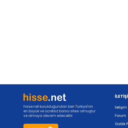
İLETİŞ
hisse.net kurulduğundan beri Türkiye'nin
İletişim
en büyük ve ücretsiz borsa sitesi olmuştur
ve olmaya devam edecektir.
Forum
Gizlilik 