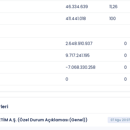
46.334.639
11,26
411.441.018
100
2.648.910.937
0
9.717.241.195
0
-7.068.330.258
0
0
0
leri
TİM A.Ş. (Özel Durum Açıklaması (Genel))
07 Ağu 20:07