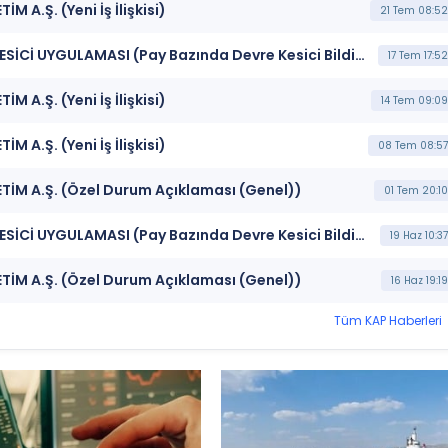
 A.Ş. (Yeni İş İlişkisi)
21 Tem 08:52
***KLYPV*** BORSA İSTANBUL BISTECH DEVRE KESİCİ UYGULAMASI (Pay Bazında Devre Kesici Bildirimi)
17 Tem 17:52
 A.Ş. (Yeni İş İlişkisi)
14 Tem 09:09
 A.Ş. (Yeni İş İlişkisi)
08 Tem 08:57
TİM A.Ş. (Özel Durum Açıklaması (Genel))
01 Tem 20:10
***KLYPV*** BORSA İSTANBUL BISTECH DEVRE KESİCİ UYGULAMASI (Pay Bazında Devre Kesici Bildirimi)
19 Haz 10:37
TİM A.Ş. (Özel Durum Açıklaması (Genel))
16 Haz 19:19
Tüm KAP Haberleri