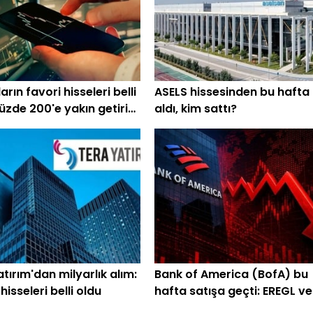
rın favori hisseleri belli
ASELS hissesinden bu hafta
üzde 200'e yakın getiri
aldı, kim sattı?
iyor
tırım'dan milyarlık alım:
Bank of America (BofA) bu
isseleri belli oldu
hafta satışa geçti: EREGL ve
SASA listede