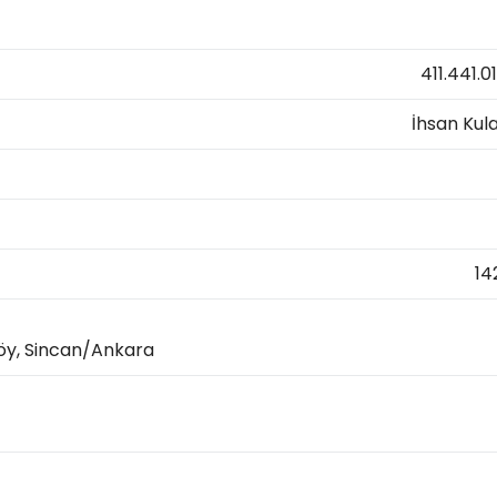
411.441.0
İhsan Kula
14
köy, Sincan/Ankara