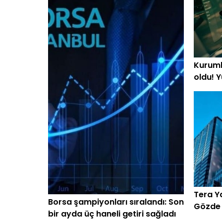
Kurumla
oldu! Y
beklen
Tera Ya
Borsa şampiyonları sıralandı: Son
Gözde h
bir ayda üç haneli getiri sağladı