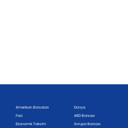
Amerikan Borsaları
Dünya
Faiz
ABD Borsası
Ekonomik Takvim
Avrupa Borsası