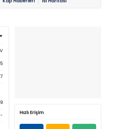
Kap Haberleri
Isı Haritası
PV
25
17
59
Hızlı Erişim
-