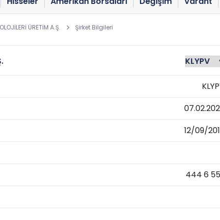
Hisseler
Amerikan Borsaları
Değişim
Varant
LOJİLERİ ÜRETİM A.Ş.
Şirket Bilgileri
.
KLY
07.02.20
12/09/20
444 6 5