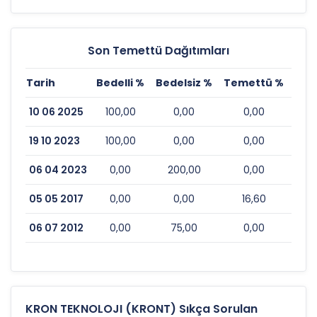
Son Temettü Dağıtımları
Tarih
Bedelli %
Bedelsiz %
Temettü %
Esk
10 06 2025
100,00
0,00
0,00
19 10 2023
100,00
0,00
0,00
06 04 2023
0,00
200,00
0,00
05 05 2017
0,00
0,00
16,60
06 07 2012
0,00
75,00
0,00
KRON TEKNOLOJI (KRONT) Sıkça Sorulan