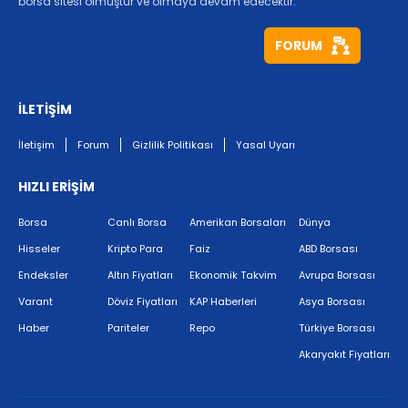
borsa sitesi olmuştur ve olmaya devam edecektir.
FORUM
İLETİŞİM
İletişim
Forum
Gizlilik Politikası
Yasal Uyarı
HIZLI ERİŞİM
Borsa
Canlı Borsa
Amerikan Borsaları
Dünya
Hisseler
Kripto Para
Faiz
ABD Borsası
Endeksler
Altın Fiyatları
Ekonomik Takvim
Avrupa Borsası
Varant
Döviz Fiyatları
KAP Haberleri
Asya Borsası
Haber
Pariteler
Repo
Türkiye Borsası
Akaryakıt Fiyatları