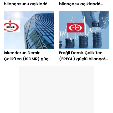
bilançosunu açıkladı!
bilançosu açıklandı!
Şirket yeniden kara
Şirket yeniden kâra
geçti
geçti
İskenderun Demir
Ereğli Demir Çelik'ten
Çelik'ten (ISDMR) güçlü
(EREGL) güçlü bilanço!
bilanço! Net kâr yüzde
Net kâr yüzde 415 arttı
203 arttı