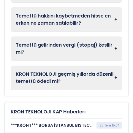
Temettü hakkını kaybetmeden hisse en
+
erken ne zaman satılabilir?
Temettü gelirinden vergi (stopaj) kesilir
+
mi?
KRON TEKNOLOJI geçmiş yıllarda düzenli
+
temettü ödedi mi?
KRON TEKNOLOJI KAP Haberleri
***KRONT*** BORSA İSTANBUL BISTECH DEVRE KESİCİ UYGULAMASI (Pay Bazında Devre Kesici Bildirimi)
28 Tem 15:54