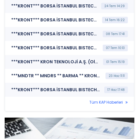
***KRONT*** BORSA İSTANBUL BISTECH DEVRE KESİCİ UYGULAMASI (Pay Bazında Devre Kesici Bildirimi)
24 Tem 14:29
***KRONT*** BORSA İSTANBUL BISTECH DEVRE KESİCİ UYGULAMASI (Pay Bazında Devre Kesici Bildirimi)
14 Tem 16:22
***KRONT*** BORSA İSTANBUL BISTECH DEVRE KESİCİ UYGULAMASI (Pay Bazında Devre Kesici Bildirimi)
08 Tem 17:41
***KRONT*** BORSA İSTANBUL BISTECH DEVRE KESİCİ UYGULAMASI (Pay Bazında Devre Kesici Bildirimi)
07 Tem 10:13
***KRONT*** KRON TEKNOLOJİ A.Ş. (Olağan Dışı Fiyat ve Miktar Hareketleri)
01 Tem 15:19
***MNDTR ** MNDRS ** BARMA ** KRONT ** KONTR ** SISE ** TRALT ** CANTE ** VKING ** SKBNK ** SNGYO ** QUAGR ** CVKMD ** MARMR ** MERCN ** POLHO ** TUKAS ** KUVVA*** MERKEZİ KAYIT KURULUŞU A.Ş. (SPK İşlem Yasağı Nedeniyle Pay Duyurusu)
23 Haz 11:11
***KRONT*** BORSA İSTANBUL BISTECH DEVRE KESİCİ UYGULAMASI (Pay Bazında Devre Kesici Bildirimi)
17 Haz 17:48
Tüm KAP Haberleri