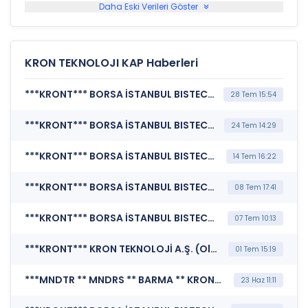
Daha Eski Verileri Göster
KRON TEKNOLOJI KAP Haberleri
***KRONT*** BORSA İSTANBUL BISTECH DEVRE KESİCİ UYGULAMASI (Pay Bazında Devre Kesici Bildirimi)
28 Tem 15:54
***KRONT*** BORSA İSTANBUL BISTECH DEVRE KESİCİ UYGULAMASI (Pay Bazında Devre Kesici Bildirimi)
24 Tem 14:29
***KRONT*** BORSA İSTANBUL BISTECH DEVRE KESİCİ UYGULAMASI (Pay Bazında Devre Kesici Bildirimi)
14 Tem 16:22
***KRONT*** BORSA İSTANBUL BISTECH DEVRE KESİCİ UYGULAMASI (Pay Bazında Devre Kesici Bildirimi)
08 Tem 17:41
***KRONT*** BORSA İSTANBUL BISTECH DEVRE KESİCİ UYGULAMASI (Pay Bazında Devre Kesici Bildirimi)
07 Tem 10:13
***KRONT*** KRON TEKNOLOJİ A.Ş. (Olağan Dışı Fiyat ve Miktar Hareketleri)
01 Tem 15:19
***MNDTR ** MNDRS ** BARMA ** KRONT ** KONTR ** SISE ** TRALT ** CANTE ** VKING ** SKBNK ** SNGYO ** QUAGR ** CVKMD ** MARMR ** MERCN ** POLHO ** TUKAS ** KUVVA*** MERKEZİ KAYIT KURULUŞU A.Ş. (SPK İşlem Yasağı Nedeniyle Pay Duyurusu)
23 Haz 11:11