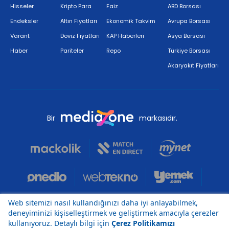
Hisseler
Kripto Para
Faiz
ABD Borsası
Endeksler
Altın Fiyatları
Ekonomik Takvim
Avrupa Borsası
Varant
Döviz Fiyatları
KAP Haberleri
Asya Borsası
Haber
Pariteler
Repo
Türkiye Borsası
Akaryakıt Fiyatları
Bir
markasıdır.