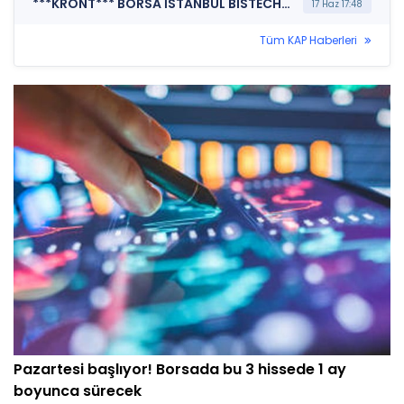
***KRONT*** BORSA İSTANBUL BISTECH DEVRE KESİCİ UYGULAMASI (Pay Bazında Devre Kesici Bildirimi)
17 Haz 17:48
Tüm KAP Haberleri
Pazartesi başlıyor! Borsada bu 3 hissede 1 ay
boyunca sürecek