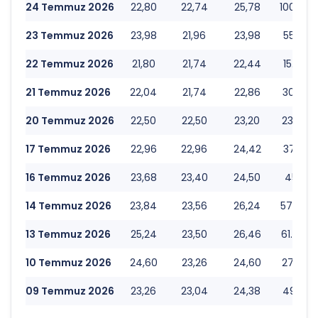
24 Temmuz 2026
22,80
22,74
25,78
100.280
23 Temmuz 2026
23,98
21,96
23,98
55.233.
22 Temmuz 2026
21,80
21,74
22,44
15.455.
21 Temmuz 2026
22,04
21,74
22,86
30.141.
20 Temmuz 2026
22,50
22,50
23,20
23.154.
17 Temmuz 2026
22,96
22,96
24,42
37.582.
16 Temmuz 2026
23,68
23,40
24,50
45.591.
14 Temmuz 2026
23,84
23,56
26,24
57.978.
13 Temmuz 2026
25,24
23,50
26,46
61.244.
10 Temmuz 2026
24,60
23,26
24,60
27.026.
09 Temmuz 2026
23,26
23,04
24,38
49.212.