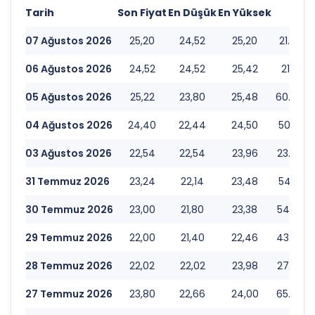
Tarih
Son Fiyat
En Düşük
En Yüksek
Hac
07 Ağustos 2026
25,20
24,52
25,20
21.700.
06 Ağustos 2026
24,52
24,52
25,42
21.388.
05 Ağustos 2026
25,22
23,80
25,48
60.754.
04 Ağustos 2026
24,40
22,44
24,50
50.469.
03 Ağustos 2026
22,54
22,54
23,96
23.609.
31 Temmuz 2026
23,24
22,14
23,48
54.678.
30 Temmuz 2026
23,00
21,80
23,38
54.240.
29 Temmuz 2026
22,00
21,40
22,46
43.540.
28 Temmuz 2026
22,02
22,02
23,98
27.665.
27 Temmuz 2026
23,80
22,66
24,00
65.907.