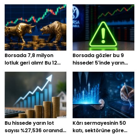
Borsada 7,8 milyon
Borsada gözler bu 9
lotluk geri alım! Bu 12
hissede! 5'inde yarın
şirket hisselerini topladı
tedbir kalkıyor
Bu hissede yarın lot
Kârı sermayesinin 50
sayısı %27,536 oranında
katı, sektörüne göre
artacak!
ucuz hisseler!