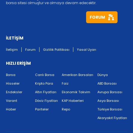
borsa sitesi olmuştur ve olmaya devam edecektir.
FORUM
İLETİŞİM
İletişim
Forum
Gizlilik Politikası
Yasal Uyarı
HIZLI ERİŞİM
Borsa
Canlı Borsa
Amerikan Borsaları
Dünya
Hisseler
Kripto Para
Faiz
ABD Borsası
Endeksler
Altın Fiyatları
Ekonomik Takvim
Avrupa Borsası
Varant
Döviz Fiyatları
KAP Haberleri
Asya Borsası
Haber
Pariteler
Repo
Türkiye Borsası
Akaryakıt Fiyatları