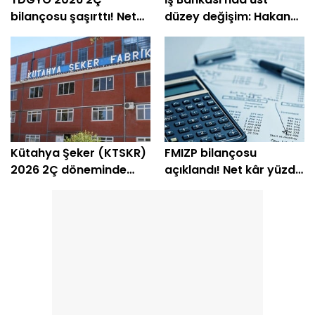
bilançosu şaşırttı! Net
düzey değişim: Hakan
kâr yüzde 105 bin arttı
Aran görevini
devrediyor
Kütahya Şeker (KTSKR)
FMIZP bilançosu
2026 2Ç döneminde
açıklandı! Net kâr yüzde
zarar etti
239 arttı