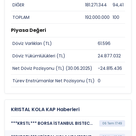
DİĞER
181.271.344
94,41
TOPLAM
192.000.000
100
Piyasa Değeri
Döviz Varlıkları (TL)
61.596
0
Döviz Yükümlülükleri (TL)
24.877.032
0
Net Döviz Pozisyonu (TL) (30.06.2025)
-24.815.436
0
Türev Enstrümanlar Net Pozisyonu (TL)
0
0
KRISTAL KOLA KAP Haberleri
***KRSTL*** BORSA İSTANBUL BISTECH DEVRE KESİCİ UYGULAMASI (Pay Bazında Devre Kesici Bildirimi)
06 Tem 17:49