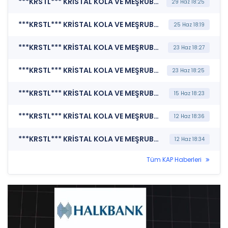
***KRSTL*** KRİSTAL KOLA VE MEŞRUBAT SANAYİ TİCARET A.Ş. (Şirket Genel Bilgi Formu)
29 Haz 18:25
***KRSTL*** KRİSTAL KOLA VE MEŞRUBAT SANAYİ TİCARET A.Ş. (Özel Durum Açıklaması (Genel))
25 Haz 18:19
***KRSTL*** KRİSTAL KOLA VE MEŞRUBAT SANAYİ TİCARET A.Ş. (Bağımsız Denetim Kuruluşunun Belirlenmesi)
23 Haz 18:27
***KRSTL*** KRİSTAL KOLA VE MEŞRUBAT SANAYİ TİCARET A.Ş. (Genel Kurul İşlemlerine İlişkin Bildirim)
23 Haz 18:25
***KRSTL*** KRİSTAL KOLA VE MEŞRUBAT SANAYİ TİCARET A.Ş. (Özel Durum Açıklaması (Genel))
15 Haz 18:23
***KRSTL*** KRİSTAL KOLA VE MEŞRUBAT SANAYİ TİCARET A.Ş. (Yönetim Kurulu Komiteleri)
12 Haz 18:36
***KRSTL*** KRİSTAL KOLA VE MEŞRUBAT SANAYİ TİCARET A.Ş. (Özel Durum Açıklaması (Genel))
12 Haz 18:34
Tüm KAP Haberleri