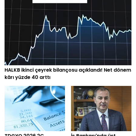
HALKB ikinci çeyrek bilançosu açıklandı! Net dönem
kârı yüzde 40 arttı
TDGYO 2026 2Ç
İş Bankası'nda üst