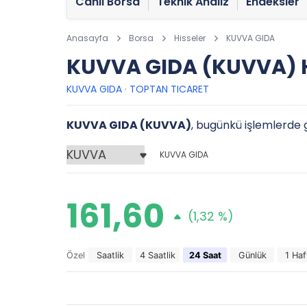
Canlı Borsa
Teknik Analiz
Endeksler
Anasayfa
Borsa
Hisseler
KUVVA GIDA
KUVVA GIDA (KUVVA) H
KUVVA GIDA
·
TOPTAN TICARET
KUVVA GIDA (KUVVA)
, bugünkü işlemlerde g
KUVVA GIDA
161,60
(1,32 %)
Özel
Saatlik
4 Saatlik
24 Saat
Günlük
1 Haf