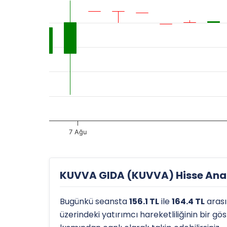
7 Ağu
KUVVA GIDA (KUVVA) Hisse Anali
Bugünkü seansta
156.1 TL
ile
164.4 TL
aras
üzerindeki yatırımcı hareketliliğinin bir g