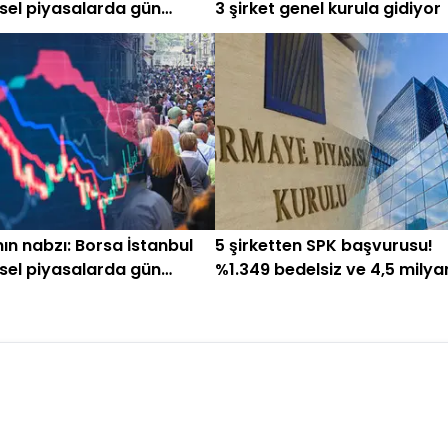
sel piyasalarda gün
3 şirket genel kurula gidiyor
ken (27 Temmuz)
ın nabzı: Borsa İstanbul
5 şirketten SPK başvurusu!
sel piyasalarda gün
%1.349 bedelsiz ve 4,5 milya
ken (21 Temmuz)
TL'lik ihraç