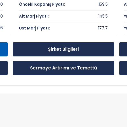
00
Önceki Kapanış Fiyatı:
159.5
A
50
Alt Marj Fiyatı:
145.5
Y
yeler
.6
Üst Marj Fiyatı:
177.7
Y
Şirket Bilgileri
Sermaye Artırımı ve Temettü