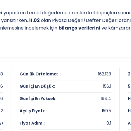
i
yaparken temel değerleme oranları kritik ipuçları sunar.
 yansıtırken,
11.02
olan Piyasa Değeri/Defter Değeri oran
erinlemesine incelemek için
bilanço verilerini
ve kâr-zarar t
l destek-direnç seviyelerini anlamak için
teknik analiz
gös
 seviyesi, analistlerin
hedef fiyat
belirlemelerinde referans
iz sayfamızdan
ulaşabilirsiniz.
98
Günlük Ortalama:
162.138
2
.6
Gün İçi En Düşük:
156.1
5
.6
Gün İçi En Yüksek:
164.4
H
62
Açılış Fiyatı:
159.5
H
Fiyat Adımı:
0.1
A
2)