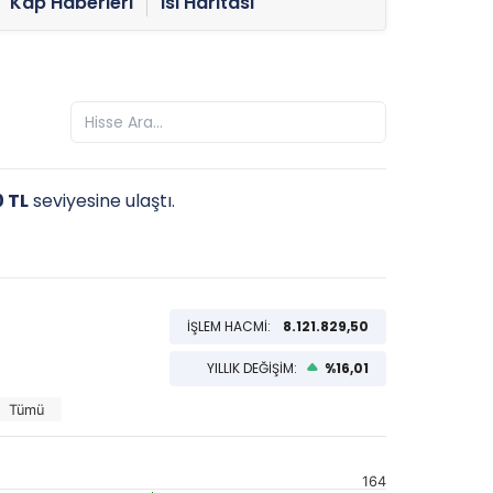
Kap Haberleri
Isı Haritası
0 TL
seviyesine ulaştı.
İŞLEM HACMİ:
8.121.829,50
YILLIK DEĞİŞİM:
%16,01
Tümü
164