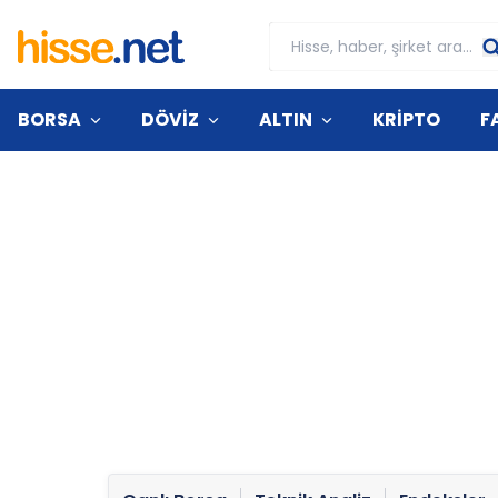
BORSA
DÖVİZ
ALTIN
KRİPTO
F