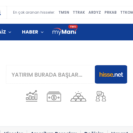
En çok aranan hisseler:
TMSN
TTRAK
ARDYZ
PRKAB
TTKO
AİZ
HABER