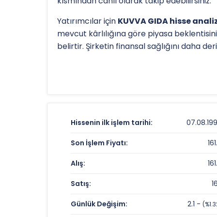
kısmından canlı olarak takip edebilirsiniz.
Yatırımcılar için
KUVVA GIDA hisse analiz
mevcut kârlılığına göre piyasa beklentisini
belirtir. Şirketin finansal sağlığını daha d
Hissenin uzun vadeli trendini ve potansiye
TL
olan 52 haftalık zirvesi ve
85 TL
olan dip
detaylı indikatör analizlerine
teknik anal
KUVVA GIDA Fiyat ve Getiri Karnesi
Hissenin ilk işlem tarihi:
07.08.19
Anlık Fiyat:
Son İşlem Fiyatı:
161
Günlük Değişim:
Alış:
161
Yıllık Getiri:
Satış:
1
KUVVA GIDA Değerleme Çarpanları
Günlük Değişim:
2.1 -
(%1.3
Fiyat/Kazanç (F/K):