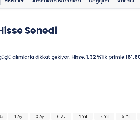
Hisseler
Amerikan Borsaları
Değişim
Varant
isse Senedi
üçlü alımlarla dikkat çekiyor. Hisse,
1,32 %
'lik primle
161,6
ta
1 Ay
3 Ay
6 Ay
1 Yıl
3 Yıl
5 Yıl