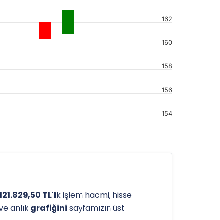
162
160
158
156
154
.121.829,50 TL
'lik işlem hacmi, hisse
 ve anlık
grafiğini
sayfamızın üst