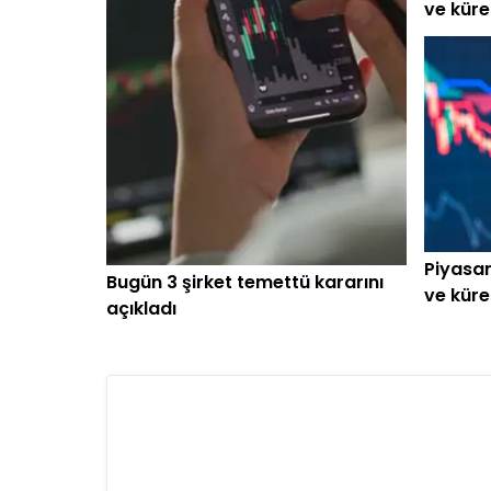
ve küre
başlar
Piyasan
Bugün 3 şirket temettü kararını
ve küre
açıkladı
başlar