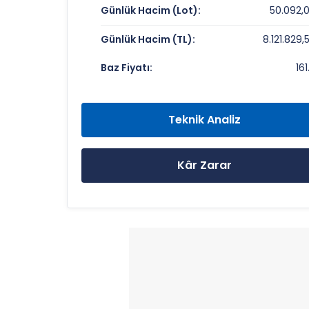
Günlük Hacim (Lot):
50.092,
Piyasa Değeri/Defter Değeri (PD/DD):
Günlük Hacim (TL):
8.121.829,
KUVVA GIDA Rekorlar ve Önemli Sevi
Baz Fiyatı:
161
Bugün Gördüğü En Yüksek Fiyat:
Son 1 Yılın Zirvesi:
Teknik Analiz
Son 1 Yılın Dibi:
Kâr Zarar