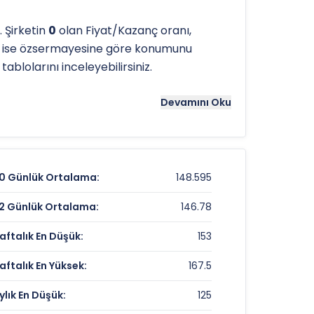
 Şirketin
0
olan Fiyat/Kazanç oranı,
ı ise özsermayesine göre konumunu
ablolarını inceleyebilirsiniz.
tergeleri önemli bir araçtır. Hissenin
175
Devamını Oku
 noktaları olarak kullanılır.
KUVVA
için
0 Günlük Ortalama:
148.595
161,60 TL
2 Günlük Ortalama:
146.78
1,32%
aftalık En Düşük:
153
%16,01
aftalık En Yüksek:
167.5
ylık En Düşük:
125
Veri Yok