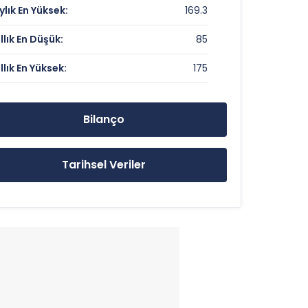
ylık En Yüksek:
169.3
11.02
ıllık En Düşük:
85
ıllık En Yüksek:
175
164.4 TL
175 TL
Bilanço
85 TL
Tarihsel Veriler