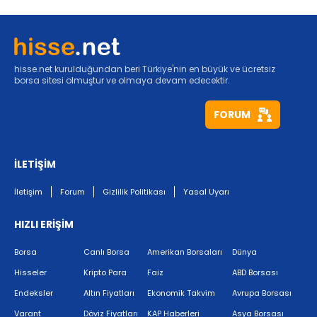
hisse.net kurulduğundan beri Türkiye'nin en büyük ve ücretsiz
borsa sitesi olmuştur ve olmaya devam edecektir.
FORUM
İLETİŞİM
İletişim
Forum
Gizlilik Politikası
Yasal Uyarı
HIZLI ERİŞİM
Borsa
Canlı Borsa
Amerikan Borsaları
Dünya
Hisseler
Kripto Para
Faiz
ABD Borsası
Endeksler
Altın Fiyatları
Ekonomik Takvim
Avrupa Borsası
Varant
Döviz Fiyatları
KAP Haberleri
Asya Borsası