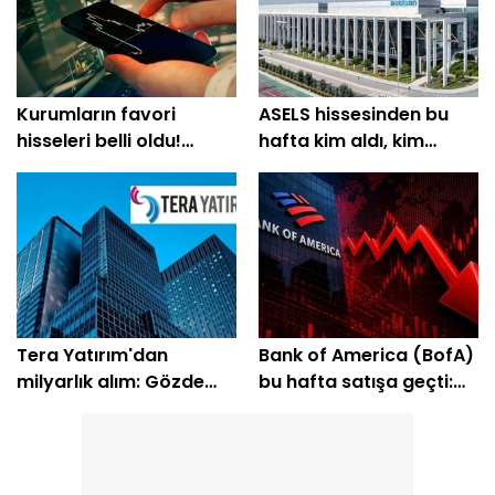
Kurumların favori
ASELS hissesinden bu
hisseleri belli oldu!
hafta kim aldı, kim
Yüzde 200'e yakın getiri
sattı?
bekleniyor
Tera Yatırım'dan
Bank of America (BofA)
milyarlık alım: Gözde
bu hafta satışa geçti:
hisseleri belli oldu
EREGL ve SASA listede