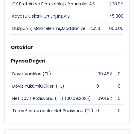
CK Protein ve Bioteknolojik Yatırımlar A:Ş
278.915.000
Kayasu Elektrik Ürt.Enj.İnş.A.Ş.
45.000.000
Düzgün İş Makineleri İnş.Mad.San.ve Tic.A.Ş
600.000.00
Ortaklar
Piyasa Değeri
Döviz Varlıkları (TL)
109.482
0
Döviz Yükümlülükleri (TL)
0
0
Net Döviz Pozisyonu (TL) (30.09.2025)
109.482
0
Türev Enstrümanlar Net Pozisyonu (TL)
0
0