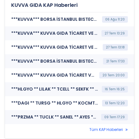
KUVVA GIDA KAP Haberleri
***KUVVA*** BORSA İSTANBUL BISTECH DEVRE KESİCİ UYGULAMASI (Pay Bazında Devre Kesici Bildirimi)
06 Ağu 11:20
***KUVVA*** KUVVA GIDA TİCARET VE SANAYİ YATIRIMLARI A.Ş. (Kar Payı Dağıtım İşlemlerine İlişkin Bildirim)
27 Tem 13:29
***KUVVA*** KUVVA GIDA TİCARET VE SANAYİ YATIRIMLARI A.Ş. (Genel Kurul İşlemlerine İlişkin Bildirim)
27 Tem 13:18
***KUVVA*** BORSA İSTANBUL BISTECH DEVRE KESİCİ UYGULAMASI (Pay Bazında Devre Kesici Bildirimi)
21 Tem 17:33
***KUVVA*** KUVVA GIDA TİCARET VE SANAYİ YATIRIMLARI A.Ş. (Sermaye Artırımı - Azaltımı İşlemlerine İlişkin Bildirim)
20 Tem 20:00
***HLGYO ** LILAK ** TCELL ** SEKFK ** TRALT ** CWENE ** GIPTA ** CRFSA ** SKBNK ** SNGYO ** ALARK ** TNZTP ** DOHOL ** ENKAI ** KUVVA ** IEYHO ** AKSA ** PETKM ** AKENR ** RUZYE ** EKOS ** HRKET ** NTHOL ** OZYSR ** DZGYO ** ENDAE ** EREGL ** OTKAR ** ISCTR ** FRMPL*** MERKEZİ KAYIT KURULUŞU A.Ş. (Borsada İşlem Gören Tipe Dönüşüm Duyurusu)
16 Tem 16:25
***DAGI ** TURSG ** HLGYO ** KOCMT ** ALBRK ** TCELL ** SEKFK ** CEMAS ** SISE ** TSPOR ** VAKFN ** SKBNK ** BIOEN ** DENGE ** IHLGM ** GSDDE ** BETAE ** GRNYO ** SANEL ** SELVA ** VKGYO ** EKGYO ** VERTU ** KAREL ** KUVVA ** IEYHO ** PRZMA ** ARMGD ** EUYO ** GENTS ** DOFRB ** KARSN ** ISFIN ** BRKO ** HRKET ** NTHOL ** OZYSR ** TTKOM ** KZBGY ** USAK ** SRVGY ** BFREN ** BAGFS ** TEKTU*** MERKEZİ KAYIT KURULUŞU A.Ş. (SPK İşlem Yasağı Nedeniyle Pay Duyurusu)
13 Tem 12:20
***PRZMA ** TUCLK ** SANEL ** AYES ** VERTU ** BRKO ** SEKFK ** KUVVA*** MERKEZİ KAYIT KURULUŞU A.Ş. (Borsada İşlem Gören Tipe Dönüşüm Duyurusu)
09 Tem 17:29
Tüm KAP Haberleri