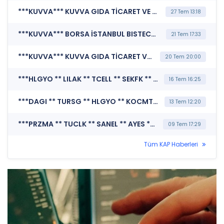
***KUVVA*** KUVVA GIDA TİCARET VE SANAYİ YATIRIMLARI A.Ş. (Genel Kurul İşlemlerine İlişkin Bildirim)
27 Tem 13:18
***KUVVA*** BORSA İSTANBUL BISTECH DEVRE KESİCİ UYGULAMASI (Pay Bazında Devre Kesici Bildirimi)
21 Tem 17:33
***KUVVA*** KUVVA GIDA TİCARET VE SANAYİ YATIRIMLARI A.Ş. (Sermaye Artırımı - Azaltımı İşlemlerine İlişkin Bildirim)
20 Tem 20:00
***HLGYO ** LILAK ** TCELL ** SEKFK ** TRALT ** CWENE ** GIPTA ** CRFSA ** SKBNK ** SNGYO ** ALARK ** TNZTP ** DOHOL ** ENKAI ** KUVVA ** IEYHO ** AKSA ** PETKM ** AKENR ** RUZYE ** EKOS ** HRKET ** NTHOL ** OZYSR ** DZGYO ** ENDAE ** EREGL ** OTKAR ** ISCTR ** FRMPL*** MERKEZİ KAYIT KURULUŞU A.Ş. (Borsada İşlem Gören Tipe Dönüşüm Duyurusu)
16 Tem 16:25
***DAGI ** TURSG ** HLGYO ** KOCMT ** ALBRK ** TCELL ** SEKFK ** CEMAS ** SISE ** TSPOR ** VAKFN ** SKBNK ** BIOEN ** DENGE ** IHLGM ** GSDDE ** BETAE ** GRNYO ** SANEL ** SELVA ** VKGYO ** EKGYO ** VERTU ** KAREL ** KUVVA ** IEYHO ** PRZMA ** ARMGD ** EUYO ** GENTS ** DOFRB ** KARSN ** ISFIN ** BRKO ** HRKET ** NTHOL ** OZYSR ** TTKOM ** KZBGY ** USAK ** SRVGY ** BFREN ** BAGFS ** TEKTU*** MERKEZİ KAYIT KURULUŞU A.Ş. (SPK İşlem Yasağı Nedeniyle Pay Duyurusu)
13 Tem 12:20
***PRZMA ** TUCLK ** SANEL ** AYES ** VERTU ** BRKO ** SEKFK ** KUVVA*** MERKEZİ KAYIT KURULUŞU A.Ş. (Borsada İşlem Gören Tipe Dönüşüm Duyurusu)
09 Tem 17:29
Tüm KAP Haberleri