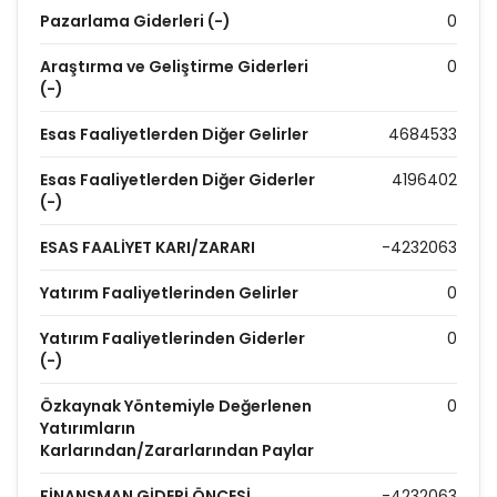
Pazarlama Giderleri (-)
0
Araştırma ve Geliştirme Giderleri
0
(-)
Esas Faaliyetlerden Diğer Gelirler
4684533
Esas Faaliyetlerden Diğer Giderler
4196402
(-)
ESAS FAALİYET KARI/ZARARI
-4232063
Yatırım Faaliyetlerinden Gelirler
0
Yatırım Faaliyetlerinden Giderler
0
(-)
Özkaynak Yöntemiyle Değerlenen
0
Yatırımların
Karlarından/Zararlarından Paylar
FİNANSMAN GİDERİ ÖNCESİ
-4232063