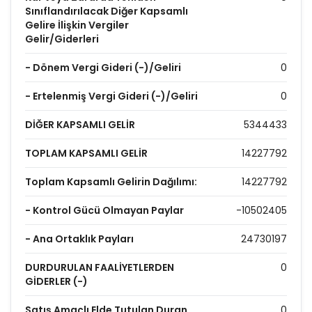
Sınıflandırılacak Diğer Kapsamlı
Gelire İlişkin Vergiler
Gelir/Giderleri
- Dönem Vergi Gideri (-)/Geliri
0
- Ertelenmiş Vergi Gideri (-)/Geliri
0
DİĞER KAPSAMLI GELİR
5344433
TOPLAM KAPSAMLI GELİR
14227792
Toplam Kapsamlı Gelirin Dağılımı:
14227792
- Kontrol Gücü Olmayan Paylar
-10502405
- Ana Ortaklık Payları
24730197
DURDURULAN FAALİYETLERDEN
0
GİDERLER (-)
Satış Amaçlı Elde Tutulan Duran
0