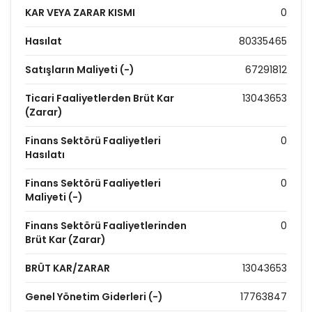
KAR VEYA ZARAR KISMI
0
Hasılat
80335465
Satışların Maliyeti (-)
67291812
Ticari Faaliyetlerden Brüt Kar
13043653
(Zarar)
Finans Sektörü Faaliyetleri
0
Hasılatı
Finans Sektörü Faaliyetleri
0
Maliyeti (-)
Finans Sektörü Faaliyetlerinden
0
Brüt Kar (Zarar)
BRÜT KAR/ZARAR
13043653
Genel Yönetim Giderleri (-)
17763847