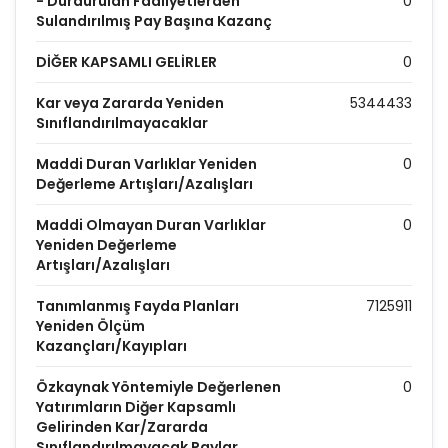
- Durdurulan Faaliyetlerden
0
Sulandırılmış Pay Başına Kazanç
DİĞER KAPSAMLI GELİRLER
0
Kar veya Zararda Yeniden
5344433
Sınıflandırılmayacaklar
Maddi Duran Varlıklar Yeniden
0
Değerleme Artışları/Azalışları
Maddi Olmayan Duran Varlıklar
0
Yeniden Değerleme
Artışları/Azalışları
Tanımlanmış Fayda Planları
7125911
Yeniden Ölçüm
Kazançları/Kayıpları
Özkaynak Yöntemiyle Değerlenen
0
Yatırımların Diğer Kapsamlı
Gelirinden Kar/Zararda
Sınıflandırılmayacak Paylar