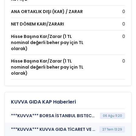
ANA ORTAKLIK DIŞI (KAR) / ZARAR
0
NET DÖNEM KARI/ZARARI
0
Hisse Başına Kar/Zarar (1 TL
0
nominal değerli beher pay için TL
olarak)
Hisse Başına Kar/Zarar (1 TL
0
nominal değerli beher pay için TL
olarak)
KUVVA GIDA KAP Haberleri
***KUVVA*** BORSA İSTANBUL BISTECH DEVRE KESİCİ UYGULAMASI (Pay Bazında Devre Kesici Bildirimi)
06 Ağu 11:20
***KUVVA*** KUVVA GIDA TİCARET VE SANAYİ YATIRIMLARI A.Ş. (Kar Payı Dağıtım İşlemlerine İlişkin Bildirim)
27 Tem 13:29