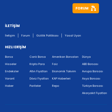
FORUM
İLETİŞİM
İletişim
Forum
Gizlilik Politikası
Yasal Uyarı
HIZLI ERİŞİM
Borsa
Canlı Borsa
Amerikan Borsaları
Dünya
Hisseler
Kripto Para
Faiz
ABD Borsası
Endeksler
Altın Fiyatları
Ekonomik Takvim
Avrupa Borsası
Varant
Döviz Fiyatları
KAP Haberleri
Asya Borsası
Haber
Pariteler
Repo
Türkiye Borsası
Akaryakıt Fiyatları