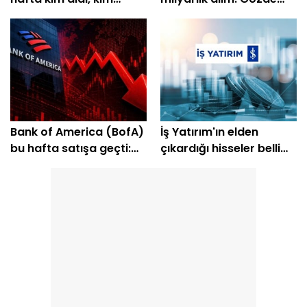
sattı?
hisseleri belli oldu
Bank of America (BofA)
İş Yatırım'ın elden
bu hafta satışa geçti:
çıkardığı hisseler belli
EREGL ve SASA listede
oldu: SKBNK ilk sırada