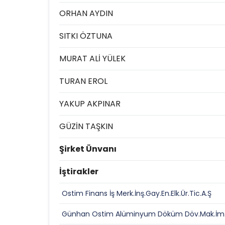
ORHAN AYDIN
SITKI ÖZTUNA
MURAT ALİ YÜLEK
TURAN EROL
YAKUP AKPINAR
GÜZİN TAŞKIN
Şirket Ünvanı
İştirakler
Ostim Finans İş Merk.İnş.Gay.En.Elk.Ür.Tic.A.Ş
Günhan Ostim Alüminyum Döküm Döv.Mak.İm.S