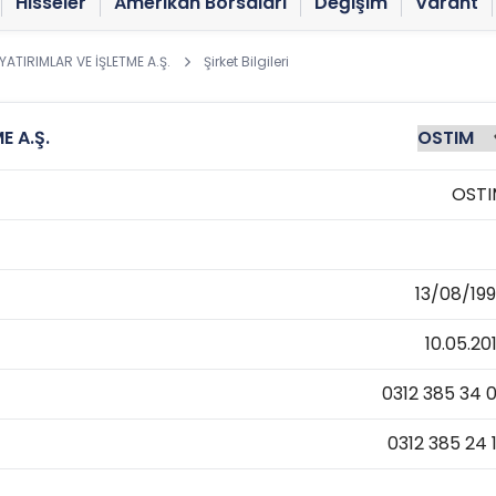
Hisseler
Amerikan Borsaları
Değişim
Varant
ATIRIMLAR VE İŞLETME A.Ş.
Şirket Bilgileri
E A.Ş.
OSTI
13/08/19
10.05.20
0312 385 34 
0312 385 24 