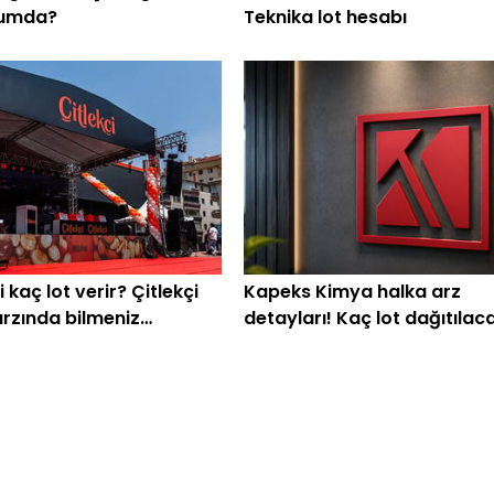
rumda?
Teknika lot hesabı
i kaç lot verir? Çitlekçi
Kapeks Kimya halka arz
arzında bilmeniz
detayları! Kaç lot dağıtılac
nler
Kapeks katılım endeksi