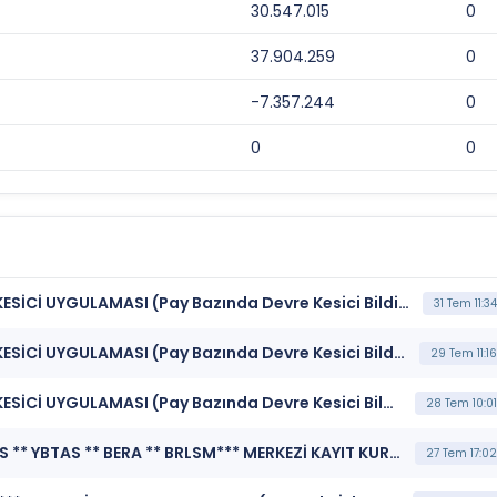
30.547.015
0
37.904.259
0
-7.357.244
0
0
0
***OSTIM*** BORSA İSTANBUL BISTECH DEVRE KESİCİ UYGULAMASI (Pay Bazında Devre Kesici Bildirimi)
31 Tem 11:34
***OSTIM*** BORSA İSTANBUL BISTECH DEVRE KESİCİ UYGULAMASI (Pay Bazında Devre Kesici Bildirimi)
29 Tem 11:16
***OSTIM*** BORSA İSTANBUL BISTECH DEVRE KESİCİ UYGULAMASI (Pay Bazında Devre Kesici Bildirimi)
28 Tem 10:01
***AKYHO ** SKBNK ** OSTIM ** KCAER ** MTRKS ** YBTAS ** BERA ** BRLSM*** MERKEZİ KAYIT KURULUŞU A.Ş. (Borsada İşlem Gören Tipe Dönüşüm Duyurusu)
27 Tem 17:02