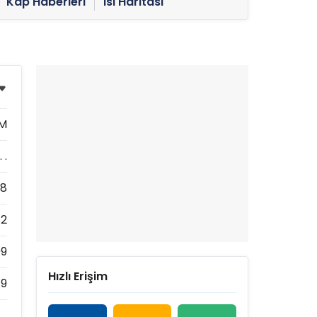
Kap Haberleri
Isı Haritası
M
. .
98
12
09
Hızlı Erişim
19