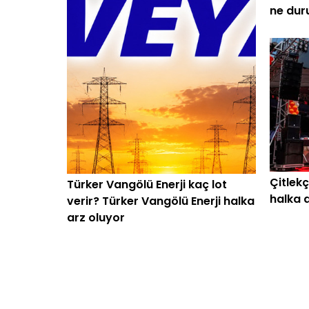
ne du
Çitlekç
Türker Vangölü Enerji kaç lot
halka 
verir? Türker Vangölü Enerji halka
gereke
arz oluyor