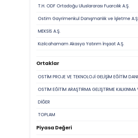
T.H. ODF Ortadoğu Uluslararası Fuarcılık A.Ş.
Ostim Gayrimenkul Danışmanlık ve İşletme A.Ş
MEKSİS A.Ş.
Kızılcahamam Akasya Yatırım İnşaat A.Ş.
Ortaklar
OSTİM PROJE VE TEKNOLOJİ GELİŞİM EĞİTİM DANI
OSTİM EĞİTİM ARAŞTIRMA GELİŞTİRME KALKINMA 
DİĞER
TOPLAM
Piyasa Değeri