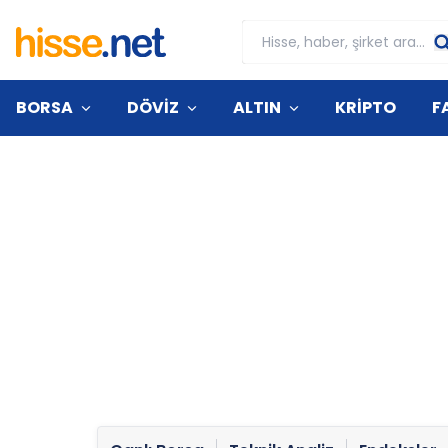
BORSA
DÖVİZ
ALTIN
KRİPTO
F