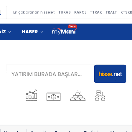
En çok aranan hisseler:
TUKAS
KARCL
TTRAK
TRALT
KTSK
AİZ
HABER