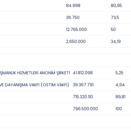
84.998
80,95
36.750
73,5
12.765.000
50
2.650.000
34,19
ŞMANLIK HİZMETLERİ ANONİM ŞİRKETİ
41.812.098
5,25
VE DAYANIŞMA VAKFI (OSTİM VAKFI)
39.367.791
4,94
715.320.110
89,81
796.500.000
100