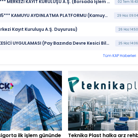
***TRCAS ** MGROS ** OSTIM ** BERA ** EREGL*** MERKEZİ KAYIT KURULUŞU A.Ş. (Borsada İşlem Gören Tipe Dönüşüm Duyurusu)
02 Tem 16:43
***ENSRI ** OSTIM ** SHI ** ISFIN ** AKSGY ** AH5*** KAMUYU AYDINLATMA PLATFORMU (Kamuyu Aydınlatma Platformu Duyurusu)
29 Haz 09:04
kezi Kayıt Kuruluşu A.Ş. Duyurusu)
26 Haz 14:50
***OSTIM*** BORSA İSTANBUL BISTECH DEVRE KESİCİ UYGULAMASI (Pay Bazında Devre Kesici Bildirimi)
25 Haz 14:06
Tüm KAP Haberleri
Sigorta ilk işlem gününde
Teknika Plast halka arz rehb