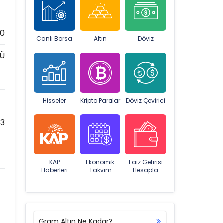
00
Canlı Borsa
Altın
Döviz
TÜ
Hisseler
Kripto Paralar
Döviz Çevirici
23
KAP
Ekonomik
Faiz Getirisi
Haberleri
Takvim
Hesapla
Gram Altın Ne Kadar?