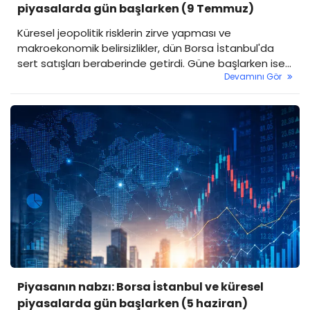
piyasalarda gün başlarken (9 Temmuz)
Küresel jeopolitik risklerin zirve yapması ve
makroekonomik belirsizlikler, dün Borsa İstanbul'da
sert satışları beraberinde getirdi. Güne başlarken ise
Devamını Gör
gözler hem Hürmüz Boğazı'ndaki son duruma hem de
Fed'in şahinleşen tonuna çevrilmiş durumda.
Piyasanın nabzı: Borsa İstanbul ve küresel
piyasalarda gün başlarken (5 haziran)