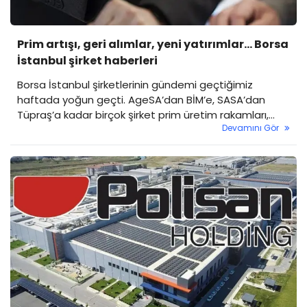
Prim artışı, geri alımlar, yeni yatırımlar… Borsa
İstanbul şirket haberleri
Borsa İstanbul şirketlerinin gündemi geçtiğimiz
haftada yoğun geçti. AgeSA’dan BİM’e, SASA’dan
Tüpraş’a kadar birçok şirket prim üretim rakamları,
Devamını Gör
geri alım programları, yatırım kararları ve yurtdışı
adımlarıyla öne çıktı. Sermaye piyasalarında
hareketliliği artıran bu gelişmeler yatırımcıların
gündemine yerleşti. İşte detaylar...