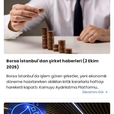
Borsa İstanbul'dan şirket haberleri (2 Ekim
2025)
Borsa İstanbul'da işlem gören şirketler, yeni ekonomik
döneme hazırlanırken aldıkları kritik kararlarla haftayı
hareketli kapattı. Kamuyu Aydınlatma Platformu
Devamını Gör
(KAP) üzerinden yapılan duyurular, şirketlerin büyüme
hedeflerini, finansman stratejilerini ve operasyonel
odaklarını netleştirdi.