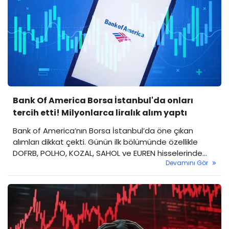
Bank Of America Borsa İstanbul'da onları
tercih etti! Milyonlarca liralık alım yaptı
Bank of America’nın Borsa İstanbul’da öne çıkan
alımları dikkat çekti. Günün ilk bölümünde özellikle
DOFRB, POLHO, KOZAL, SAHOL ve EUREN hisselerinde
Devamını Gör
yoğunlaşan işlemlerle kurumun toplam net alımı yüz
milyonlarca lirayı buldu. Özellikle sanayi ve holding
ağırlıklı hisselere yönelim öne çıktı. Peki, BofA saat
10.00 itibarıyla itibarıyla hangi hisselerden alım yaptı?
İşte detaylar...