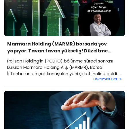
Marmara Holding (MARMR) borsada şov
yapıyor: Tavan tavan yükseliş! Düzeltme
nerede gelebilir?
Polisan Holding’in (POLHO) bölünme süreci sonrası
kurulan Marmara Holding A.Ş. (MARMR), Borsa
İstanbul’un en çok konuşulan yeni şirketi haline geldi.
Devamını Gör
Türkiye’nin köklü sanayi gruplarından biri olan Polisan
Holding, kimya, boya, enerji, gayrimenkul ve liman
işletmeciliği gibi geniş bir portföyü yönetiyor. Grup,
faaliyetlerini daha etkin ve odaklı şekilde
sürdürebilmek amacıyla bazı varlıklarını Marmara
Holding çatısı altında topladı.