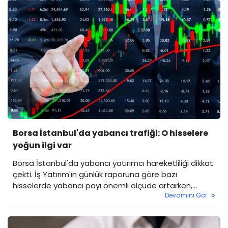
hisselerde yeniden normal işlem koşullarına geçilmesi
bekleniyor.
Borsa İstanbul'da yabancı trafiği: O hisselere
yoğun ilgi var
Borsa İstanbul'da yabancı yatırımcı hareketliliği dikkat
çekti. İş Yatırım'ın günlük raporuna göre bazı
hisselerde yabancı payı önemli ölçüde artarken,
Devamını Gör
bazıları ise yabancıların satışlarıyla karşılaştı. Genel
olarak Borsa İstanbul'un yabancı payında ise hafif bir
düşüş yaşandı.