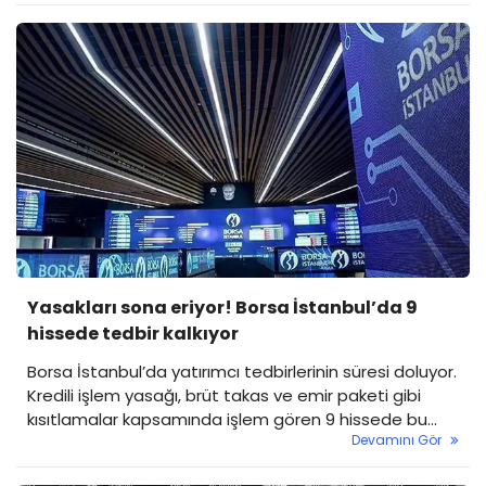
Aydınlatma Platformu (KAP) duyurularıyla öne çıktı.
İşte Borsa İstanbul’dan şirket haberleri…
Yasakları sona eriyor! Borsa İstanbul’da 9
hissede tedbir kalkıyor
Borsa İstanbul’da yatırımcı tedbirlerinin süresi doluyor.
Kredili işlem yasağı, brüt takas ve emir paketi gibi
kısıtlamalar kapsamında işlem gören 9 hissede bu
Devamını Gör
hafta sonu itibarıyla uygulamalar sona erecek. 3
Kasım Pazartesi günü itibarıyla tedbirleri bitecek