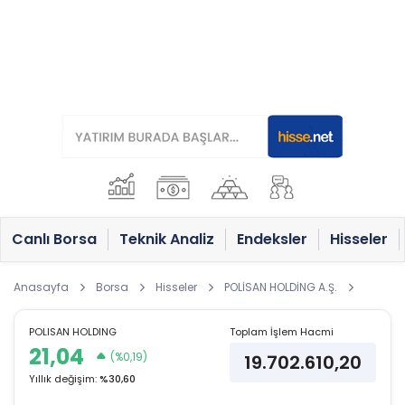
Canlı Borsa
Teknik Analiz
Endeksler
Hisseler
Anasayfa
Borsa
Hisseler
POLİSAN HOLDİNG A.Ş.
POLISAN HOLDING
Toplam İşlem Hacmi
21,04
(%0,19)
19.702.610,20
Yıllık değişim:
%30,60