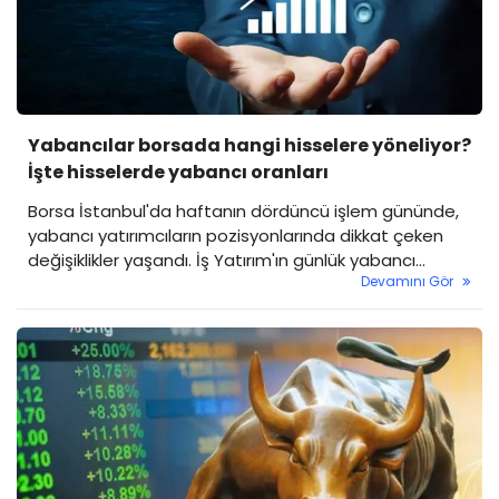
Yabancılar borsada hangi hisselere yöneliyor?
İşte hisselerde yabancı oranları
Borsa İstanbul'da haftanın dördüncü işlem gününde,
yabancı yatırımcıların pozisyonlarında dikkat çeken
değişiklikler yaşandı. İş Yatırım'ın günlük yabancı
Devamını Gör
oranları raporuna göre bazı hisselere yoğun yabancı
ilgisi devam ederken, bazı hisselerden ise kalıcı çıkışlar
gözlendi.