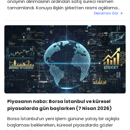
onayının alınmasının ardından satış süreci resmen
tamamlandı. Konuya ilişkin şirketten resmi açıklama
Devamını Gör
yapılırken, POLHO hisseleri bugün ekside seyrediyor.
Öte yandan hissede devre kesici uygulandı. İşte tüm
detaylar...
Piyasanın nabzı: Borsa İstanbul ve küresel
piyasalarda gün başlarken (7 Nisan 2026)
Borsa İstanbul’un yeni işlem gününe yatay bir açılışla
başlaması beklenirken, küresel piyasalarda gözler