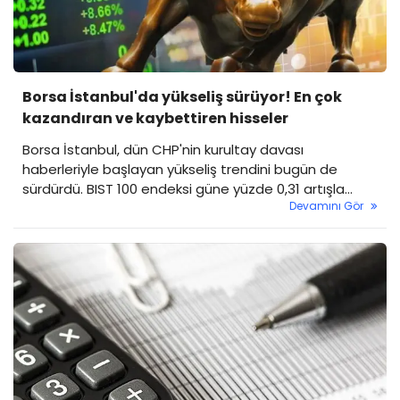
Borsa İstanbul'da yükseliş sürüyor! En çok
kazandıran ve kaybettiren hisseler
Borsa İstanbul, dün CHP'nin kurultay davası
haberleriyle başlayan yükseliş trendini bugün de
sürdürdü. BIST 100 endeksi güne yüzde 0,31 artışla
Devamını Gör
11.034,02 puandan başladı ve seans kapanışını yüzde
1,66'lık yükselişle 11.182,96 puandan yaptı.