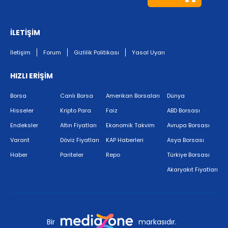
İLETİŞİM
İletişim
Forum
Gizlilik Politikası
Yasal Uyarı
HIZLI ERİŞİM
Borsa
Canlı Borsa
Amerikan Borsaları
Dünya
Hisseler
Kripto Para
Faiz
ABD Borsası
Endeksler
Altın Fiyatları
Ekonomik Takvim
Avrupa Borsası
Varant
Döviz Fiyatları
KAP Haberleri
Asya Borsası
Haber
Pariteler
Repo
Türkiye Borsası
Akaryakıt Fiyatları
Bir
markasıdır.