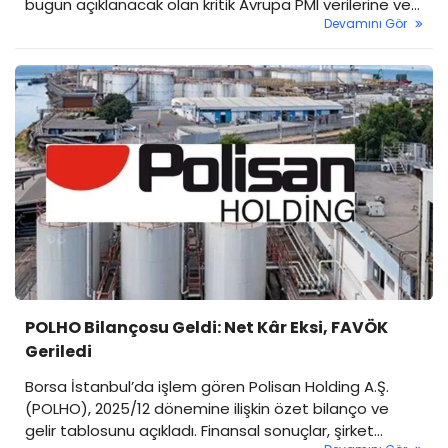
bugün açıklanacak olan kritik Avrupa PMI verilerine ve
Devamını Gör
Cuma günü ABD'den gelecek TÜFE (Enflasyon)
rakamlarına çevrilmiş durumda.
POLHO Bilançosu Geldi: Net Kâr Eksi, FAVÖK
Geriledi
Borsa İstanbul’da işlem gören Polisan Holding A.Ş.
(POLHO), 2025/12 dönemine ilişkin özet bilanço ve
gelir tablosunu açıkladı. Finansal sonuçlar, şirket