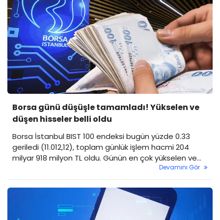
Borsa günü düşüşle tamamladı! Yükselen ve
düşen hisseler belli oldu
Borsa İstanbul BIST 100 endeksi bugün yüzde 0.33
geriledi (11.012,12), toplam günlük işlem hacmi 204
milyar 918 milyon TL oldu. Günün en çok yükselen ve
Devamını Gör
düşen hisseleri de belli oldu. İşte günün öne çıkan
hisseleri...