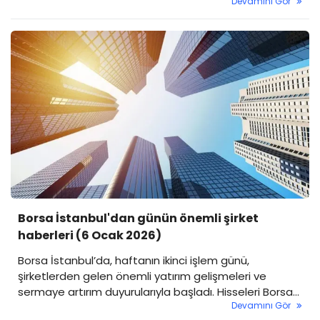
Devamını Gör
tarafında kârlılıkta belirgin bir zayıflamaya işaret
ederken net kâr kaleminin yeniden eksiye dönmesi
dikkat çekti.
Borsa İstanbul'dan günün önemli şirket
haberleri (6 Ocak 2026)
Borsa İstanbul’da, haftanın ikinci işlem günü,
şirketlerden gelen önemli yatırım gelişmeleri ve
sermaye artırım duyurularıyla başladı. Hisseleri Borsa
Devamını Gör
İstanbul’da işlemlere açık olan şirketler, Kamuyu