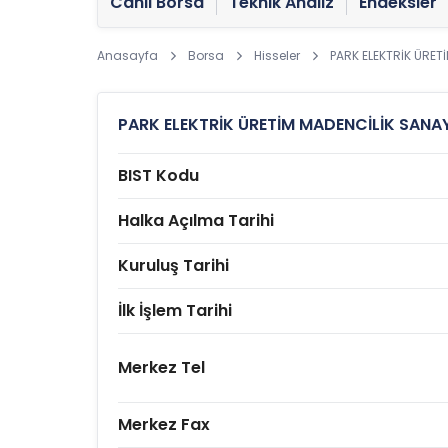
Canlı Borsa
Teknik Analiz
Endeksler
Anasayfa
Borsa
Hisseler
PARK ELEKTRİK ÜRETİ
PARK ELEKTRİK ÜRETİM MADENCİLİK SANAYİ
BIST Kodu
Halka Açılma Tarihi
Kuruluş Tarihi
İlk İşlem Tarihi
Merkez Tel
Merkez Fax