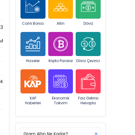
Canlı Borsa
Altın
Döviz
43
EM
Hisseler
Kripto Paralar
Döviz Çevirici
4
KAP
Ekonomik
Faiz Getirisi
Haberleri
Takvim
Hesapla
Gram Altın Ne Kadar?