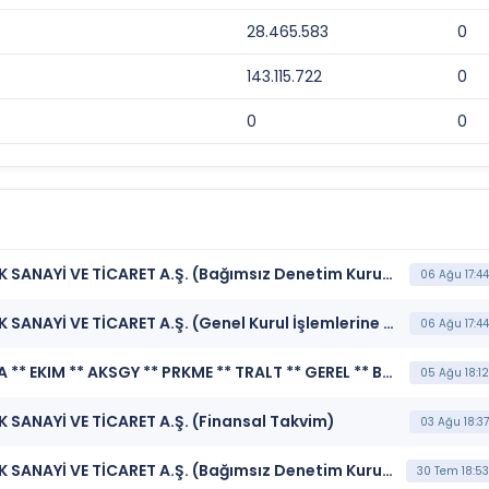
28.465.583
0
143.115.722
0
0
0
***PRKME*** PARK ELEKTRİK ÜRETİM MADENCİLİK SANAYİ VE TİCARET A.Ş. (Bağımsız Denetim Kuruluşunun Belirlenmesi)
06 Ağu 17:44
***PRKME*** PARK ELEKTRİK ÜRETİM MADENCİLİK SANAYİ VE TİCARET A.Ş. (Genel Kurul İşlemlerine İlişkin Bildirim)
06 Ağu 17:44
***METRO ** TEZOL ** SUWEN ** ATAKP ** ULUFA ** EKIM ** AKSGY ** PRKME ** TRALT ** GEREL ** BOSSA ** ARSAN ** BORSK*** BORSA İSTANBUL A.Ş. (BIST Pay Endeksleri)
05 Ağu 18:12
 SANAYİ VE TİCARET A.Ş. (Finansal Takvim)
03 Ağu 18:37
***PRKME*** PARK ELEKTRİK ÜRETİM MADENCİLİK SANAYİ VE TİCARET A.Ş. (Bağımsız Denetim Kuruluşunun Belirlenmesi)
30 Tem 18:53