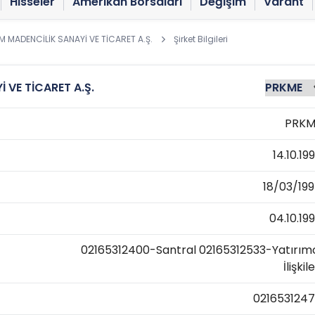
Hisseler
Amerikan Borsaları
Değişim
Varant
M MADENCİLİK SANAYİ VE TİCARET A.Ş.
Şirket Bilgileri
 VE TİCARET A.Ş.
PRKM
14.10.19
18/03/19
04.10.19
02165312400-Santral 02165312533-Yatırım
İlişkile
021653124