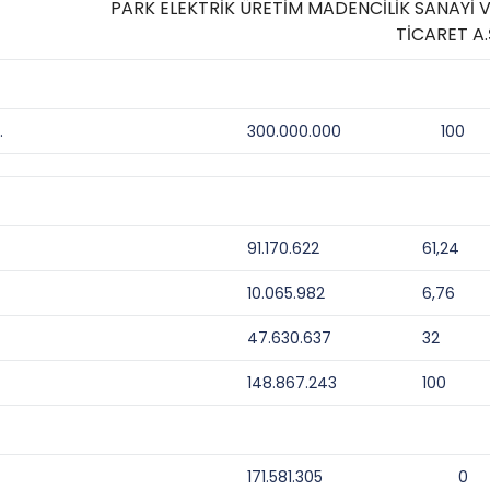
PARK ELEKTRİK ÜRETİM MADENCİLİK SANAYİ 
TİCARET A.
.
300.000.000
100
91.170.622
61,24
10.065.982
6,76
47.630.637
32
148.867.243
100
171.581.305
0