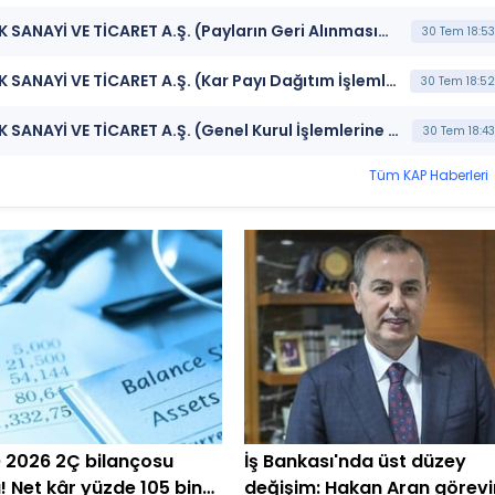
***PRKME*** PARK ELEKTRİK ÜRETİM MADENCİLİK SANAYİ VE TİCARET A.Ş. (Payların Geri Alınmasına İlişkin Bildirim)
30 Tem 18:53
***PRKME*** PARK ELEKTRİK ÜRETİM MADENCİLİK SANAYİ VE TİCARET A.Ş. (Kar Payı Dağıtım İşlemlerine İlişkin Bildirim)
30 Tem 18:52
***PRKME*** PARK ELEKTRİK ÜRETİM MADENCİLİK SANAYİ VE TİCARET A.Ş. (Genel Kurul İşlemlerine İlişkin Bildirim)
30 Tem 18:43
Tüm KAP Haberleri
2026 2Ç bilançosu
İş Bankası'nda üst düzey
ı! Net kâr yüzde 105 bin
değişim: Hakan Aran görevi