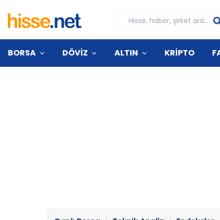
BORSA
DÖVİZ
ALTIN
KRİPTO
F