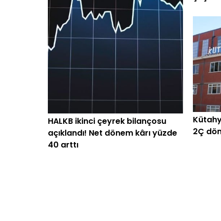
arttı
Kütahy
HALKB ikinci çeyrek bilançosu
2Ç dön
açıklandı! Net dönem kârı yüzde
40 arttı