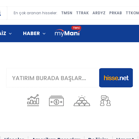
En çok aranan hisseler:
TMSN
TTRAK
ARDYZ
PRKAB
TTKO
AİZ
HABER