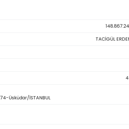
148.867.2
TACİGÜL ERD
4
4674-Üsküdar/İSTANBUL