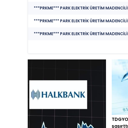
TDGYO 
şaşırtt