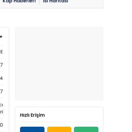
Kap Haberleri
Isı Haritası
E
97
94
97
cı
ri
Hızlı Erişim
70