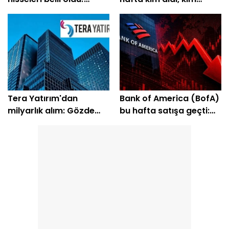
Yüzde 200'e yakın getiri
sattı?
bekleniyor
Tera Yatırım'dan
Bank of America (BofA)
milyarlık alım: Gözde
bu hafta satışa geçti:
hisseleri belli oldu
EREGL ve SASA listede