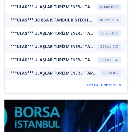
***ULAS*** ULAŞLAR TURİZM ENERJİ TARIM GIDA VE İNŞAAT YATIRIMLARI A.Ş. (Şirket Genel Bilgi Formu)
13 Tem 12:03
***ULAS*** BORSA İSTANBUL BISTECH DEVRE KESİCİ UYGULAMASI (Pay Bazında Devre Kesici Bildirimi)
10 Tem 16:34
***ULAS*** ULAŞLAR TURİZM ENERJİ TARIM GIDA VE İNŞAAT YATIRIMLARI A.Ş. (Bağımsız Denetim Kuruluşunun Belirlenmesi)
22 Haz 11:08
***ULAS*** ULAŞLAR TURİZM ENERJİ TARIM GIDA VE İNŞAAT YATIRIMLARI A.Ş. (Şirket Genel Bilgi Formu)
22 Haz 10:37
***ULAS*** ULAŞLAR TURİZM ENERJİ TARIM GIDA VE İNŞAAT YATIRIMLARI A.Ş. (Özel Durum Açıklaması (Genel))
22 Haz 10:37
***ULAS*** ULAŞLAR TURİZM ENERJİ TARIM GIDA VE İNŞAAT YATIRIMLARI A.Ş. (Şirket Genel Bilgi Formu)
15 Haz 11:12
Tüm KAP Haberleri