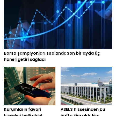
Borsa şampiyonları sıralandı: Son bir ayda üç
haneli getiri sağladı
Kurumların favori
ASELS hissesinden bu
hisseleri belli oldu!
hafta kim aldı, kim