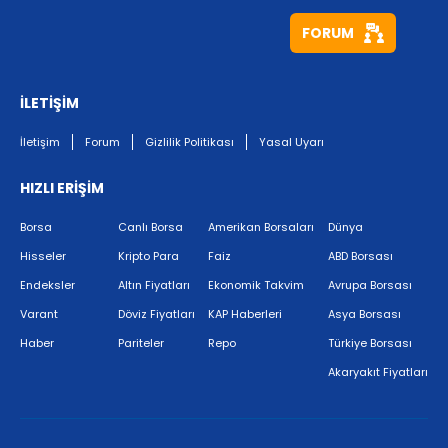
FORUM
İLETİŞİM
İletişim
Forum
Gizlilik Politikası
Yasal Uyarı
HIZLI ERİŞİM
Borsa
Canlı Borsa
Amerikan Borsaları
Dünya
Hisseler
Kripto Para
Faiz
ABD Borsası
Endeksler
Altın Fiyatları
Ekonomik Takvim
Avrupa Borsası
Varant
Döviz Fiyatları
KAP Haberleri
Asya Borsası
Haber
Pariteler
Repo
Türkiye Borsası
Akaryakıt Fiyatları