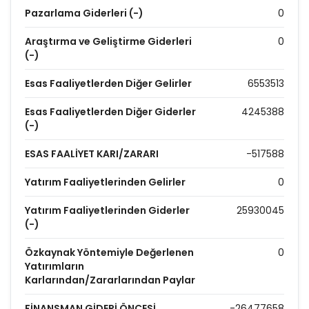
Pazarlama Giderleri (-)
0
Araştırma ve Geliştirme Giderleri
0
(-)
Esas Faaliyetlerden Diğer Gelirler
6553513
Esas Faaliyetlerden Diğer Giderler
4245388
(-)
ESAS FAALİYET KARI/ZARARI
-517588
Yatırım Faaliyetlerinden Gelirler
0
Yatırım Faaliyetlerinden Giderler
25930045
(-)
Özkaynak Yöntemiyle Değerlenen
0
Yatırımların
Karlarından/Zararlarından Paylar
FİNANSMAN GİDERİ ÖNCESİ
-26477658