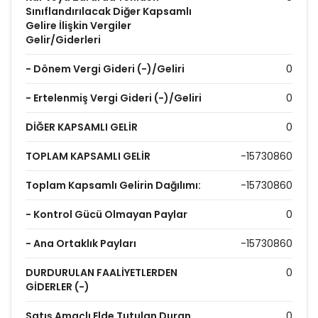
Sınıflandırılacak Diğer Kapsamlı
Gelire İlişkin Vergiler
Gelir/Giderleri
- Dönem Vergi Gideri (-)/Geliri
0
- Ertelenmiş Vergi Gideri (-)/Geliri
0
DİĞER KAPSAMLI GELİR
0
TOPLAM KAPSAMLI GELİR
-15730860
Toplam Kapsamlı Gelirin Dağılımı:
-15730860
- Kontrol Gücü Olmayan Paylar
0
- Ana Ortaklık Payları
-15730860
DURDURULAN FAALİYETLERDEN
0
GİDERLER (-)
Satış Amaçlı Elde Tutulan Duran
0