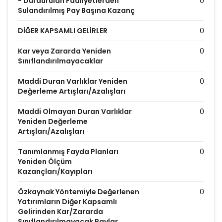
- Durdurulan Faaliyetlerden
0
Sulandırılmış Pay Başına Kazanç
DİĞER KAPSAMLI GELİRLER
0
Kar veya Zararda Yeniden
0
Sınıflandırılmayacaklar
Maddi Duran Varlıklar Yeniden
0
Değerleme Artışları/Azalışları
Maddi Olmayan Duran Varlıklar
0
Yeniden Değerleme
Artışları/Azalışları
Tanımlanmış Fayda Planları
0
Yeniden Ölçüm
Kazançları/Kayıpları
Özkaynak Yöntemiyle Değerlenen
0
Yatırımların Diğer Kapsamlı
Gelirinden Kar/Zararda
Sınıflandırılmayacak Paylar