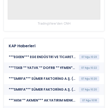
TradingView'den
CNH
KAP Haberleri
***EGEEN*** EGE ENDÜSTRİ VE TİCARET A.Ş. (Özel Durum Açıklaması (Genel))
07 Ağu 10:23
***TSKB ** YATVK ** DOFRB ** YFMEN*** YATIRIM VARLIK KİRALAMA A.Ş. (Pay Dışında Sermaye Piyasası Aracı İşlemlerine İlişkin Bildirim (Faizsiz))
07 Ağu 10:22
***SMRFA*** SÜMER FAKTORİNG A.Ş. (Pay Dışında Sermaye Piyasası Aracı İşlemlerine İlişkin Bildirim (Faiz İçeren))
07 Ağu 10:20
***SMRFA*** SÜMER FAKTORİNG A.Ş. (Pay Dışında Sermaye Piyasası Aracı İşlemlerine İlişkin Bildirim (Faiz İçeren))
07 Ağu 10:20
***AKM ** AKMEN*** AK YATIRIM MENKUL DEĞERLER A.Ş. (Pay Dışında Sermaye Piyasası Aracı İşlemlerine İlişkin Bildirim (Faiz İçeren))
07 Ağu 10:18