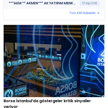
***AKM ** AKMEN*** AK YATIRIM MENKUL DEĞERLER A.Ş. (Pay Dışında Sermaye Piyasası Aracı İşlemlerine İlişkin Bildirim (Faiz İçeren))
07 Ağu 10:18
Tüm KAP Haberleri
Borsa İstanbul’da göstergeler kritik sinyaller
veriyor