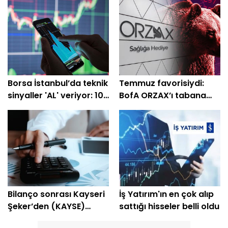
Borsa İstanbul’da teknik
Temmuz favorisiydi:
sinyaller 'AL' veriyor: 10
BofA ORZAX’ı tabana
hisselik dev liste
çekti
Bilanço sonrası Kayseri
İş Yatırım'ın en çok alıp
Şeker’den (KAYSE)
sattığı hisseler belli oldu
temettü kararı