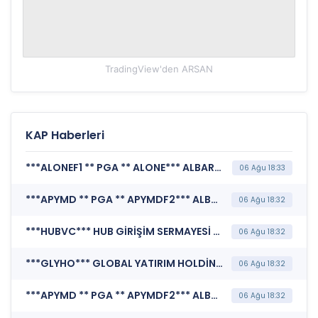
TradingView'den
ARSAN
KAP Haberleri
***ALONEF1 ** PGA ** ALONE*** ALBARAKA PORTFÖY YÖNETİMİ A.Ş. (Sorumluluk Beyanı)
06 Ağu 18:33
***APYMD ** PGA ** APYMDF2*** ALBARAKA PORTFÖY YÖNETİMİ A.Ş. (BYF, Fon Finansal Rapor)
06 Ağu 18:32
***HUBVC*** HUB GİRİŞİM SERMAYESİ YATIRIM ORTAKLIĞI A.Ş. (Özel Durum Açıklaması (Genel))
06 Ağu 18:32
***GLYHO*** GLOBAL YATIRIM HOLDİNG A.Ş. (Payların Geri Alınmasına İlişkin Bildirim)
06 Ağu 18:32
***APYMD ** PGA ** APYMDF2*** ALBARAKA PORTFÖY YÖNETİMİ A.Ş. (Sorumluluk Beyanı)
06 Ağu 18:32