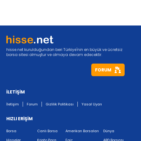
hisse.net kurulduğundan beri Türkiye'nin en büyük ve ücretsiz
borsa sitesi olmuştur ve olmaya devam edecektir.
FORUM
İLETİŞİM
İletişim
Forum
Gizlilik Politikası
Yasal Uyarı
HIZLI ERİŞİM
Borsa
Canlı Borsa
Amerikan Borsaları
Dünya
Hisseler
Kripto Para
Faiz
ABD Borsası