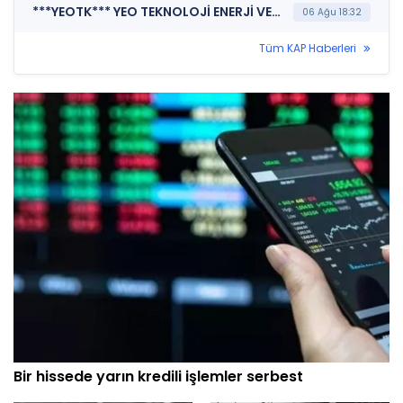
***YEOTK*** YEO TEKNOLOJİ ENERJİ VE ENDÜSTRİ A.Ş. (Sermaye Artırımı - Azaltımı İşlemlerine İlişkin Bildirim)
06 Ağu 18:32
Tüm KAP Haberleri
Bir hissede yarın kredili işlemler serbest