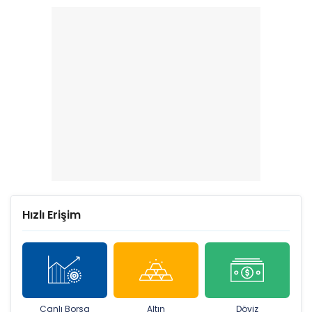
geriledi, kar arttı
yüzde 147 yükseldi
Hızlı Erişim
Canlı Borsa
Altın
Döviz