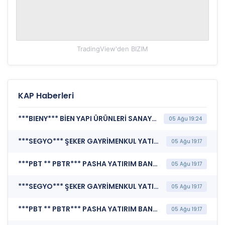
TradingView'den
BIZIM
KAP Haberleri
***BIENY*** BİEN YAPI ÜRÜNLERİ SANAYİ TURİZM VE TİCARET A.Ş. (Pay Dışında Sermaye Piyasası Aracı İşlemlerine İlişkin Bildirim (Faiz İçeren))
05 Ağu 19:24
***SEGYO*** ŞEKER GAYRİMENKUL YATIRIM ORTAKLIĞI A.Ş. (Faaliyet Raporu (Konsolide))
05 Ağu 19:17
***PBT ** PBTR*** PASHA YATIRIM BANKASI A.Ş. (Banka Finansal Rapor)
05 Ağu 19:17
***SEGYO*** ŞEKER GAYRİMENKUL YATIRIM ORTAKLIĞI A.Ş. (Sorumluluk Beyanı (Konsolide))
05 Ağu 19:17
***PBT ** PBTR*** PASHA YATIRIM BANKASI A.Ş. (Sorumluluk Beyanı (Konsolide Olmayan))
05 Ağu 19:17