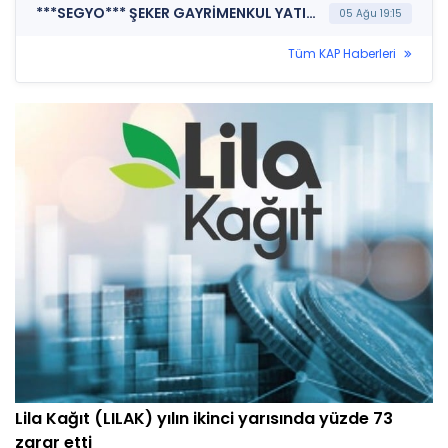
***SEGYO*** ŞEKER GAYRİMENKUL YATIRIM ORTAKLIĞI A.Ş. (Finansal Rapor)
05 Ağu 19:15
Tüm KAP Haberleri
Lila Kağıt (LILAK) yılın ikinci yarısında yüzde 73
zarar etti