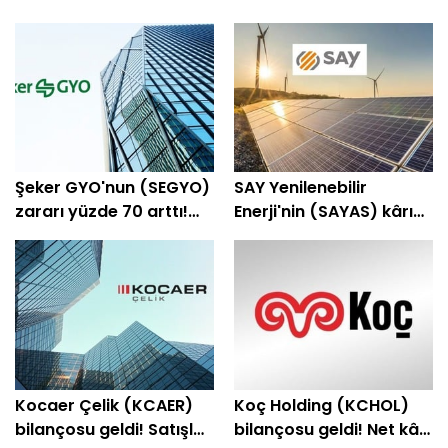
Şeker GYO'nun (SEGYO)
SAY Yenilenebilir
zararı yüzde 70 arttı!
Enerji'nin (SAYAS) kârı
Bilanço açıklandı
yüzde 23 arttı!
Kocaer Çelik (KCAER)
Koç Holding (KCHOL)
bilançosu geldi! Satışlar
bilançosu geldi! Net kâr