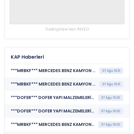
TradingView'den
INVEO
KAP Haberleri
***MRBKF*** MERCEDES BENZ KAMYON FİNANSMAN A.Ş. (Sorumluluk Beyanı (Konsolide))
07 Ağu 19:31
***MRBKF*** MERCEDES BENZ KAMYON FİNANSMAN A.Ş. (Faaliyet Raporu (Konsolide))
07 Ağu 19:31
***DOFER*** DOFER YAPI MALZEMELERİ SANAYİ VE TİCARET A.Ş. (Katılım Finansı İlkeleri Bilgi Formu )
07 Ağu 19:30
***DOFER*** DOFER YAPI MALZEMELERİ SANAYİ VE TİCARET A.Ş. (Faaliyet Raporu (Konsolide Olmayan))
07 Ağu 19:30
***MRBKF*** MERCEDES BENZ KAMYON FİNANSMAN A.Ş. (Finansal Kurumlar Finansal Rapor)
07 Ağu 19:30