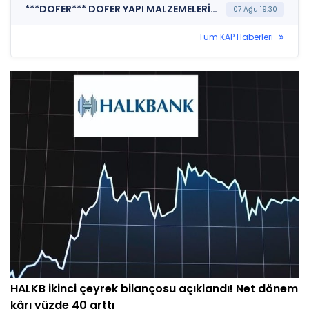
***DOFER*** DOFER YAPI MALZEMELERİ SANAYİ VE TİCARET A.Ş. (Finansal Rapor )
07 Ağu 19:30
Tüm KAP Haberleri
HALKB ikinci çeyrek bilançosu açıklandı! Net dönem
kârı yüzde 40 arttı