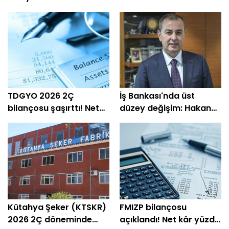
TDGYO 2026 2Ç
İş Bankası'nda üst
bilançosu şaşırttı! Net
düzey değişim: Hakan
kâr yüzde 105 bin arttı
Aran görevini
devrediyor
Kütahya Şeker (KTSKR)
FMIZP bilançosu
2026 2Ç döneminde
açıklandı! Net kâr yüzde