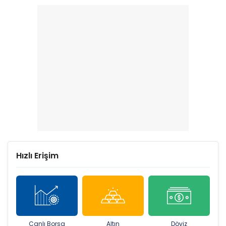
zarar etti
239 arttı
Hızlı Erişim
Canlı Borsa
Altın
Döviz