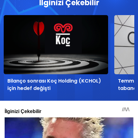
İlginizi Çekebilir
Bilanço sonrası Koç Holding (KCHOL)
Temmuz 
için hedef değişti
tabana 