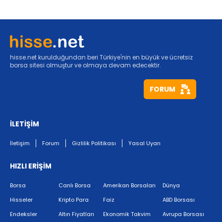
hisse.net kurulduğundan beri Türkiye'nin en büyük ve ücretsiz
borsa sitesi olmuştur ve olmaya devam edecektir.
FORUM
İLETİŞİM
İletişim
Forum
Gizlilik Politikası
Yasal Uyarı
HIZLI ERİŞİM
Borsa
Canlı Borsa
Amerikan Borsaları
Dünya
Hisseler
Kripto Para
Faiz
ABD Borsası
Endeksler
Altın Fiyatları
Ekonomik Takvim
Avrupa Borsası