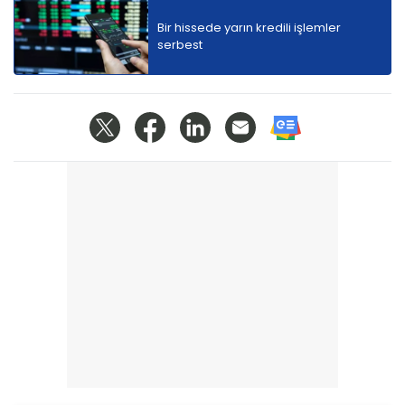
Bir hissede yarın kredili işlemler
serbest