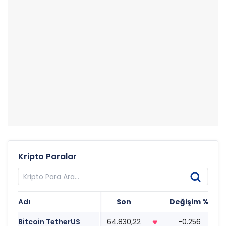
Kripto Paralar
Adı
Son
Değişim %
T
Bitcoin TetherUS
64.830,22
-0.256
1