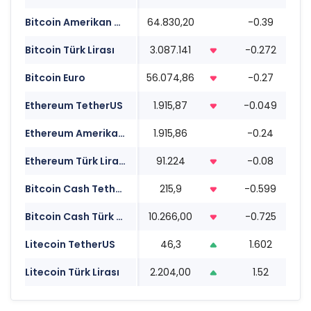
Bitcoin Amerikan Doları
64.830,20
-0.39
1
Bitcoin Türk Lirası
3.087.141
-0.272
1
Bitcoin Euro
56.074,86
-0.27
1
Ethereum TetherUS
1.915,87
-0.049
1
Ethereum Amerikan Doları
1.915,86
-0.24
1
Ethereum Türk Lirası
91.224
-0.08
1
Bitcoin Cash TetherUS
215,9
-0.599
1
Bitcoin Cash Türk Lirası
10.266,00
-0.725
1
Litecoin TetherUS
46,3
1.602
1
Litecoin Türk Lirası
2.204,00
1.52
1