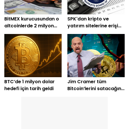
BitMEX kurucusundan o
SPK'dan kripto ve
altcoinlerde 2 milyon
yatırım sitelerine erişim
dolarlık alım
engeli
BTC’de 1 milyon dolar
Jim Cramer tüm
hedefi için tarih geldi
Bitcoin’lerini satacağını
açıkladı