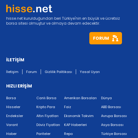
hisse.net kurulduğundan beri Türkiye'nin en büyük ve ücretsiz
borsa sitesi olmuştur ve olmaya devam edecektir.
FORUM
İLETİŞİM
İletişim
Forum
Gizlilik Politikası
Yasal Uyarı
HIZLI ERİŞİM
Borsa
Canlı Borsa
Amerikan Borsaları
Dünya
Hisseler
Kripto Para
Faiz
ABD Borsası
Endeksler
Altın Fiyatları
Ekonomik Takvim
Avrupa Borsası
Varant
Döviz Fiyatları
KAP Haberleri
Asya Borsası
Haber
Pariteler
Repo
Türkiye Borsası