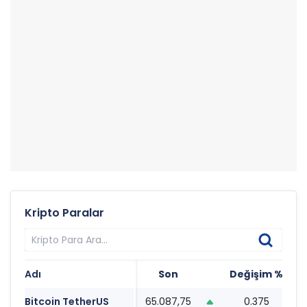
Kripto Paralar
Adı
Son
Değişim %
T
Bitcoin TetherUS
65.087,75
0.375
1