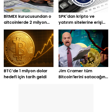
BitMEX kurucusundan o
SPK'dan kripto ve
altcoinlerde 2 milyon
yatırım sitelerine erişim
dolarlık alım
engeli
BTC’de 1 milyon dolar
Jim Cramer tüm
hedefi için tarih geldi
Bitcoin’lerini satacağını
açıkladı