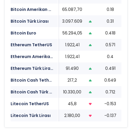
Bitcoin Amerikan Doları
65.087,70
0.18
1
Bitcoin Türk Lirası
3.097.609
0.31
1
Bitcoin Euro
56.294,05
0.418
1
Ethereum TetherUS
1.922,41
0.571
1
Ethereum Amerikan Doları
1.922,41
0.4
1
Ethereum Türk Lirası
91.490
0.491
1
Bitcoin Cash TetherUS
217,2
0.649
1
Bitcoin Cash Türk Lirası
10.330,00
0.712
1
Litecoin TetherUS
45,8
-0.153
1
Litecoin Türk Lirası
2.180,00
-0.137
1