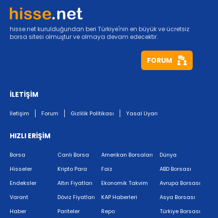
hisse.net kurulduğundan beri Türkiye'nin en büyük ve ücretsiz
borsa sitesi olmuştur ve olmaya devam edecektir.
FORUM
İLETİŞİM
İletişim
Forum
Gizlilik Politikası
Yasal Uyarı
HIZLI ERİŞİM
Borsa
Canlı Borsa
Amerikan Borsaları
Dünya
Hisseler
Kripto Para
Faiz
ABD Borsası
Endeksler
Altın Fiyatları
Ekonomik Takvim
Avrupa Borsası
Varant
Döviz Fiyatları
KAP Haberleri
Asya Borsası
Haber
Pariteler
Repo
Türkiye Borsası