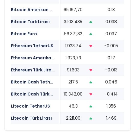
Bitcoin Amerikan Doları
65.167,70
0.13
17
Bitcoin Türk Lirası
3.103.435
0.038
17
Bitcoin Euro
56.371,32
0.037
17
Ethereum TetherUS
1.923,74
-0.005
17
Ethereum Amerikan Doları
1.923,73
0.17
17
Ethereum Türk Lirası
91.603
-0.013
17
Bitcoin Cash TetherUS
217,5
0.046
17
Bitcoin Cash Türk Lirası
10.342,00
-0.414
17
Litecoin TetherUS
46,3
1.356
17
Litecoin Türk Lirası
2.211,00
1.469
17