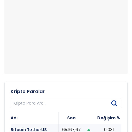
Kripto Paralar
Adı
Son
Değişim %
Ta
Bitcoin TetherUS
65.167,67
0.031
17