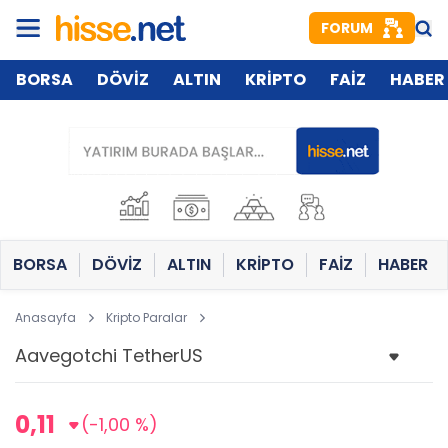
FORUM
BORSA
DÖVİZ
ALTIN
KRİPTO
FAİZ
HABER
BORSA
DÖVİZ
ALTIN
KRİPTO
FAİZ
HABER
Anasayfa
Kripto Paralar
0,11
(-1,00 %)