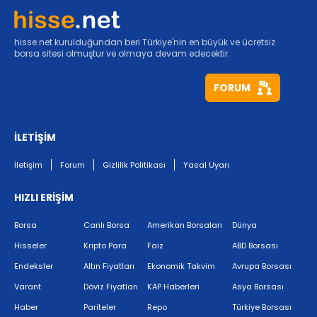
hisse.net kurulduğundan beri Türkiye'nin en büyük ve ücretsiz
borsa sitesi olmuştur ve olmaya devam edecektir.
FORUM
İLETİŞİM
İletişim
Forum
Gizlilik Politikası
Yasal Uyarı
HIZLI ERİŞİM
Borsa
Canlı Borsa
Amerikan Borsaları
Dünya
Hisseler
Kripto Para
Faiz
ABD Borsası
Endeksler
Altın Fiyatları
Ekonomik Takvim
Avrupa Borsası
Varant
Döviz Fiyatları
KAP Haberleri
Asya Borsası
Haber
Pariteler
Repo
Türkiye Borsası