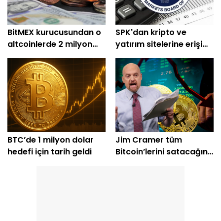
BitMEX kurucusundan o
SPK'dan kripto ve
altcoinlerde 2 milyon
yatırım sitelerine erişim
dolarlık alım
engeli
BTC’de 1 milyon dolar
Jim Cramer tüm
hedefi için tarih geldi
Bitcoin’lerini satacağını
açıkladı