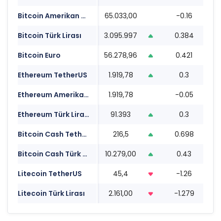
Bitcoin Amerikan Doları
65.033,00
-0.16
0
Bitcoin Türk Lirası
3.095.997
0.384
0
Bitcoin Euro
56.278,96
0.421
0
Ethereum TetherUS
1.919,78
0.3
0
Ethereum Amerikan Doları
1.919,78
-0.05
0
Ethereum Türk Lirası
91.393
0.3
0
Bitcoin Cash TetherUS
216,5
0.698
0
Bitcoin Cash Türk Lirası
10.279,00
0.43
0
Litecoin TetherUS
45,4
-1.26
0
Litecoin Türk Lirası
2.161,00
-1.279
0