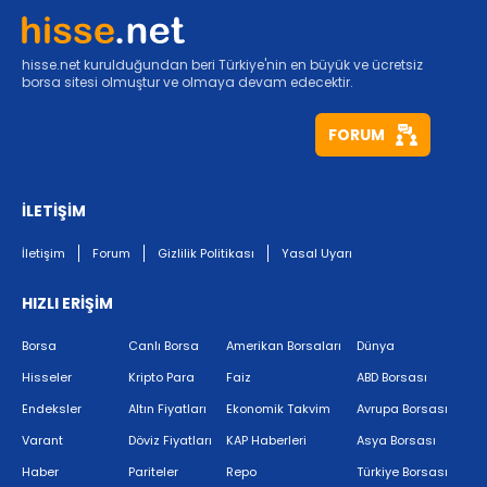
hisse.net kurulduğundan beri Türkiye'nin en büyük ve ücretsiz
borsa sitesi olmuştur ve olmaya devam edecektir.
FORUM
İLETİŞİM
İletişim
Forum
Gizlilik Politikası
Yasal Uyarı
HIZLI ERİŞİM
Borsa
Canlı Borsa
Amerikan Borsaları
Dünya
Hisseler
Kripto Para
Faiz
ABD Borsası
Endeksler
Altın Fiyatları
Ekonomik Takvim
Avrupa Borsası
Varant
Döviz Fiyatları
KAP Haberleri
Asya Borsası
Haber
Pariteler
Repo
Türkiye Borsası