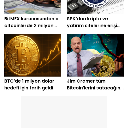
BitMEX kurucusundan o
SPK'dan kripto ve
altcoinlerde 2 milyon
yatırım sitelerine erişim
dolarlık alım
engeli
BTC’de 1 milyon dolar
Jim Cramer tüm
hedefi için tarih geldi
Bitcoin’lerini satacağını
açıkladı