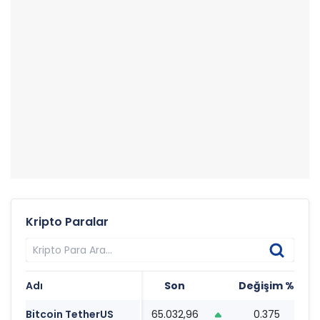
Kripto Paralar
Adı
Son
Değişim %
T
Bitcoin TetherUS
65.032,96
0.375
0