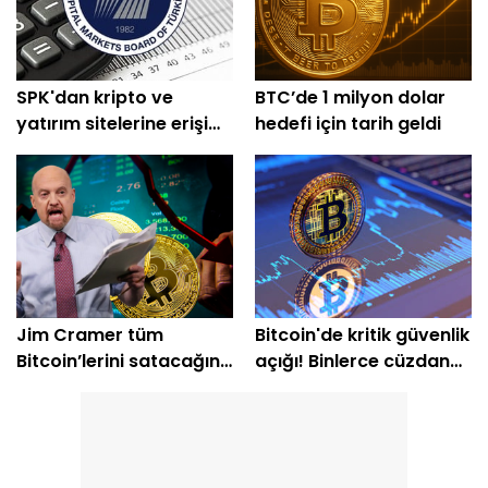
SPK'dan kripto ve
BTC’de 1 milyon dolar
yatırım sitelerine erişim
hedefi için tarih geldi
engeli
Jim Cramer tüm
Bitcoin'de kritik güvenlik
Bitcoin’lerini satacağını
açığı! Binlerce cüzdan
açıkladı
etkilendi