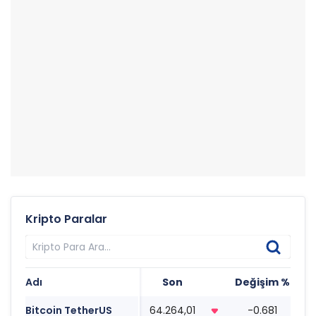
Kripto Paralar
Adı
Son
Değişim %
Ta
Bitcoin TetherUS
64.264,01
-0.681
03