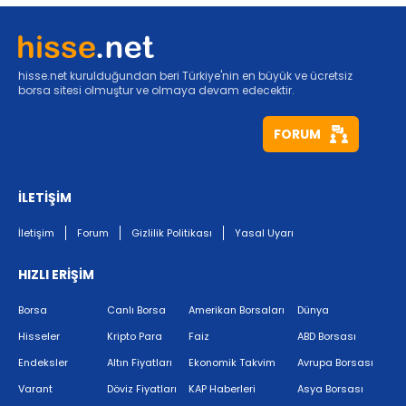
hisse.net kurulduğundan beri Türkiye'nin en büyük ve ücretsiz
borsa sitesi olmuştur ve olmaya devam edecektir.
FORUM
İLETİŞİM
İletişim
Forum
Gizlilik Politikası
Yasal Uyarı
HIZLI ERİŞİM
Borsa
Canlı Borsa
Amerikan Borsaları
Dünya
Hisseler
Kripto Para
Faiz
ABD Borsası
Endeksler
Altın Fiyatları
Ekonomik Takvim
Avrupa Borsası
Varant
Döviz Fiyatları
KAP Haberleri
Asya Borsası