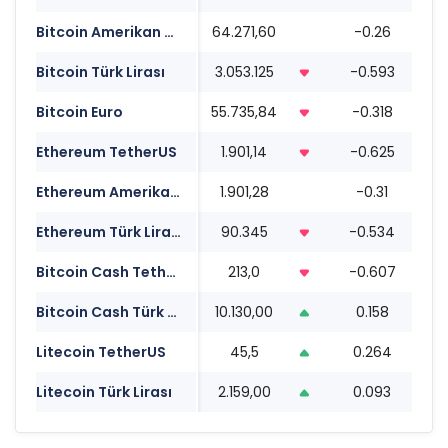
Bitcoin Amerikan Doları
64.271,60
-0.26
03
Bitcoin Türk Lirası
3.053.125
-0.593
03
Bitcoin Euro
55.735,84
-0.318
03
Ethereum TetherUS
1.901,14
-0.625
03
Ethereum Amerikan Doları
1.901,28
-0.31
03
Ethereum Türk Lirası
90.345
-0.534
03
Bitcoin Cash TetherUS
213,0
-0.607
03
Bitcoin Cash Türk Lirası
10.130,00
0.158
03
Litecoin TetherUS
45,5
0.264
03
Litecoin Türk Lirası
2.159,00
0.093
03