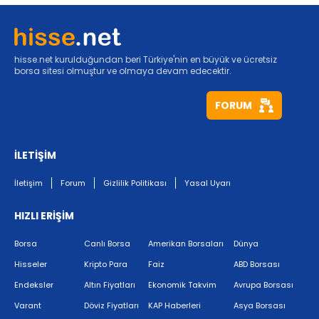
hisse.net kurulduğundan beri Türkiye'nin en büyük ve ücretsiz
borsa sitesi olmuştur ve olmaya devam edecektir.
FORUM
İLETİŞİM
İletişim
Forum
Gizlilik Politikası
Yasal Uyarı
HIZLI ERİŞİM
Borsa
Canlı Borsa
Amerikan Borsaları
Dünya
Hisseler
Kripto Para
Faiz
ABD Borsası
Endeksler
Altın Fiyatları
Ekonomik Takvim
Avrupa Borsası
Varant
Döviz Fiyatları
KAP Haberleri
Asya Borsası