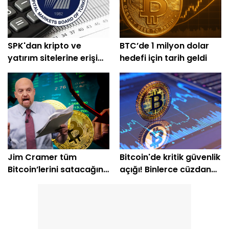
SPK'dan kripto ve
BTC’de 1 milyon dolar
yatırım sitelerine erişim
hedefi için tarih geldi
engeli
Jim Cramer tüm
Bitcoin'de kritik güvenlik
Bitcoin’lerini satacağını
açığı! Binlerce cüzdan
açıkladı
etkilendi