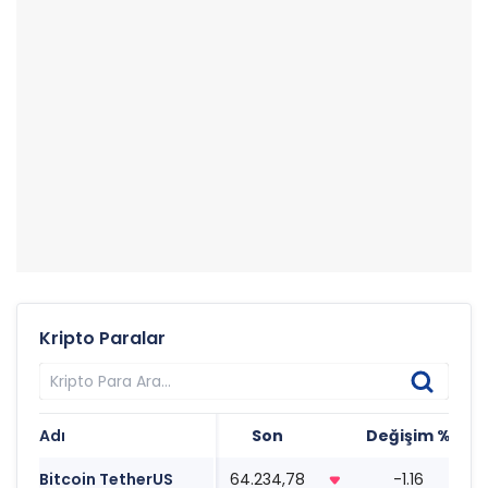
Kripto Paralar
Adı
Son
Değişim %
T
Bitcoin TetherUS
64.234,78
-1.16
0