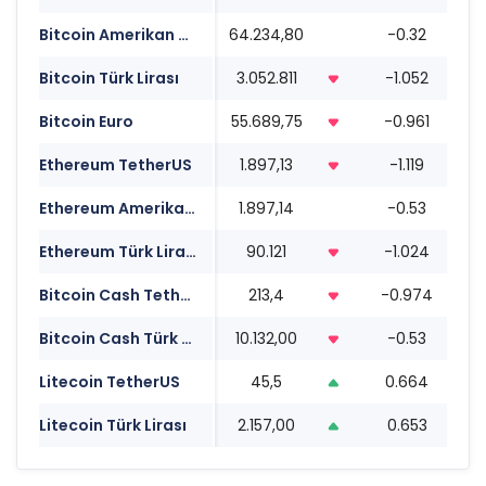
Bitcoin Amerikan Doları
64.234,80
-0.32
0
Bitcoin Türk Lirası
3.052.811
-1.052
0
Bitcoin Euro
55.689,75
-0.961
0
Ethereum TetherUS
1.897,13
-1.119
0
Ethereum Amerikan Doları
1.897,14
-0.53
0
Ethereum Türk Lirası
90.121
-1.024
0
Bitcoin Cash TetherUS
213,4
-0.974
0
Bitcoin Cash Türk Lirası
10.132,00
-0.53
0
Litecoin TetherUS
45,5
0.664
0
Litecoin Türk Lirası
2.157,00
0.653
0