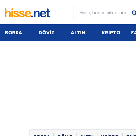
BORSA
DÖVİZ
ALTIN
KRİPTO
F