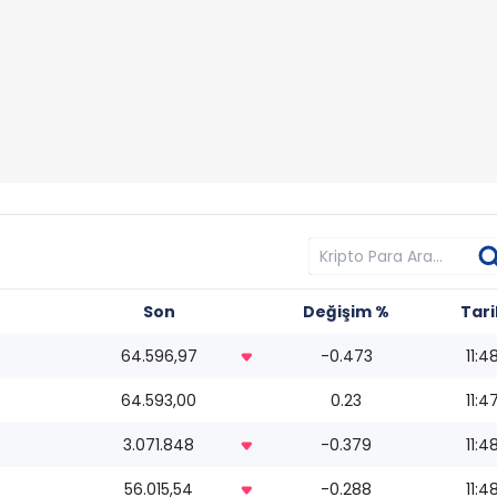
Son
Değişim %
Tari
64.596,97
-0.473
11:4
64.593,00
0.23
11:4
3.071.848
-0.379
11:4
56.015,54
-0.288
11:4