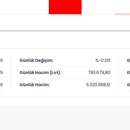
36
Günlük Değişim:
%-0.313
G
35
Günlük Hacim (Lot):
783.679,80
G
36
Günlük Hacim:
5.020.968,51
G