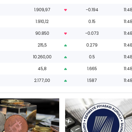
1.909,97
-0.194
11:4
1.910,12
0.15
11:4
90.850
-0.073
11:4
215,5
0.279
11:4
10.260,00
0.5
11:4
45,8
1.665
11:4
2.177,00
1.587
11:4