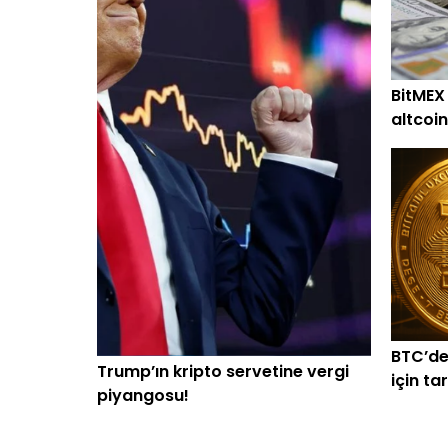
BitMEX
altcoin
alım
BTC’de
Trump’ın kripto servetine vergi
için ta
piyangosu!