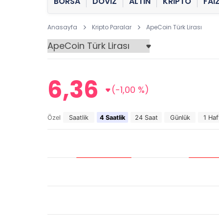
BORSA
DÖVİZ
ALTIN
KRİPTO
FAİ
Anasayfa
Kripto Paralar
ApeCoin Türk Lirası
6,36
(-1,00 %)
Özel
Saatlik
4 Saatlik
24 Saat
Günlük
1 Haf