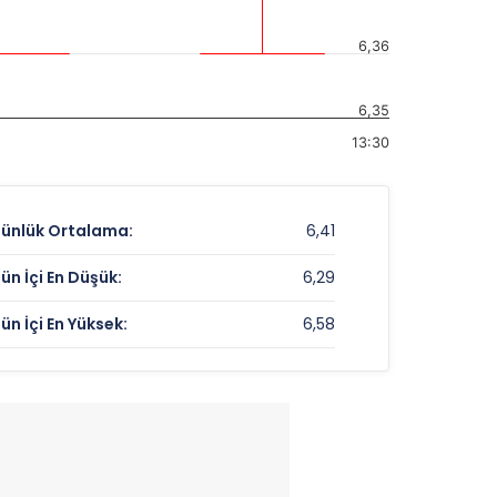
6,36
6,35
13:30
ünlük Ortalama:
6,41
ün İçi En Düşük:
6,29
ün İçi En Yüksek:
6,58