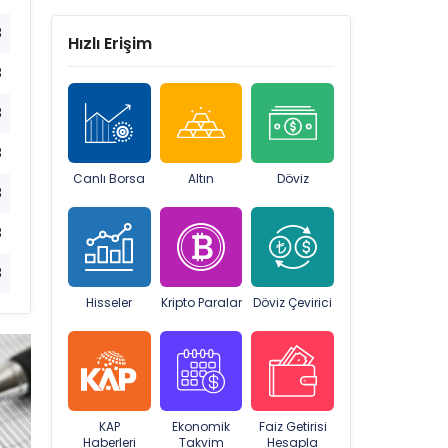
8
Hızlı Erişim
8
8
8
Canlı Borsa
Altın
Döviz
8
8
8
Hisseler
Kripto Paralar
Döviz Çevirici
KAP
Ekonomik
Faiz Getirisi
Haberleri
Takvim
Hesapla