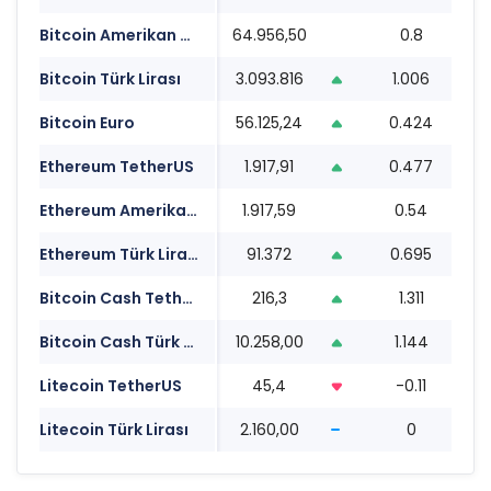
Bitcoin Amerikan Doları
64.956,50
0.8
2
Bitcoin Türk Lirası
3.093.816
1.006
2
Bitcoin Euro
56.125,24
0.424
2
Ethereum TetherUS
1.917,91
0.477
2
Ethereum Amerikan Doları
1.917,59
0.54
2
Ethereum Türk Lirası
91.372
0.695
2
Bitcoin Cash TetherUS
216,3
1.311
2
Bitcoin Cash Türk Lirası
10.258,00
1.144
2
Litecoin TetherUS
45,4
-0.11
2
Litecoin Türk Lirası
2.160,00
0
2