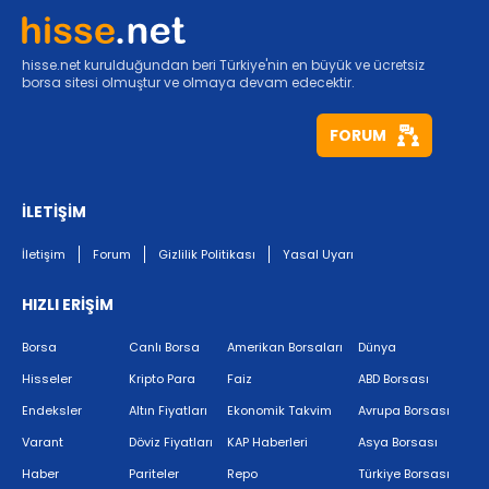
hisse.net kurulduğundan beri Türkiye'nin en büyük ve ücretsiz
borsa sitesi olmuştur ve olmaya devam edecektir.
FORUM
İLETİŞİM
İletişim
Forum
Gizlilik Politikası
Yasal Uyarı
HIZLI ERİŞİM
Borsa
Canlı Borsa
Amerikan Borsaları
Dünya
Hisseler
Kripto Para
Faiz
ABD Borsası
Endeksler
Altın Fiyatları
Ekonomik Takvim
Avrupa Borsası
Varant
Döviz Fiyatları
KAP Haberleri
Asya Borsası
Haber
Pariteler
Repo
Türkiye Borsası