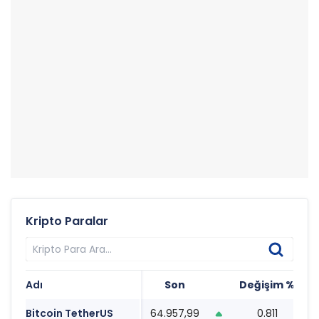
Kripto Paralar
Adı
Son
Değişim %
T
Bitcoin TetherUS
64.957,99
0.811
2