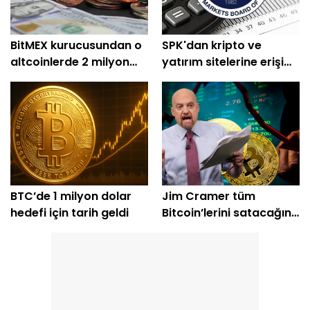
BitMEX kurucusundan o
SPK'dan kripto ve
altcoinlerde 2 milyon
yatırım sitelerine erişim
dolarlık alım
engeli
BTC’de 1 milyon dolar
Jim Cramer tüm
hedefi için tarih geldi
Bitcoin’lerini satacağını
açıkladı