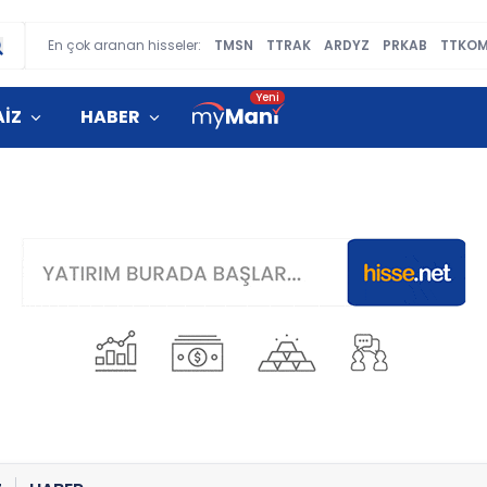
En çok aranan hisseler:
TMSN
TTRAK
ARDYZ
PRKAB
TTKO
AİZ
HABER