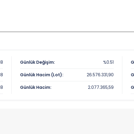
08
Günlük Değişim:
%0.51
G
08
Günlük Hacim (Lot):
26.576.331,90
G
08
Günlük Hacim:
2.077.365,59
G