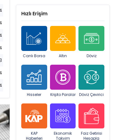
4
Hızlı Erişim
4
4
4
Canlı Borsa
Altın
Döviz
3
4
4
Hisseler
Kripto Paralar
Döviz Çevirici
KAP
Ekonomik
Faiz Getirisi
Haberleri
Takvim
Hesapla