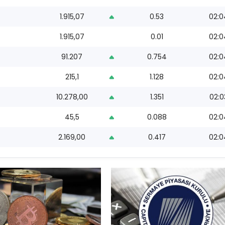
1.915,07
0.53
02:0
1.915,07
0.01
02:0
91.207
0.754
02:0
215,1
1.128
02:0
10.278,00
1.351
02:0
45,5
0.088
02:0
2.169,00
0.417
02:0