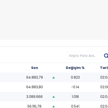
Son
Değişim %
Tari
64.883,79
0.823
02:0
64.883,80
-0.14
02:0
3.089.666
1.018
02:0
56.116,78
0.541
02:0