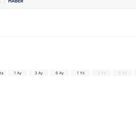
Z
HABER
ta
1 Ay
3 Ay
6 Ay
1 Yıl
3 Yıl
5 Yıl