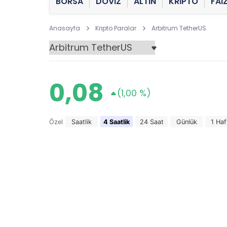
BORSA
DÖVİZ
ALTIN
KRİPTO
FAİ
Anasayfa
Kripto Paralar
Arbitrum TetherUS
0,08
(1,00 %)
Özel
Saatlik
4 Saatlik
24 Saat
Günlük
1 Haf