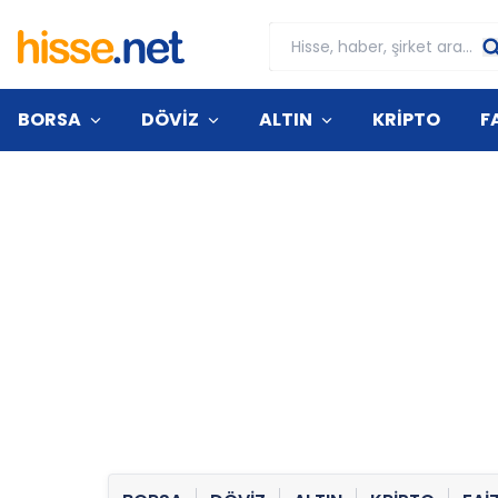
BORSA
DÖVİZ
ALTIN
KRİPTO
F