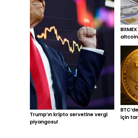
BitMEX
altcoin
alım
BTC’de
Trump’ın kripto servetine vergi
için ta
piyangosu!