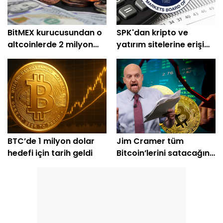
BitMEX kurucusundan o
SPK'dan kripto ve
altcoinlerde 2 milyon
yatırım sitelerine erişim
dolarlık alım
engeli
BTC’de 1 milyon dolar
Jim Cramer tüm
hedefi için tarih geldi
Bitcoin’lerini satacağını
açıkladı