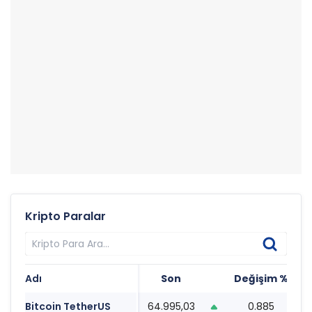
Kripto Paralar
Adı
Son
Değişim %
T
Bitcoin TetherUS
64.995,03
0.885
1