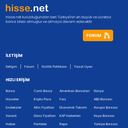
hisse.net kurulduğundan beri Türkiye'nin en büyük ve ücretsiz
borsa sitesi olmuştur ve olmaya devam edecektir.
FORUM
İLETİŞİM
İletişim
Forum
Gizlilik Politikası
Yasal Uyarı
HIZLI ERİŞİM
Borsa
Canlı Borsa
Amerikan Borsaları
Dünya
Hisseler
Kripto Para
Faiz
ABD Borsası
Endeksler
Altın Fiyatları
Ekonomik Takvim
Avrupa Borsası
Varant
Döviz Fiyatları
KAP Haberleri
Asya Borsası
Haber
Pariteler
Repo
Türkiye Borsası