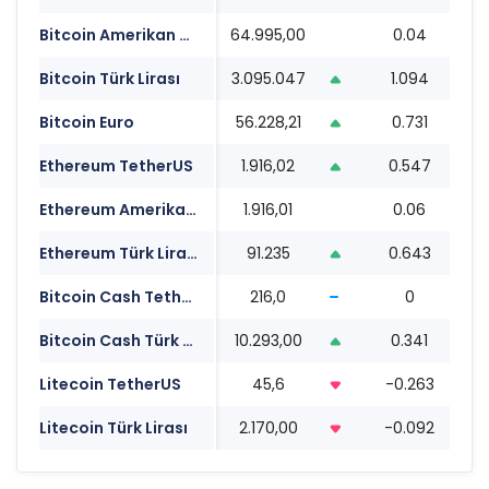
Bitcoin Amerikan Doları
64.995,00
0.04
1
Bitcoin Türk Lirası
3.095.047
1.094
1
Bitcoin Euro
56.228,21
0.731
1
Ethereum TetherUS
1.916,02
0.547
1
Ethereum Amerikan Doları
1.916,01
0.06
1
Ethereum Türk Lirası
91.235
0.643
1
Bitcoin Cash TetherUS
216,0
0
1
Bitcoin Cash Türk Lirası
10.293,00
0.341
1
Litecoin TetherUS
45,6
-0.263
1
Litecoin Türk Lirası
2.170,00
-0.092
1