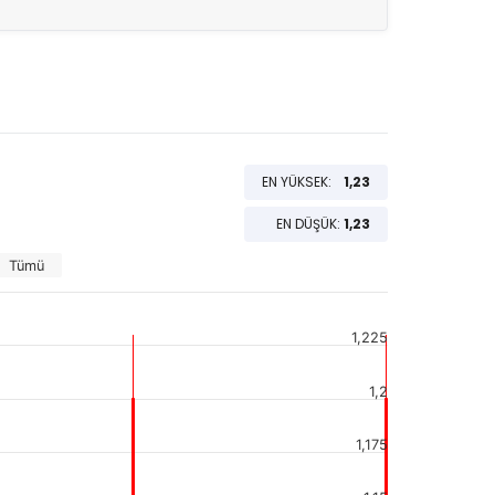
EN YÜKSEK:
1,23
EN DÜŞÜK:
1,23
Tümü
1,225
1,2
1,175