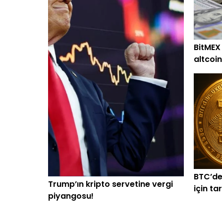
BitMEX
altcoin
alım
BTC’de
Trump’ın kripto servetine vergi
için ta
piyangosu!