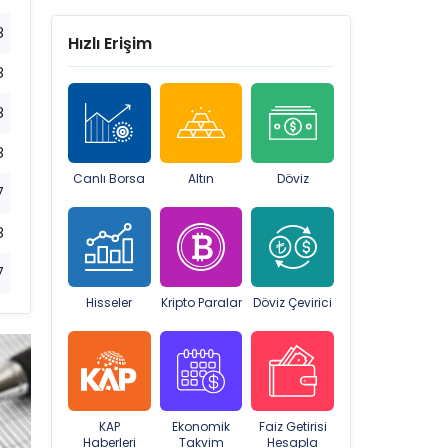
8
Hızlı Erişim
8
8
8
Canlı Borsa
Altın
Döviz
7
8
7
Hisseler
Kripto Paralar
Döviz Çevirici
KAP
Ekonomik
Faiz Getirisi
Haberleri
Takvim
Hesapla