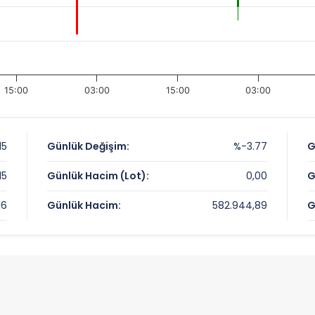
15:00
03:00
15:00
03:00
,15
Günlük Değişim:
%-3.77
G
,15
Günlük Hacim (Lot):
0,00
G
,16
Günlük Hacim:
582.944,89
G