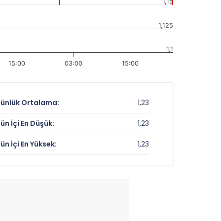
1,15
1,125
1,1
15:00
03:00
15:00
ünlük Ortalama:
1,23
ün İçi En Düşük:
1,23
ün İçi En Yüksek:
1,23