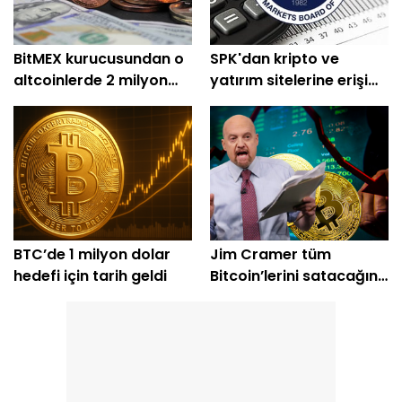
BitMEX kurucusundan o
SPK'dan kripto ve
altcoinlerde 2 milyon
yatırım sitelerine erişim
dolarlık alım
engeli
BTC’de 1 milyon dolar
Jim Cramer tüm
hedefi için tarih geldi
Bitcoin’lerini satacağını
açıkladı