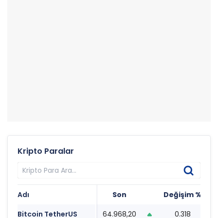
Kripto Paralar
Adı
Son
Değişim %
T
Bitcoin TetherUS
64.968,20
0.318
0