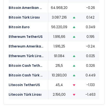
Bitcoin Amerikan Doları
64.968,20
-0.26
0
Bitcoin Türk Lirası
3.087.216
0.142
0
Bitcoin Euro
56.220,09
0.349
0
Ethereum TetherUS
1.916,66
0.195
0
Ethereum Amerikan Doları
1.916,25
-0.24
0
Ethereum Türk Lirası
91.084
0.025
0
Bitcoin Cash TetherUS
215,5
0.326
0
Bitcoin Cash Türk Lirası
10.283,00
0.449
0
Litecoin TetherUS
45,4
-1.133
0
Litecoin Türk Lirası
2.156,00
-1.463
0