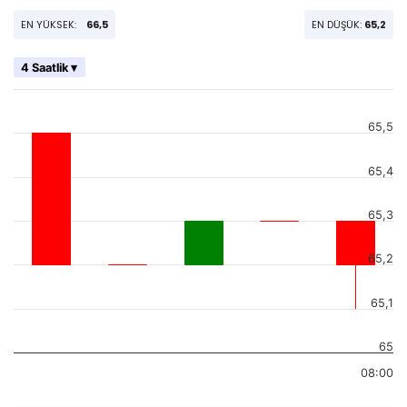
EN YÜKSEK:
66,5
EN DÜŞÜK:
65,2
4 Saatlik ▾
65,5
65,4
65,3
65,2
65,1
65
08:00