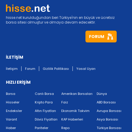
hisse.net kurulduğundan beri Türkiye'nin en büyük ve ücretsiz
borsa sitesi olmuştur ve olmaya devam edecektir.
FORUM
İLETİŞİM
İletişim
Forum
Gizlilik Politikası
Yasal Uyarı
HIZLI ERİŞİM
Borsa
Canlı Borsa
Amerikan Borsaları
Dünya
Hisseler
Kripto Para
Faiz
ABD Borsası
Endeksler
Altın Fiyatları
Ekonomik Takvim
Avrupa Borsası
Varant
Döviz Fiyatları
KAP Haberleri
Asya Borsası
Haber
Pariteler
Repo
Türkiye Borsası