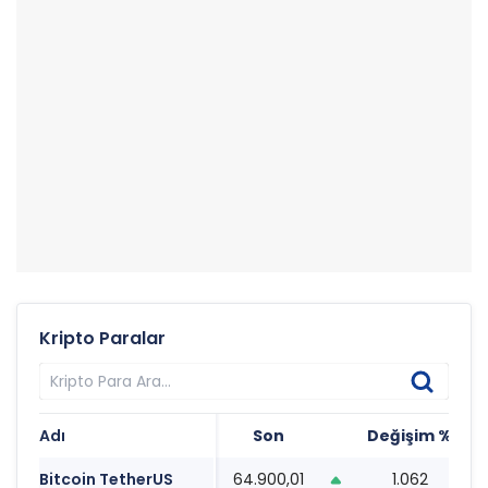
Kripto Paralar
Adı
Son
Değişim %
T
Bitcoin TetherUS
64.900,01
1.062
0