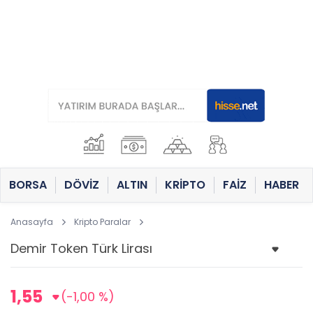
BORSA
DÖVİZ
ALTIN
KRİPTO
FAİZ
HABER
Anasayfa
Kripto Paralar
1,55
(-1,00 %)