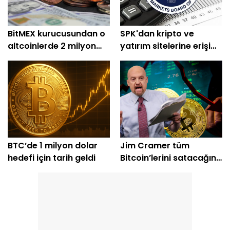
BitMEX kurucusundan o
SPK'dan kripto ve
altcoinlerde 2 milyon
yatırım sitelerine erişim
dolarlık alım
engeli
BTC’de 1 milyon dolar
Jim Cramer tüm
hedefi için tarih geldi
Bitcoin’lerini satacağını
açıkladı