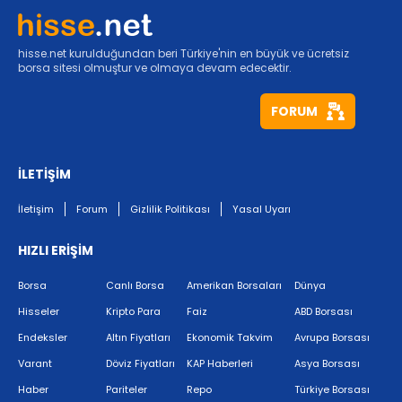
hisse.net kurulduğundan beri Türkiye'nin en büyük ve ücretsiz
borsa sitesi olmuştur ve olmaya devam edecektir.
FORUM
İLETİŞİM
İletişim
Forum
Gizlilik Politikası
Yasal Uyarı
HIZLI ERİŞİM
Borsa
Canlı Borsa
Amerikan Borsaları
Dünya
Hisseler
Kripto Para
Faiz
ABD Borsası
Endeksler
Altın Fiyatları
Ekonomik Takvim
Avrupa Borsası
Varant
Döviz Fiyatları
KAP Haberleri
Asya Borsası
Haber
Pariteler
Repo
Türkiye Borsası