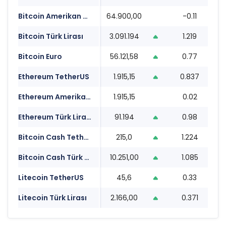
Bitcoin Amerikan Doları
64.900,00
-0.11
0
Bitcoin Türk Lirası
3.091.194
1.219
0
Bitcoin Euro
56.121,58
0.77
0
Ethereum TetherUS
1.915,15
0.837
0
Ethereum Amerikan Doları
1.915,15
0.02
0
Ethereum Türk Lirası
91.194
0.98
0
Bitcoin Cash TetherUS
215,0
1.224
0
Bitcoin Cash Türk Lirası
10.251,00
1.085
0
Litecoin TetherUS
45,6
0.33
0
Litecoin Türk Lirası
2.166,00
0.371
0