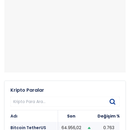
Kripto Paralar
Adı
Son
Değişim %
T
Bitcoin TetherUS
64.956,02
0.763
2