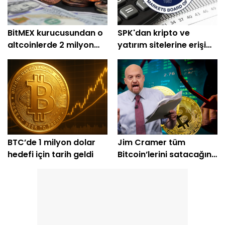
BitMEX kurucusundan o
SPK'dan kripto ve
altcoinlerde 2 milyon
yatırım sitelerine erişim
dolarlık alım
engeli
BTC’de 1 milyon dolar
Jim Cramer tüm
hedefi için tarih geldi
Bitcoin’lerini satacağını
açıkladı