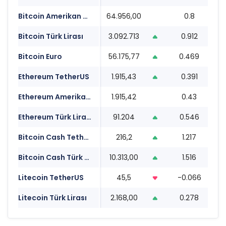
Bitcoin Amerikan Doları
64.956,00
0.8
2
Bitcoin Türk Lirası
3.092.713
0.912
2
Bitcoin Euro
56.175,77
0.469
2
Ethereum TetherUS
1.915,43
0.391
2
Ethereum Amerikan Doları
1.915,42
0.43
2
Ethereum Türk Lirası
91.204
0.546
2
Bitcoin Cash TetherUS
216,2
1.217
2
Bitcoin Cash Türk Lirası
10.313,00
1.516
2
Litecoin TetherUS
45,5
-0.066
2
Litecoin Türk Lirası
2.168,00
0.278
2