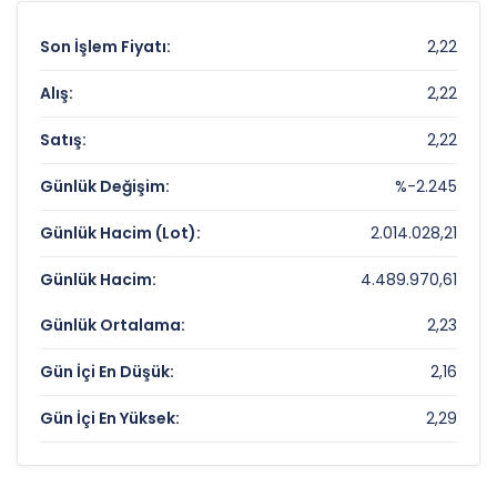
Son İşlem Fiyatı:
2,22
Alış:
2,22
Satış:
2,22
Günlük Değişim:
%-2.245
Günlük Hacim (Lot):
2.014.028,21
Günlük Hacim:
4.489.970,61
Günlük Ortalama:
2,23
Gün İçi En Düşük:
2,16
Gün İçi En Yüksek:
2,29