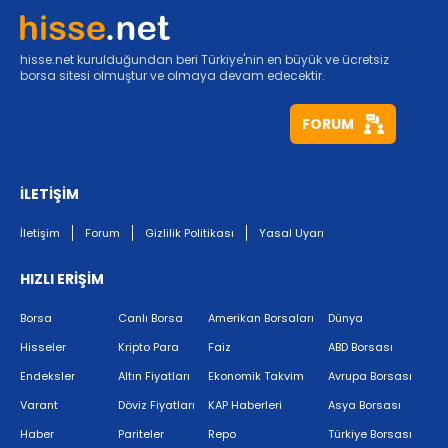
hisse.net kurulduğundan beri Türkiye'nin en büyük ve ücretsiz
borsa sitesi olmuştur ve olmaya devam edecektir.
FORUM
İLETİŞİM
İletişim
Forum
Gizlilik Politikası
Yasal Uyarı
HIZLI ERİŞİM
Borsa
Canlı Borsa
Amerikan Borsaları
Dünya
Hisseler
Kripto Para
Faiz
ABD Borsası
Endeksler
Altın Fiyatları
Ekonomik Takvim
Avrupa Borsası
Varant
Döviz Fiyatları
KAP Haberleri
Asya Borsası
Haber
Pariteler
Repo
Türkiye Borsası