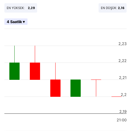
EN YÜKSEK:
2,29
EN DÜŞÜK:
2,16
4 Saatlik ▾
2,23
2,22
2,21
2,2
2,19
21:00