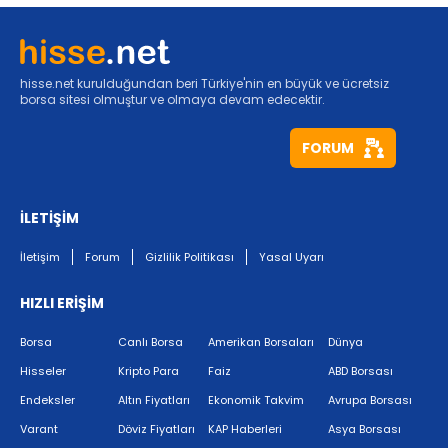
hisse.net kurulduğundan beri Türkiye'nin en büyük ve ücretsiz
borsa sitesi olmuştur ve olmaya devam edecektir.
FORUM
İLETİŞİM
İletişim
Forum
Gizlilik Politikası
Yasal Uyarı
HIZLI ERİŞİM
Borsa
Canlı Borsa
Amerikan Borsaları
Dünya
Hisseler
Kripto Para
Faiz
ABD Borsası
Endeksler
Altın Fiyatları
Ekonomik Takvim
Avrupa Borsası
Varant
Döviz Fiyatları
KAP Haberleri
Asya Borsası