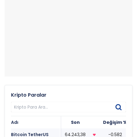
Kripto Paralar
Adı
Son
Değişim %
T
Bitcoin TetherUS
64.243,38
-0.582
0