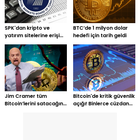
SPK'dan kripto ve
BTC’de 1 milyon dolar
yatırım sitelerine erişim
hedefi için tarih geldi
engeli
Jim Cramer tüm
Bitcoin'de kritik güvenlik
Bitcoin’lerini satacağını
açığı! Binlerce cüzdan
açıkladı
etkilendi