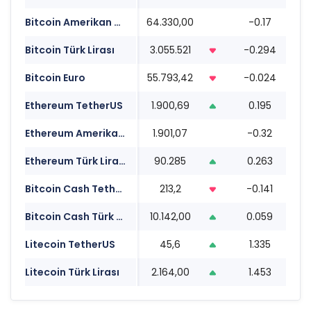
Bitcoin Amerikan Doları
64.330,00
-0.17
0
Bitcoin Türk Lirası
3.055.521
-0.294
0
Bitcoin Euro
55.793,42
-0.024
0
Ethereum TetherUS
1.900,69
0.195
0
Ethereum Amerikan Doları
1.901,07
-0.32
0
Ethereum Türk Lirası
90.285
0.263
0
Bitcoin Cash TetherUS
213,2
-0.141
0
Bitcoin Cash Türk Lirası
10.142,00
0.059
0
Litecoin TetherUS
45,6
1.335
0
Litecoin Türk Lirası
2.164,00
1.453
0