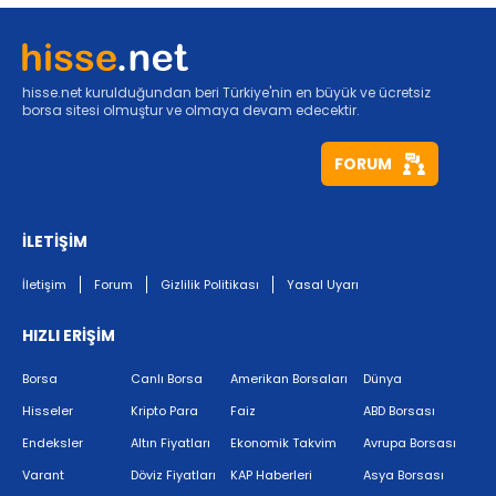
hisse.net kurulduğundan beri Türkiye'nin en büyük ve ücretsiz
borsa sitesi olmuştur ve olmaya devam edecektir.
FORUM
İLETİŞİM
İletişim
Forum
Gizlilik Politikası
Yasal Uyarı
HIZLI ERİŞİM
Borsa
Canlı Borsa
Amerikan Borsaları
Dünya
Hisseler
Kripto Para
Faiz
ABD Borsası
Endeksler
Altın Fiyatları
Ekonomik Takvim
Avrupa Borsası
Varant
Döviz Fiyatları
KAP Haberleri
Asya Borsası