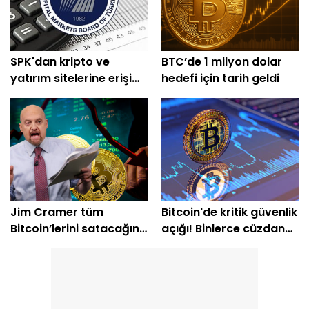
SPK'dan kripto ve
BTC’de 1 milyon dolar
yatırım sitelerine erişim
hedefi için tarih geldi
engeli
Jim Cramer tüm
Bitcoin'de kritik güvenlik
Bitcoin’lerini satacağını
açığı! Binlerce cüzdan
açıkladı
etkilendi