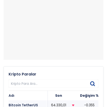
Kripto Paralar
Adı
Son
Değişim %
T
Bitcoin TetherUS
64.330,01
-0.355
0