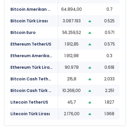
Bitcoin Amerikan Doları
64.894,00
0.7
1
Bitcoin Türk Lirası
3.087.193
0.525
1
Bitcoin Euro
56.259,52
0.571
1
Ethereum TetherUS
1.912,85
0.575
1
Ethereum Amerikan Doları
1.912,98
0.3
1
Ethereum Türk Lirası
90.978
0.618
1
Bitcoin Cash TetherUS
215,8
2.033
1
Bitcoin Cash Türk Lirası
10.268,00
2.251
1
Litecoin TetherUS
45,7
1.827
1
Litecoin Türk Lirası
2.176,00
1.968
1