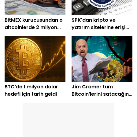
BitMEX kurucusundan o
SPK'dan kripto ve
altcoinlerde 2 milyon
yatırım sitelerine erişim
dolarlık alım
engeli
BTC’de 1 milyon dolar
Jim Cramer tüm
hedefi için tarih geldi
Bitcoin’lerini satacağını
açıkladı