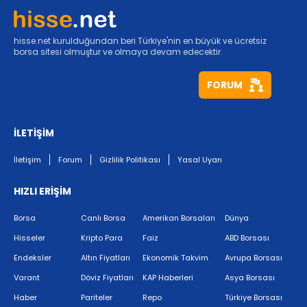
hisse.net kurulduğundan beri Türkiye'nin en büyük ve ücretsiz
borsa sitesi olmuştur ve olmaya devam edecektir.
FORUM
İLETİŞİM
İletişim
Forum
Gizlilik Politikası
Yasal Uyarı
HIZLI ERİŞİM
Borsa
Canlı Borsa
Amerikan Borsaları
Dünya
Hisseler
Kripto Para
Faiz
ABD Borsası
Endeksler
Altın Fiyatları
Ekonomik Takvim
Avrupa Borsası
Varant
Döviz Fiyatları
KAP Haberleri
Asya Borsası
Haber
Pariteler
Repo
Türkiye Borsası