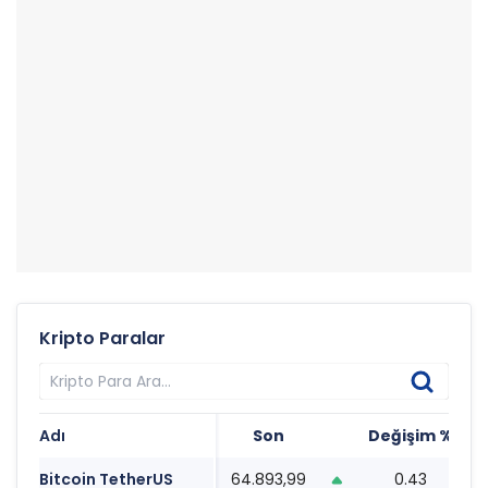
Kripto Paralar
Adı
Son
Değişim %
T
Bitcoin TetherUS
64.893,99
0.43
1